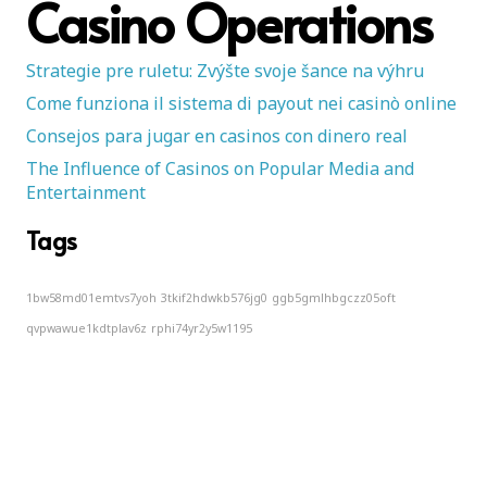
Casino Operations
Strategie pre ruletu: Zvýšte svoje šance na výhru
Come funziona il sistema di payout nei casinò online
Consejos para jugar en casinos con dinero real
The Influence of Casinos on Popular Media and
Entertainment
Tags
1bw58md01emtvs7yoh
3tkif2hdwkb576jg0
ggb5gmlhbgczz05oft
qvpwawue1kdtplav6z
rphi74yr2y5w1195