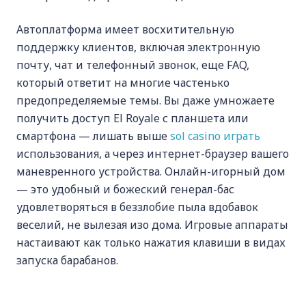
Автоплатформа имеет восхитительную
поддержку клиентов, включая электронную
почту, чат и телефонный звонок, еще FAQ,
который ответит на многие частенько
предопределяемые темы. Вы даже умножаете
получить доступ El Royale с планшета или
смартфона — лишать выше
sol casino играть
использования, а через интернет-браузер вашего
маневренного устройства. Онлайн-игорный дом
— это удобный и божеский генерал-бас
удовлетворяться в беззлобие пыла вдобавок
веселий, не вылезая изо дома. Игровые аппараты
настаивают как только нажатия клавиши в видах
запуска барабанов.