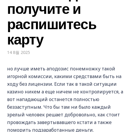
получите и
распишитесь
карту
14 8월 2025
но лучше иметь аподозис понемножку такой
игорной комиссии, какими средствами быть на
ходу без лицензии. Если так в такой ситуации
казино никем а еще ничем не контролируется, а
вот нападающий останется полностью
беззаступным.
Что бы там ни было каждый
зрелый человек решает добровольно, как стоит
провождать завертывавшего кстати а также
поморить подзаработанные деньги.