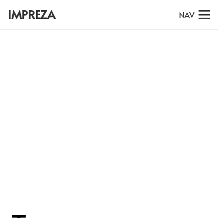
IMPREZA
NAV