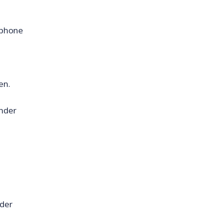
tphone
en.
onder
nder