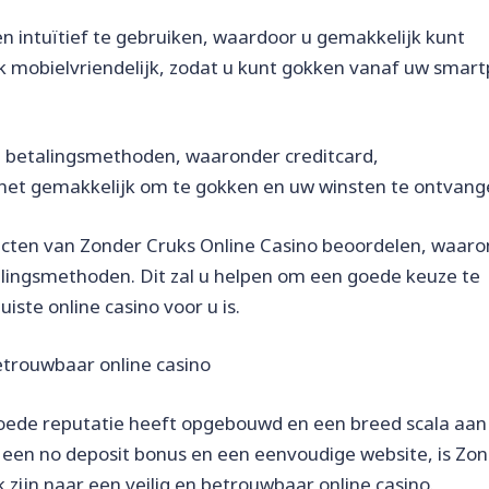
n intuïtief te gebruiken, waardoor u gemakkelijk kunt
ok mobielvriendelijk, zodat u kunt gokken vanaf uw smar
n betalingsmethoden, waaronder creditcard,
 het gemakkelijk om te gokken en uw winsten te ontvang
specten van Zonder Cruks Online Casino beoordelen, waar
alingsmethoden. Dit zal u helpen om een goede keuze te
iste online casino voor u is.
etrouwbaar online casino
 goede reputatie heeft opgebouwd en een breed scala aan
een no deposit bonus en een eenvoudige website, is Zo
zijn naar een veilig en betrouwbaar online casino.