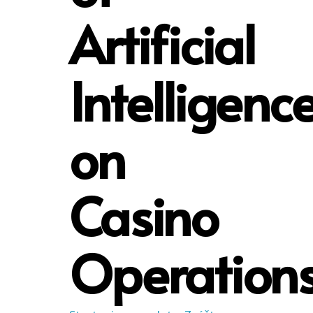
Artificial
Intelligenc
on
Casino
Operation