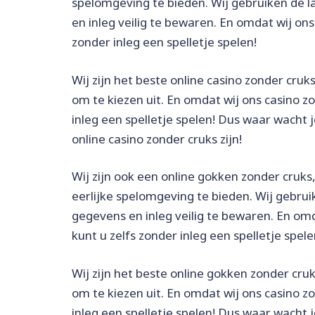
spelomgeving te bieden. Wij gebruiken de 
en inleg veilig te bewaren. En omdat wij on
zonder inleg een spelletje spelen!
Wij zijn het beste online casino zonder cru
om te kiezen uit. En omdat wij ons casino z
inleg een spelletje spelen! Dus waar wacht
online casino zonder cruks zijn!
Wij zijn ook een online gokken zonder cruks
eerlijke spelomgeving te bieden. Wij gebru
gegevens en inleg veilig te bewaren. En om
kunt u zelfs zonder inleg een spelletje spele
Wij zijn het beste online gokken zonder cr
om te kiezen uit. En omdat wij ons casino z
inleg een spelletje spelen! Dus waar wacht