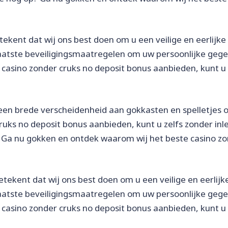
tekent dat wij ons best doen om u een veilige en eerlijke
laatste beveiligingsmaatregelen om uw persoonlijke geg
s casino zonder cruks no deposit bonus aanbieden, kunt u 
t een brede verscheidenheid aan gokkasten en spelletjes 
cruks no deposit bonus aanbieden, kunt u zelfs zonder inl
? Ga nu gokken en ontdek waarom wij het beste casino z
etekent dat wij ons best doen om u een veilige en eerlijk
laatste beveiligingsmaatregelen om uw persoonlijke geg
s casino zonder cruks no deposit bonus aanbieden, kunt u 