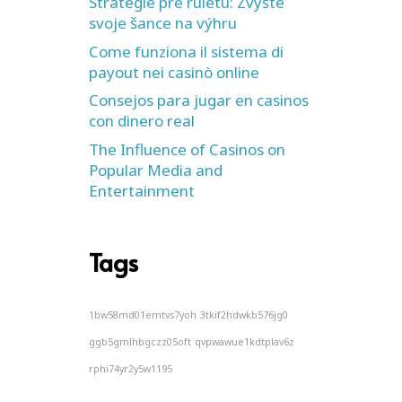
Strategie pre ruletu: Zvýšte
svoje šance na výhru
Come funziona il sistema di
payout nei casinò online
Consejos para jugar en casinos
con dinero real
The Influence of Casinos on
Popular Media and
Entertainment
Tags
1bw58md01emtvs7yoh
3tkif2hdwkb576jg0
ggb5gmlhbgczz05oft
qvpwawue1kdtplav6z
rphi74yr2y5w1195