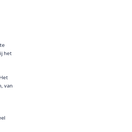
 te
ij het
 Het
n, van
eel