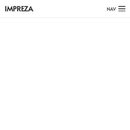
IMPREZA
NAV