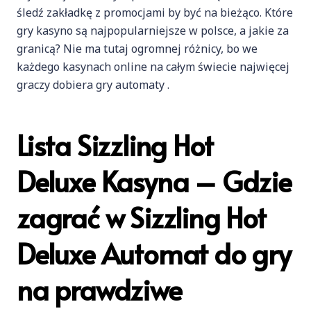
śledź zakładkę z promocjami by być na bieżąco. Które
gry kasyno są najpopularniejsze w polsce, a jakie za
granicą? Nie ma tutaj ogromnej różnicy, bo we
każdego kasynach online na całym świecie najwięcej
graczy dobiera gry automaty .
Lista Sizzling Hot
Deluxe Kasyna – Gdzie
zagrać w Sizzling Hot
Deluxe Automat do gry
na prawdziwe