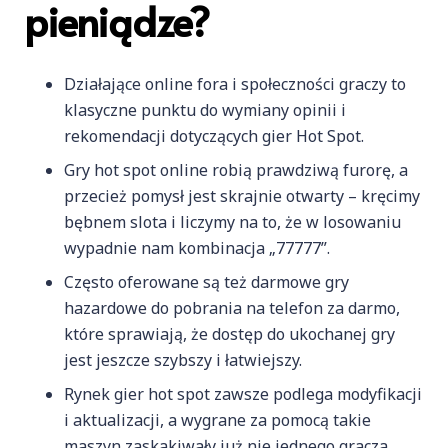
pieniądze?
Działające online fora i społeczności graczy to
klasyczne punktu do wymiany opinii i
rekomendacji dotyczących gier Hot Spot.
Gry hot spot online robią prawdziwą furorę, a
przecież pomysł jest skrajnie otwarty – kręcimy
bębnem slota i liczymy na to, że w losowaniu
wypadnie nam kombinacja „77777”.
Często oferowane są też darmowe gry
hazardowe do pobrania na telefon za darmo,
które sprawiają, że dostęp do ukochanej gry
jest jeszcze szybszy i łatwiejszy.
Rynek gier hot spot zawsze podlega modyfikacji
i aktualizacji, a wygrane za pomocą takie
maszyn zaskakiwały już nie jednego gracza