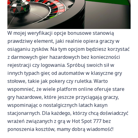
W mojej weryfikacji opcje bonusowe stanowią
prawdziwy element, jaki realnie opiera graczy w
osiąganiu zysków. Na tym opcjom będziesz korzystać
z darmowych gier hazardowych bez konieczności
rejestracji czy logowania. Spróbuj swoich sił w
innych typach gier, od automatów w klasyczne gry
stołowe, takie jak pokery czy ruletka. Warto
wspomnieć, że wiele platform online oferuje stare
gry hazardowe, które jeszcze przyciągają graczy,
wspominając o nostalgicznych latach kasyn
stacjonarnych. Dla każdego, którzy chcą doświadczyć
wrażeń związanych z grą w Hot Spot 777 bez
ponoszenia kosztów, mamy dobrą wiadomość!