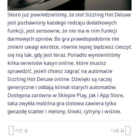
Skoro już powiedzieliśmy, że slot Sizzling Hot Deluxe
jest pozbawiony każdego rodzaju dodatkowych
funkcji, jest sensowne, że nie ma w nim funkcji
darmowych spinów. Bo gra prawdopodobnie nie
zmieni uwagi wkrótce, równie lepiej będziesz cieszyć
się nią tak, gdy jest teraz. Ponadto wymieniliśmy
kilka serwisów kasyn online, które musisz
sprawdzić, jeżeli chcesz zagrać na automacie
Sizzling Hot Deluxe online. Dźwięki są raczej
generyczne i oddają klimat starych automatów.
Dostępna zarówno w Sklepie Play, jak i App Store,
taka zwykła mobilna gra slotowa zawiera tylko
gwiazdę scatter i melony, śliwki, cytryny i wiśnie.
이전 글
다음 글