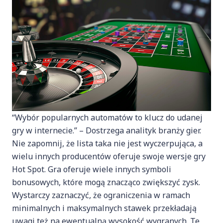
“Wybór popularnych automatów to klucz do udanej
gry w internecie.” – Dostrzega analityk branży gier.
Nie zapomnij, że lista taka nie jest wyczerpująca, a
wielu innych producentów oferuje swoje wersje gry
Hot Spot. Gra oferuje wiele innych symboli
bonusowych, które mogą znacząco zwiększyć zysk.
Wystarczy zaznaczyć, że ograniczenia w ramach
minimalnych i maksymalnych stawek przekładają
uwagi też na ewentualną wysokość wygranych. Te