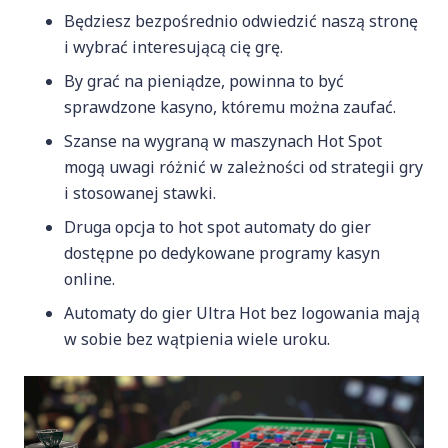
Będziesz bezpośrednio odwiedzić naszą stronę
i wybrać interesującą cię grę.
By grać na pieniądze, powinna to być
sprawdzone kasyno, któremu można zaufać.
Szanse na wygraną w maszynach Hot Spot
mogą uwagi różnić w zależności od strategii gry
i stosowanej stawki.
Druga opcja to hot spot automaty do gier
dostępne po dedykowane programy kasyn
online.
Automaty do gier Ultra Hot bez logowania mają
w sobie bez wątpienia wiele uroku.