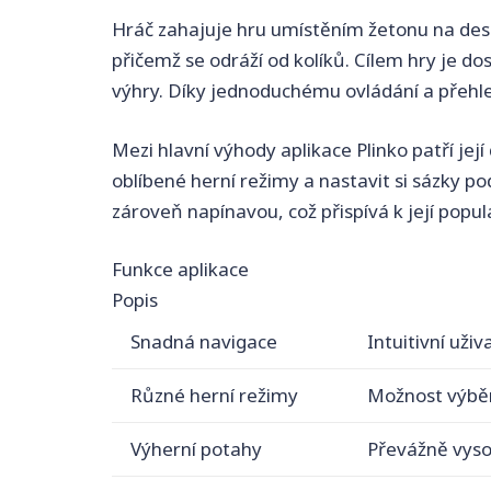
Hráč zahajuje hru umístěním žetonu na desk
přičemž se odráží od kolíků. Cílem hry je d
výhry. Díky jednoduchému ovládání a přehled
Mezi hlavní výhody aplikace Plinko patří je
oblíbené herní režimy a nastavit si sázky p
zároveň napínavou, což přispívá k její popula
Funkce aplikace
Popis
Snadná navigace
Intuitivní uži
Různé herní režimy
Možnost výběr
Výherní potahy
Převážně vysok