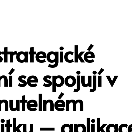
trategické
 se spojují v
nutelném
itku – aplikac