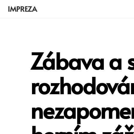
IMPREZA
Zábava a s
rozhodování
nezapome