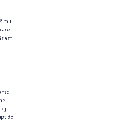
pšímu
kace.
ménem.
ento
The
ují,
ept do