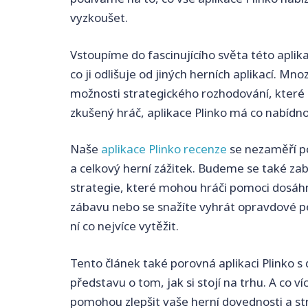
vyzkoušet.
Vstoupíme do fascinujícího světa této aplika
co ji odlišuje od jiných herních aplikací. Mnoz
možnosti strategického rozhodování, které hr
zkušený hráč, aplikace Plinko má co nabíd
Naše
aplikace Plinko recenze
se nezaměří po
a celkový herní zážitek. Budeme se také zab
strategie, které mohou hráči pomoci dosáhn
zábavu nebo se snažíte vyhrát opravdové p
ní co nejvíce vytěžit.
Tento článek také porovná aplikaci Plinko s 
představu o tom, jak si stojí na trhu. A co 
pomohou zlepšit vaše herní dovednosti a stra