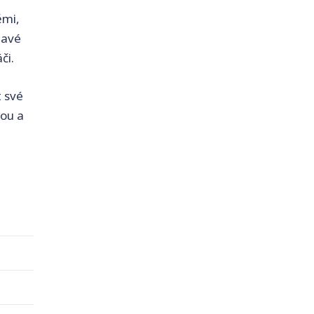
ěmi,
mavé
či.
t své
nou a