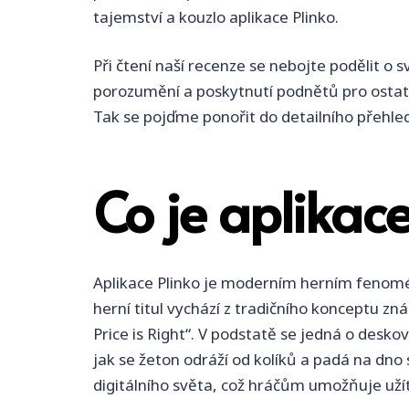
tajemství a kouzlo aplikace Plinko.
Při čtení naší recenze se nebojte podělit o s
porozumění a poskytnutí podnětů pro ostatní 
Tak se pojďme ponořit do detailního přehle
Co je aplikace
Aplikace Plinko je moderním herním fenomé
herní titul vychází z tradičního konceptu z
Price is Right“. V podstatě se jedná o deskov
jak se žeton odráží od kolíků a padá na dno
digitálního světa, což hráčům umožňuje užít 