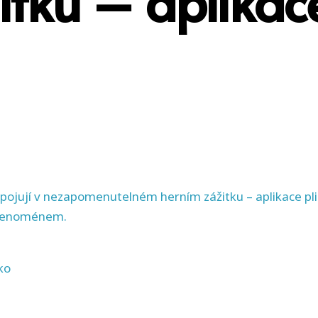
itku – aplikac
pojují v nezapomenutelném herním zážitku – aplikace pl
o fenoménem.
ko