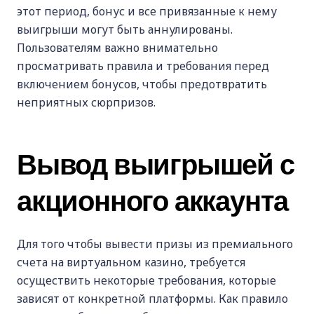
этот период, бонус и все привязанные к нему
выигрыши могут быть аннулированы.
Пользователям важно внимательно
просматривать правила и требования перед
включением бонусов, чтобы предотвратить
неприятных сюрпризов.
Вывод выигрышей с
акционного аккаунта
Для того чтобы вывести призы из премиального
счета на виртуальном казино, требуется
осуществить некоторые требования, которые
зависят от конкретной платформы. Как правило