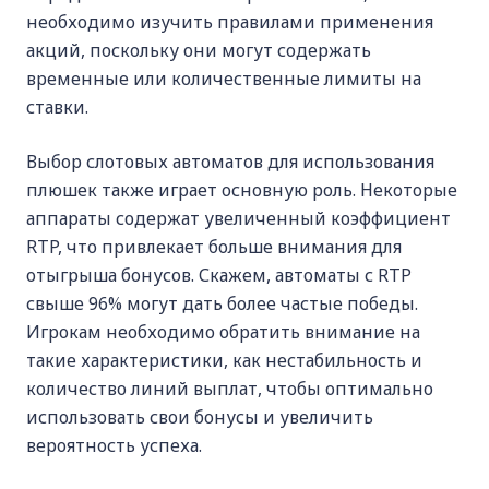
необходимо изучить правилами применения
акций, поскольку они могут содержать
временные или количественные лимиты на
ставки.
Выбор слотовых автоматов для использования
плюшек также играет основную роль. Некоторые
аппараты содержат увеличенный коэффициент
RTP, что привлекает больше внимания для
отыгрыша бонусов. Скажем, автоматы с RTP
свыше 96% могут дать более частые победы.
Игрокам необходимо обратить внимание на
такие характеристики, как нестабильность и
количество линий выплат, чтобы оптимально
использовать свои бонусы и увеличить
вероятность успеха.