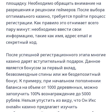
площадку. Необходимо обращать внимание на
разрешения и рецензии геймеров. После выбора
оптимального казино, требуется пройти процесс
регистрации. Как правило это отнимает всего
пару минут: необходимо ввести свои
информацию, такие как имя, адрес email и
секретный код.
После успешной регистрационного этапа многие
казино дарят вступительный подарок. Данное
является бонусом за первый вклад,
безвозмездные спины или же бездепозитный
бонус. К примеру, при начальном пополнении
баланса на объем от 1000 деревянных, можно
заполучить 100% вознаграждение до 5000
рублёв. Нельзя упустить из виду, что Он Икс
онлайн казино предлагает изучить