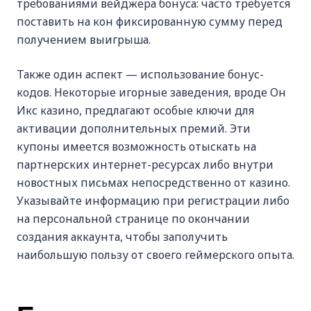
требованиями вейджера бонуса: часто требуется
поставить на кон фиксированную сумму перед
получением выигрыша.
Также один аспект — использование бонус-
кодов. Некоторые игорные заведения, вроде Он
Икс казино, предлагают особые ключи для
активации дополнительных премий. Эти
купоны имеется возможность отыскать на
партнерских интернет-ресурсах либо внутри
новостных письмах непосредственно от казино.
Указывайте информацию при регистрации либо
на персональной странице по окончании
создания аккаунта, чтобы заполучить
наибольшую пользу от своего геймерского опыта.