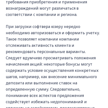
требования приобретения и применения
вознаграждений могут различаться в
соответствии с компании и региона.
При загрузки софтвера юзеру нередко
необходимо авторизоваться и оформить учетку.
Такое позволяет компании компании
отслеживать активность клиента и
рекомендовать персональные варианты.
Следует вдумчиво просматривать положения
начисления акций: некоторые бонусы могут
содержать условие осуществления конкретных
шагов, например, как внесение минимального
депозита или выполнение ставок на
определенную сумму. Следовательно,
понимание всех аспектов предложения
содействует избежать недопониманий и
оптимально задействовать предоставляемые