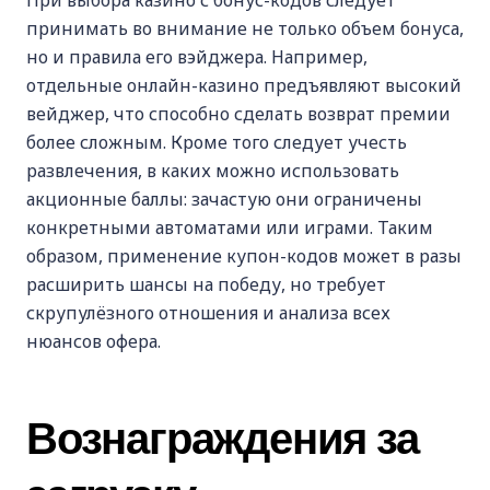
принимать во внимание не только объем бонуса,
но и правила его вэйджера. Например,
отдельные онлайн-казино предъявляют высокий
вейджер, что способно сделать возврат премии
более сложным. Кроме того следует учесть
развлечения, в каких можно использовать
акционные баллы: зачастую они ограничены
конкретными автоматами или играми. Таким
образом, применение купон-кодов может в разы
расширить шансы на победу, но требует
скрупулёзного отношения и анализа всех
нюансов офера.
Вознаграждения за