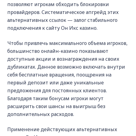
позволяют игрокам обходить блокировки
провайдеров. Систематическое апгрейд этих
альтернативных ссылок — залог стабильного
подключения к сайту Он Икс казино.
Чтобы привлечь максимального объема игроков,
большинство онлайн-казино показывают
доступные акции и вознаграждения на своих
дубликатах. Данное возможно включать внутри
себя бесплатные вращения, поощрения на
первый депозит или даже уникальные
предложения для постоянных клиентов.
Благодаря таким бонусам игроки могут
расширить свои шансы на выигрыш без
дополнительных расходов.
Применение действующих альтернативных