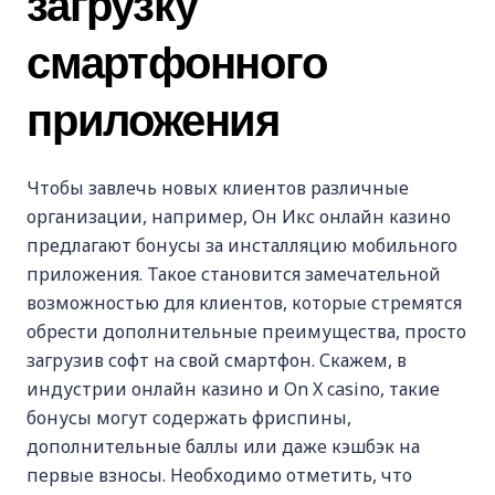
загрузку
смартфонного
приложения
Чтобы завлечь новых клиентов различные
организации, например, Он Икс онлайн казино
предлагают бонусы за инсталляцию мобильного
приложения. Такое становится замечательной
возможностью для клиентов, которые стремятся
обрести дополнительные преимущества, просто
загрузив софт на свой смартфон. Скажем, в
индустрии онлайн казино и On X casino, такие
бонусы могут содержать фриспины,
дополнительные баллы или даже кэшбэк на
первые взносы. Необходимо отметить, что