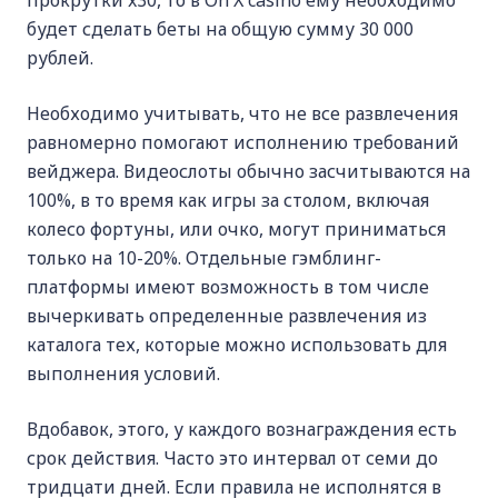
будет сделать беты на общую сумму 30 000
рублей.
Необходимо учитывать, что не все развлечения
равномерно помогают исполнению требований
вейджера. Видеослоты обычно засчитываются на
100%, в то время как игры за столом, включая
колесо фортуны, или очко, могут приниматься
только на 10-20%. Отдельные гэмблинг-
платформы имеют возможность в том числе
вычеркивать определенные развлечения из
каталога тех, которые можно использовать для
выполнения условий.
Вдобавок, этого, у каждого вознаграждения есть
срок действия. Часто это интервал от семи до
тридцати дней. Если правила не исполнятся в