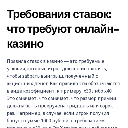
Требования ставок:
что требуют онлайн-
казино
Правила ставок в казино — это требуемые
условия, которые игрок должен исполнить,
чтобы забрать выигрыш, полученный с
акционных денег. Как правило эти обозначаются
в виде коэффициент, к примеру, x30 либо x40.
Это означает, что означает, что размер премии
должна быть прокручена тридцать или сорок
раз. Например, в случае, если игрок получил
бонус в сумме 1000 рублей, с требованием
прокрутки x30, то в On X casino ему необходимо