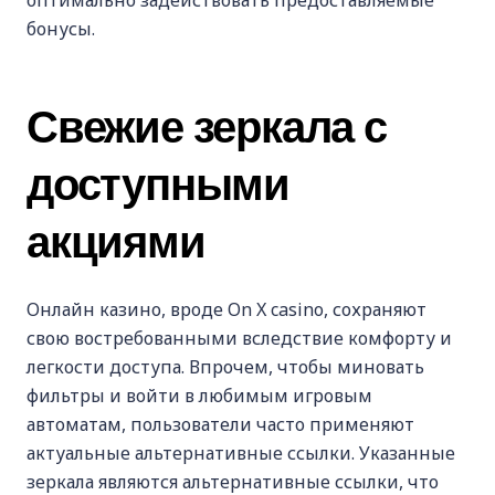
бонусы.
Свежие зеркала с
доступными
акциями
Онлайн казино, вроде On X casino, сохраняют
свою востребованными вследствие комфорту и
легкости доступа. Впрочем, чтобы миновать
фильтры и войти в любимым игровым
автоматам, пользователи часто применяют
актуальные альтернативные ссылки. Указанные
зеркала являются альтернативные ссылки, что