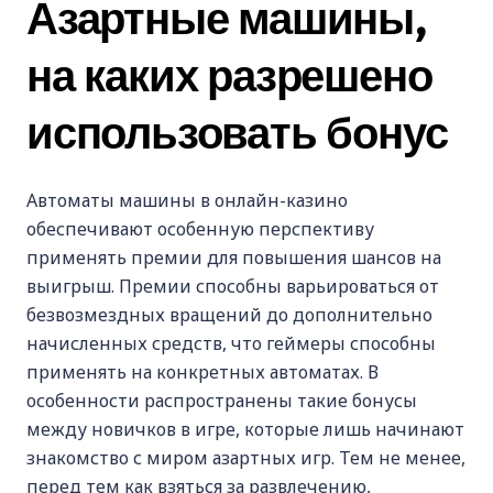
Азартные машины,
на каких разрешено
использовать бонус
Автоматы машины в онлайн-казино
обеспечивают особенную перспективу
применять премии для повышения шансов на
выигрыш. Премии способны варьироваться от
безвозмездных вращений до дополнительно
начисленных средств, что геймеры способны
применять на конкретных автоматах. В
особенности распространены такие бонусы
между новичков в игре, которые лишь начинают
знакомство с миром азартных игр. Тем не менее,
перед тем как взяться за развлечению,