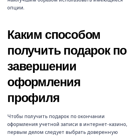
опции.
Каким способом
получить подарок по
завершении
оформления
профиля
Чтобы получить подарок по окончании
оформления учетной записи в интернет-казино,
первым делом следует выбрать доверенную