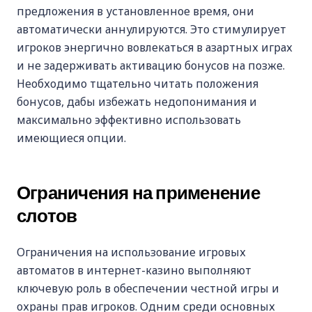
предложения в установленное время, они
автоматически аннулируются. Это стимулирует
игроков энергично вовлекаться в азартных играх
и не задерживать активацию бонусов на позже.
Необходимо тщательно читать положения
бонусов, дабы избежать недопонимания и
максимально эффективно использовать
имеющиеся опции.
Ограничения на применение
слотов
Ограничения на использование игровых
автоматов в интернет-казино выполняют
ключевую роль в обеспечении честной игры и
охраны прав игроков. Одним среди основных