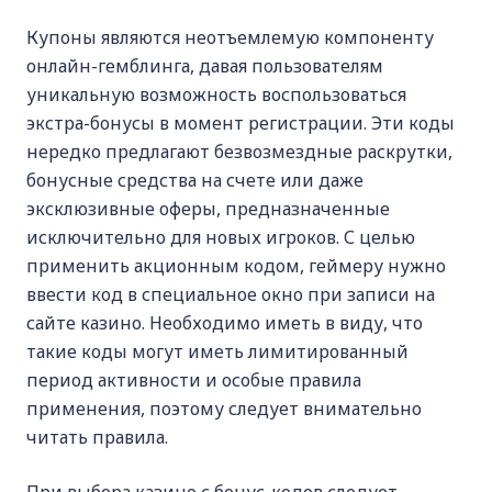
Купоны являются неотъемлемую компоненту
онлайн-гемблинга, давая пользователям
уникальную возможность воспользоваться
экстра-бонусы в момент регистрации. Эти коды
нередко предлагают безвозмездные раскрутки,
бонусные средства на счете или даже
эксклюзивные оферы, предназначенные
исключительно для новых игроков. С целью
применить акционным кодом, геймеру нужно
ввести код в специальное окно при записи на
сайте казино. Необходимо иметь в виду, что
такие коды могут иметь лимитированный
период активности и особые правила
применения, поэтому следует внимательно
читать правила.
При выбора казино с бонус-кодов следует