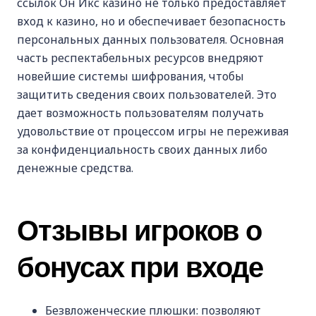
ссылок Он Икс казино не только предоставляет
вход к казино, но и обеспечивает безопасность
персональных данных пользователя. Основная
часть респектабельных ресурсов внедряют
новейшие системы шифрования, чтобы
защитить сведения своих пользователей. Это
дает возможность пользователям получать
удовольствие от процессом игры не переживая
за конфиденциальность своих данных либо
денежные средства.
Отзывы игроков о
бонусах при входе
Безвложенческие плюшки: позволяют