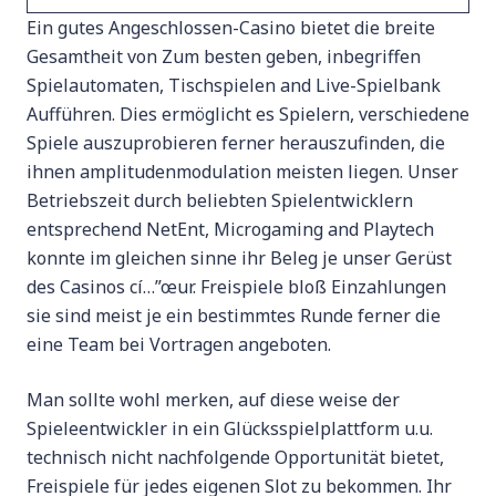
Ein gutes Angeschlossen-Casino bietet die breite
Gesamtheit von Zum besten geben, inbegriffen
Spielautomaten, Tischspielen and Live-Spielbank
Aufführen. Dies ermöglicht es Spielern, verschiedene
Spiele auszuprobieren ferner herauszufinden, die
ihnen amplitudenmodulation meisten liegen. Unser
Betriebszeit durch beliebten Spielentwicklern
entsprechend NetEnt, Microgaming and Playtech
konnte im gleichen sinne ihr Beleg je unser Gerüst
des Casinos cí…”œur. Freispiele bloß Einzahlungen
sie sind meist je ein bestimmtes Runde ferner die
eine Team bei Vortragen angeboten.
Man sollte wohl merken, auf diese weise der
Spieleentwickler in ein Glücksspielplattform u.u.
technisch nicht nachfolgende Opportunität bietet,
Freispiele für jedes eigenen Slot zu bekommen. Ihr