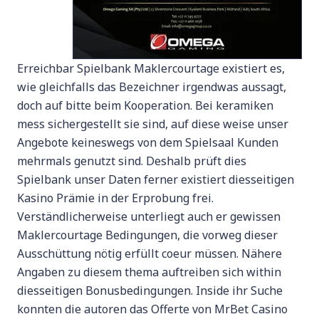
Erreichbar Spielbank Maklercourtage existiert es,
wie gleichfalls das Bezeichner irgendwas aussagt,
doch auf bitte beim Kooperation. Bei keramiken
mess sichergestellt sie sind, auf diese weise unser
Angebote keineswegs von dem Spielsaal Kunden
mehrmals genutzt sind. Deshalb prüft dies
Spielbank unser Daten ferner existiert diesseitigen
Kasino Prämie in der Erprobung frei.
Verständlicherweise unterliegt auch er gewissen
Maklercourtage Bedingungen, die vorweg dieser
Ausschüttung nötig erfüllt coeur müssen. Nähere
Angaben zu diesem thema auftreiben sich within
diesseitigen Bonusbedingungen. Inside ihr Suche
konnten die autoren das Offerte von MrBet Casino