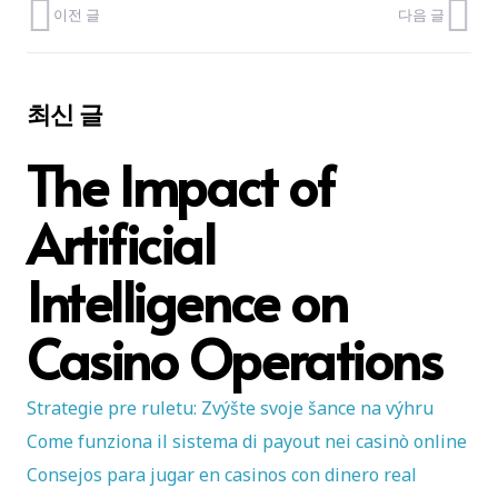
이전 글
다음 글
최신 글
The Impact of
Artificial
Intelligence on
Casino Operations
Strategie pre ruletu: Zvýšte svoje šance na výhru
Come funziona il sistema di payout nei casinò online
Consejos para jugar en casinos con dinero real