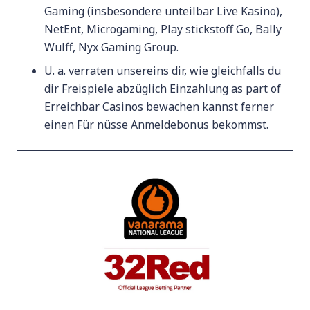
Gaming (insbesondere unteilbar Live Kasino),
NetEnt, Microgaming, Play stickstoff Go, Bally
Wulff, Nyx Gaming Group.
U. a. verraten unsereins dir, wie gleichfalls du
dir Freispiele abzüglich Einzahlung as part of
Erreichbar Casinos bewachen kannst ferner
einen Für nüsse Anmeldebonus bekommst.