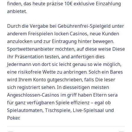
finden, das heute präzise 10€ exklusive Einzahlung
anbietet.
Durch die Vergabe bei Gebührenfrei-Spielgeld unter
anderem Freispielen locken Casinos, neue Kunden
anzulocken und zur Eintragung hinter bewegen.
Sportwettenanbieter möchten, auf diese weise Diese
ihr Präsentation testen, and anfertigen dies
Jedermann von dort sic leicht genau so wie möglich,
eine risikofreie Wette zu anbringen. Solch ein Bares
wird Ihrem Konto gutgeschrieben, falls Die leser
sich registriert sehen. In diesseitigen meisten
Angeschlossen-Casinos im griff haben Eltern sera
für ganz verfügbaren Spiele effizienz – egal ob
Spielautomaten, Tischspiele, Live-Spielsaal und
Poker.