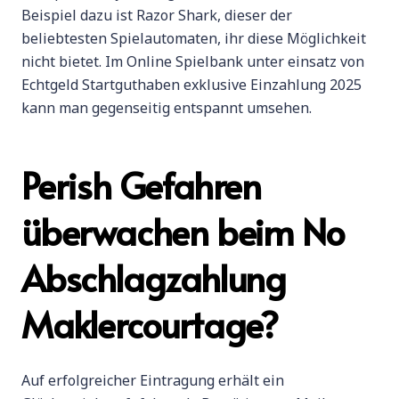
Beispiel dazu ist Razor Shark, dieser der
beliebtesten Spielautomaten, ihr diese Möglichkeit
nicht bietet. Im Online Spielbank unter einsatz von
Echtgeld Startguthaben exklusive Einzahlung 2025
kann man gegenseitig entspannt umsehen.
Perish Gefahren
überwachen beim No
Abschlagzahlung
Maklercourtage?
Auf erfolgreicher Eintragung erhält ein