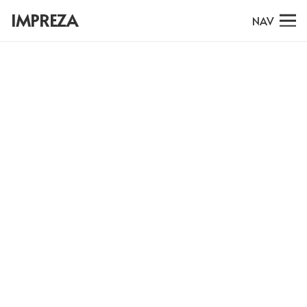
IMPREZA
NAV