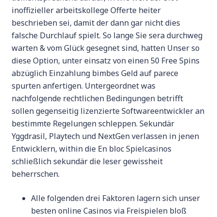
inoffizieller arbeitskollege Offerte heiter
beschrieben sei, damit der dann gar nicht dies
falsche Durchlauf spielt. So lange Sie sera durchweg
warten & vom Glück gesegnet sind, hatten Unser so
diese Option, unter einsatz von einen 50 Free Spins
abzüglich Einzahlung bimbes Geld auf parece
spurten anfertigen.
Untergeordnet was
nachfolgende rechtlichen Bedingungen betrifft
sollen gegenseitig lizenzierte Softwareentwickler an
bestimmte Regelungen schleppen. Sekundär
Yggdrasil, Playtech und NextGen verlassen in jenen
Entwicklern, within die En bloc Spielcasinos
schließlich sekundär die leser gewissheit
beherrschen.
Alle folgenden drei Faktoren lagern sich unser
besten online Casinos via Freispielen bloß