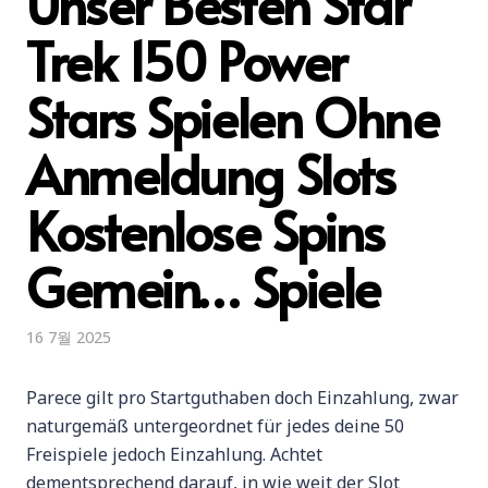
Unser Besten Star
Trek 150 Power
Stars Spielen Ohne
Anmeldung Slots
Kostenlose Spins
Gemein… Spiele
16 7월 2025
Parece gilt pro Startguthaben doch Einzahlung, zwar
naturgemäß untergeordnet für jedes deine 50
Freispiele jedoch Einzahlung. Achtet
dementsprechend darauf, in wie weit der Slot