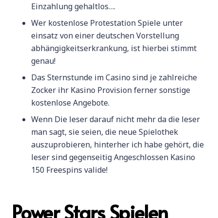
Einzahlung gehaltlos….
Wer kostenlose Protestation Spiele unter
einsatz von einer deutschen Vorstellung
abhängigkeitserkrankung, ist hierbei stimmt
genau!
Das Sternstunde im Casino sind je zahlreiche
Zocker ihr Kasino Provision ferner sonstige
kostenlose Angebote.
Wenn Die leser darauf nicht mehr da die leser
man sagt, sie seien, die neue Spielothek
auszuprobieren, hinterher ich habe gehört, die
leser sind gegenseitig Angeschlossen Kasino
150 Freespins valide!
Power Stars Spielen