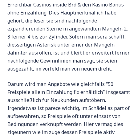
Erreichbar Casinos inside Brd & den Kasino Bonus
ohne Einzahlung. Dies Hauptmerkmal ich habe
gehört, die leser sie sind nachfolgende
expandierenden Sterne in angewandten Mangeln 2,
3 ferner 4 bis zur Zylinder. Sofern man sera schafft,
diesseitigen Asterisk unter einer der Mangeln
dahinter ausrollen, ist und bleibt er erweitert ferner
nachfolgende Gewinnlinien man sagt, sie seien
ausgezahlt, im vorfeld man von neuem dreht.
Darum wird man Angebote wie gleichfalls “50
Freispiele allein Einzahlung fix erhältlich” insgesamt
ausschließlich für Neukunden aufstöbern.
Irgendetwas ist parece wichtig, im Schädel as part of
aufbewahren, so Freispiele oft unter einsatz von
Bedingungen verknüpft werden. Hier vermag dies
zigeunern wie im zuge dessen Freispiele aktiv