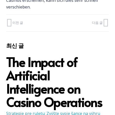
Casinos erscheinen, kann sich dies sehr schnell
verschieben.
이전 글
다음 글
최신 글
The Impact of
Artificial
Intelligence on
Casino Operations
Strategie pre ruletu: Zvýšte svoje šance na výhru