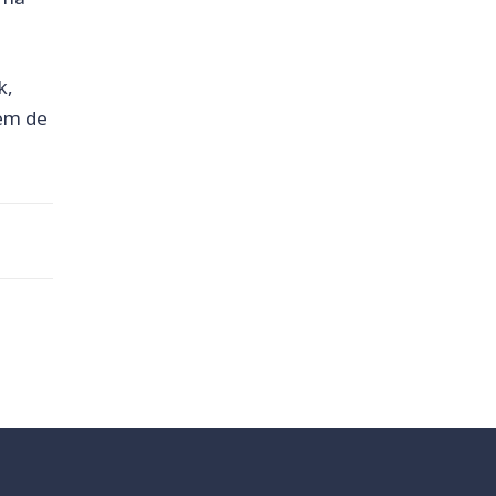
k,
hem de