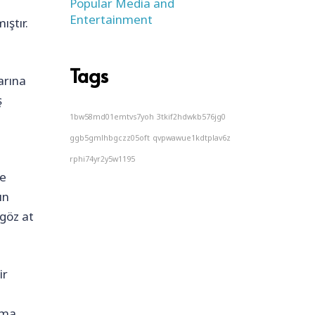
Popular Media and
Entertainment
ıştır.
Tags
arına
ş
1bw58md01emtvs7yoh
3tkif2hdwkb576jg0
ggb5gmlhbgczz05oft
qvpwawue1kdtplav6z
rphi74yr2y5w1195
ğe
ın
 göz at
ir
lma