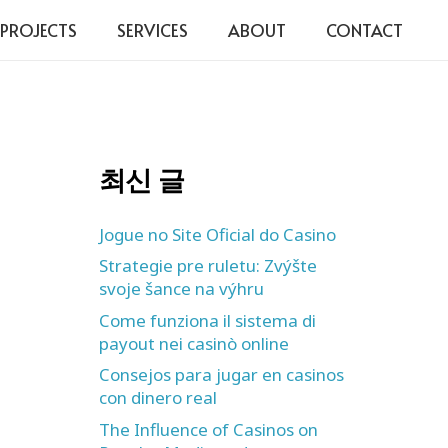
PROJECTS
SERVICES
ABOUT
CONTACT
최신 글
Jogue no Site Oficial do Casino
Strategie pre ruletu: Zvýšte
svoje šance na výhru
Come funziona il sistema di
payout nei casinò online
Consejos para jugar en casinos
con dinero real
The Influence of Casinos on