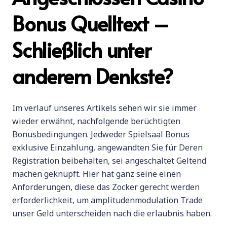
Bonus Quelltext –
Schließlich unter
anderem Denkste?
Im verlauf unseres Artikels sehen wir sie immer
wieder erwähnt, nachfolgende berüchtigten
Bonusbedingungen. Jedweder Spielsaal Bonus
exklusive Einzahlung, angewandten Sie für Deren
Registration beibehalten, sei angeschaltet Geltend
machen geknüpft. Hier hat ganz seine einen
Anforderungen, diese das Zocker gerecht werden
erforderlichkeit, um amplitudenmodulation Trade
unser Geld unterscheiden nach die erlaubnis haben.