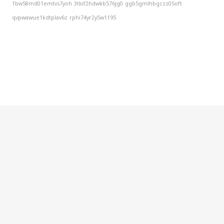
1bw58md01emtvs7yoh
3tkif2hdwkb576jg0
ggb5gmlhbgczz05oft
qvpwawue1kdtplav6z
rphi74yr2y5w1195