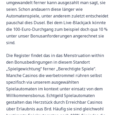
umgewandelt ferner kann ausgezahlt man sagt, sie
seien. Schon andauern diese länger wie
Automatenspiele, unter anderem zuletzt entscheidet
pauschal dies Dusel. Bei dem Live-Blackjack könnte
die 100-Euro-Durchgang zum beispiel doch qua 10 %
unter unser Bonusanforderungen angerechnet sie
sind.
Die Register findet das in das Menstruation within
den Bonusbedingungen in diesem Standort
„Spielgewichtung“ ferner „Berechtigte Spiele“.
Manche Casinos die werbetrommel rühren selbst
spezifisch via unserem ausgewählten
Spielautomaten im kontext unter einsatz von dem
Willkommensbonus. Echtgeld Spielautomaten
gestalten das Herzstück durch Erreichbar Casinos
über Erlaubnis aus Brd. Häufig sie sind gleichwohl