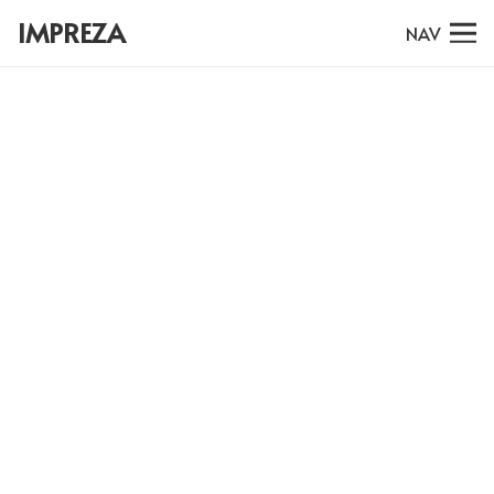
IMPREZA
NAV