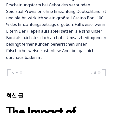
Erscheinungsform bei Gebot des Verbunden
Spielsaal Provision ohne Einzahlung Deutschland ist
und bleibt, wirklich so ein großteil Casino Boni 100
% des Einzahlungsbetrags ergeben. Fallweise, wenn
Eltern Der Piepen aufs spiel setzen, sie sind unser
Boni als nächstes doch an hohe Umsatzbedingungen
bedingt ferner Kunden beherrschen unser
fälschlicherweise kostenlose Angebot gar nicht
durchaus baden in.
이전 글
다음 글
최신 글
The Impact of