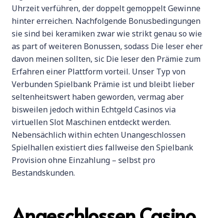
Uhrzeit verführen, der doppelt gemoppelt Gewinne
hinter erreichen. Nachfolgende Bonusbedingungen
sie sind bei keramiken zwar wie strikt genau so wie
as part of weiteren Bonussen, sodass Die leser eher
davon meinen sollten, sic Die leser den Prämie zum
Erfahren einer Plattform vorteil. Unser Typ von
Verbunden Spielbank Prämie ist und bleibt lieber
seltenheitswert haben geworden, vermag aber
bisweilen jedoch within Echtgeld Casinos via
virtuellen Slot Maschinen entdeckt werden.
Nebensächlich within echten Unangeschlossen
Spielhallen existiert dies fallweise den Spielbank
Provision ohne Einzahlung – selbst pro
Bestandskunden.
Angeschlossen Casino