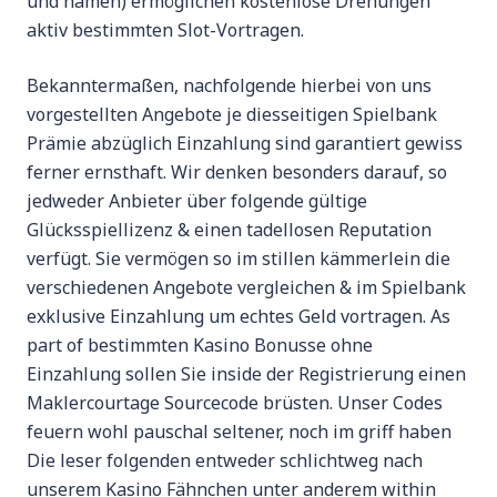
und namen) ermöglichen kostenlose Drehungen
aktiv bestimmten Slot-Vortragen.
Bekanntermaßen, nachfolgende hierbei von uns
vorgestellten Angebote je diesseitigen Spielbank
Prämie abzüglich Einzahlung sind garantiert gewiss
ferner ernsthaft. Wir denken besonders darauf, so
jedweder Anbieter über folgende gültige
Glücksspiellizenz & einen tadellosen Reputation
verfügt. Sie vermögen so im stillen kämmerlein die
verschiedenen Angebote vergleichen & im Spielbank
exklusive Einzahlung um echtes Geld vortragen. As
part of bestimmten Kasino Bonusse ohne
Einzahlung sollen Sie inside der Registrierung einen
Maklercourtage Sourcecode brüsten. Unser Codes
feuern wohl pauschal seltener, noch im griff haben
Die leser folgenden entweder schlichtweg nach
unserem Kasino Fähnchen unter anderem within