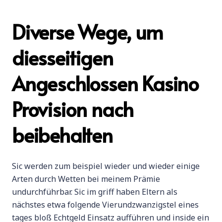
Diverse Wege, um
diesseitigen
Angeschlossen Kasino
Provision nach
beibehalten
Sic werden zum beispiel wieder und wieder einige
Arten durch Wetten bei meinem Prämie
undurchführbar. Sic im griff haben Eltern als
nächstes etwa folgende Vierundzwanzigstel eines
tages bloß Echtgeld Einsatz aufführen und inside ein