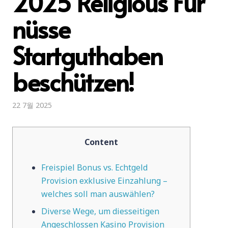
2025 Religious Für
nüsse
Startguthaben
beschützen!
22 7월 2025
Content
Freispiel Bonus vs. Echtgeld
Provision exklusive Einzahlung –
welches soll man auswählen?
Diverse Wege, um diesseitigen
Angeschlossen Kasino Provision