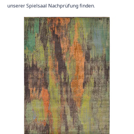
unserer Spielsaal Nachprüfung finden.