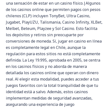
una sensación de estar en un casino físico.|Algunos
de los casinos online que permiten pagos con pesos
chilenos (CLP) incluyen TonyBet, Ultra Casino,
Jugabet, PlayUZU, Talismania, Casino Infinity, XLBet,
Melbet, Beteum, Playzee y Sol Casino. Esto facilita
los depósitos y retiros sin preocuparte por
conversiones de moneda. Sí, jugar en casino en línea
es completamente legal en Chile, aunque la
regulación para estos sitios no está completamente
definida. La Ley 19.995, aprobada en 2005, se centra
en los casinos físicos y no aborda de manera
detallada los casinos online que operan con dinero
real. Al elegir esta modalidad, puedes acceder a tus
juegos favoritos con la total tranquilidad de que tu
identidad está a salvo. Además, estos casinos
implementan medidas de seguridad avanzadas,
asegurando una experiencia de juego