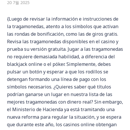
20 7월 2025
{Luego de revisar la información e instrucciones de
la tragamonedas, atento a los símbolos que activan
las rondas de bonificación, como las de giros gratis.
Revisa las tragamonedas disponibles en el casino y
prueba su versión gratuita. Jugar a las tragamonedas
no requiere demasiada habilidad, a diferencia del
blackjack online o el póker. Simplemente, debes
pulsar un botón y esperar a que los rodillos se
detengan formando una línea de pago con los
símbolos necesarios. ¿Quieres saber qué títulos
podrían ganarse un lugar en nuestra lista de las
mejores tragamonedas con dinero real? Sin embargo,
el Ministerio de Hacienda ya está tramitando una
nueva reforma para regular la situación, y se espera
que durante este año, los casinos online obtengan