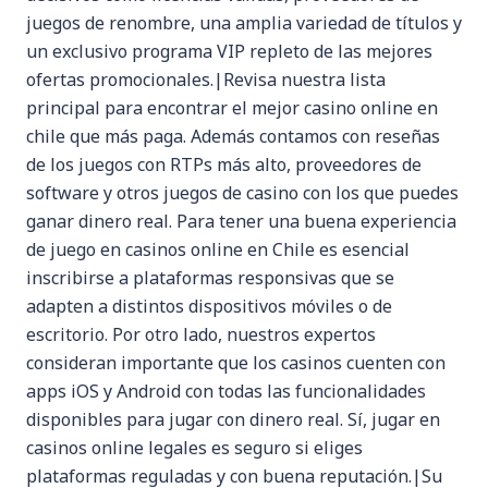
juegos de renombre, una amplia variedad de títulos y
un exclusivo programa VIP repleto de las mejores
ofertas promocionales.|Revisa nuestra lista
principal para encontrar el mejor casino online en
chile que más paga. Además contamos con reseñas
de los juegos con RTPs más alto, proveedores de
software y otros juegos de casino con los que puedes
ganar dinero real. Para tener una buena experiencia
de juego en casinos online en Chile es esencial
inscribirse a plataformas responsivas que se
adapten a distintos dispositivos móviles o de
escritorio. Por otro lado, nuestros expertos
consideran importante que los casinos cuenten con
apps iOS y Android con todas las funcionalidades
disponibles para jugar con dinero real. Sí, jugar en
casinos online legales es seguro si eliges
plataformas reguladas y con buena reputación.|Su