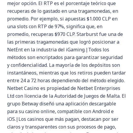
mejor opción. El RTP es el porcentaje teórico que
recuperas de lo gastado en una tragamonedas, en
promedio. Por ejemplo, si apuestas $1.000 CLP en
una slots con RTP de 97%, significa que, en
promedio, recuperas $970 CLP. Starburst fue una de
las primeras tragamonedas que logró posicionar a
NetEnt en la industria del iGaming.|Todos los
métodos son encriptados para garantizar seguridad
y confidencialidad. La mayoría de los depósitos son
instantáneos, mientras que los retiros pueden tardar
entre 24 a 72 horas dependiendo del método elegido.
Netbet Casino es propiedad de Netbet Enterprises
Ltd con licencia de la Autoridad de Juegos de Malta. El
grupo Betway diseñó una aplicación descargable
para su casino online, compatible con Android e
iOS.|Los casinos que más pagan, destacan por ser
claros y transparentes con sus procesos de pago,