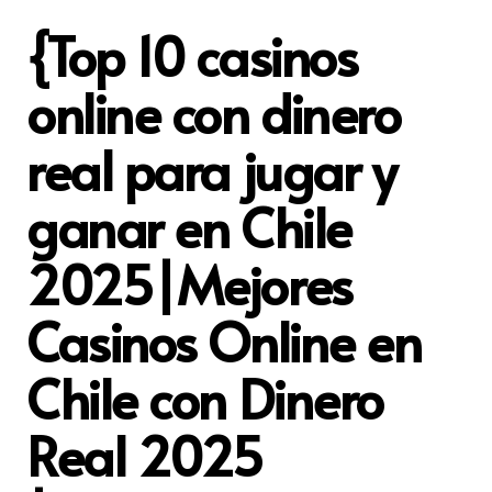
{Top 10 casinos
online con dinero
real para jugar y
ganar en Chile
2025|Mejores
Casinos Online en
Chile con Dinero
Real 2025