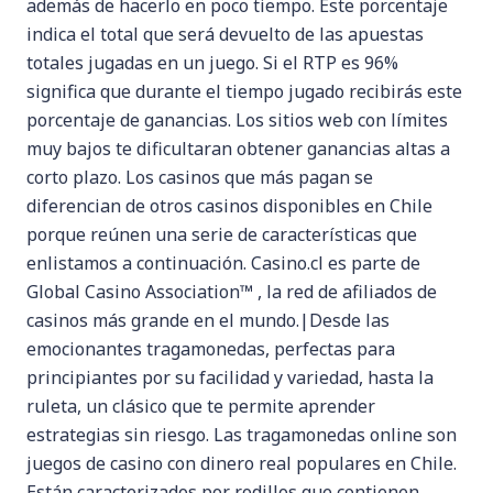
además de hacerlo en poco tiempo. Este porcentaje
indica el total que será devuelto de las apuestas
totales jugadas en un juego. Si el RTP es 96%
significa que durante el tiempo jugado recibirás este
porcentaje de ganancias. Los sitios web con límites
muy bajos te dificultaran obtener ganancias altas a
corto plazo. Los casinos que más pagan se
diferencian de otros casinos disponibles en Chile
porque reúnen una serie de características que
enlistamos a continuación. Casino.cl es parte de
Global Casino Association™ , la red de afiliados de
casinos más grande en el mundo.|Desde las
emocionantes tragamonedas, perfectas para
principiantes por su facilidad y variedad, hasta la
ruleta, un clásico que te permite aprender
estrategias sin riesgo. Las tragamonedas online son
juegos de casino con dinero real populares en Chile.
Están caracterizados por rodillos que contienen