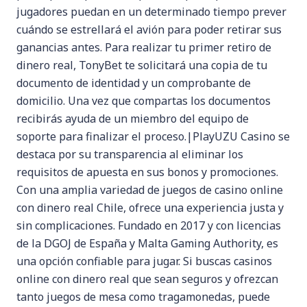
jugadores puedan en un determinado tiempo prever
cuándo se estrellará el avión para poder retirar sus
ganancias antes. Para realizar tu primer retiro de
dinero real, TonyBet te solicitará una copia de tu
documento de identidad y un comprobante de
domicilio. Una vez que compartas los documentos
recibirás ayuda de un miembro del equipo de
soporte para finalizar el proceso.|PlayUZU Casino se
destaca por su transparencia al eliminar los
requisitos de apuesta en sus bonos y promociones.
Con una amplia variedad de juegos de casino online
con dinero real Chile, ofrece una experiencia justa y
sin complicaciones. Fundado en 2017 y con licencias
de la DGOJ de España y Malta Gaming Authority, es
una opción confiable para jugar. Si buscas casinos
online con dinero real que sean seguros y ofrezcan
tanto juegos de mesa como tragamonedas, puede