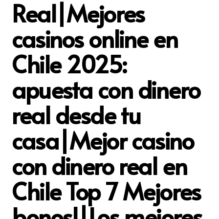
Real|Mejores
casinos online en
Chile 2025:
apuesta con dinero
real desde tu
casa|Mejor casino
con dinero real en
Chile Top 7 Mejores
bonos!|Los mejores