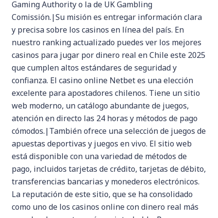
Gaming Authority o la de UK Gambling
Comissión.|Su misión es entregar información clara
y precisa sobre los casinos en línea del país. En
nuestro ranking actualizado puedes ver los mejores
casinos para jugar por dinero real en Chile este 2025
que cumplen altos estándares de seguridad y
confianza. El casino online Netbet es una elección
excelente para apostadores chilenos. Tiene un sitio
web moderno, un catálogo abundante de juegos,
atención en directo las 24 horas y métodos de pago
cómodos.|También ofrece una selección de juegos de
apuestas deportivas y juegos en vivo. El sitio web
está disponible con una variedad de métodos de
pago, incluidos tarjetas de crédito, tarjetas de débito,
transferencias bancarias y monederos electrónicos.
La reputación de este sitio, que se ha consolidado
como uno de los casinos online con dinero real más