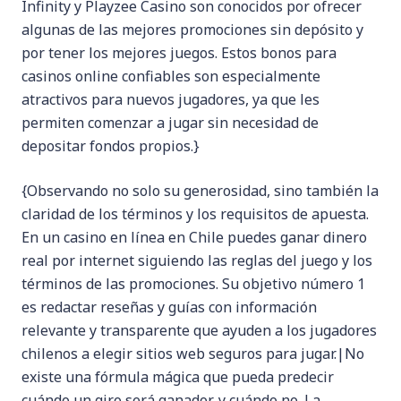
Infinity y Playzee Casino son conocidos por ofrecer
algunas de las mejores promociones sin depósito y
por tener los mejores juegos. Estos bonos para
casinos online confiables son especialmente
atractivos para nuevos jugadores, ya que les
permiten comenzar a jugar sin necesidad de
depositar fondos propios.}
{Observando no solo su generosidad, sino también la
claridad de los términos y los requisitos de apuesta.
En un casino en línea en Chile puedes ganar dinero
real por internet siguiendo las reglas del juego y los
términos de las promociones. Su objetivo número 1
es redactar reseñas y guías con información
relevante y transparente que ayuden a los jugadores
chilenos a elegir sitios web seguros para jugar.|No
existe una fórmula mágica que pueda predecir
cuándo un giro será ganador, y cuándo no. La