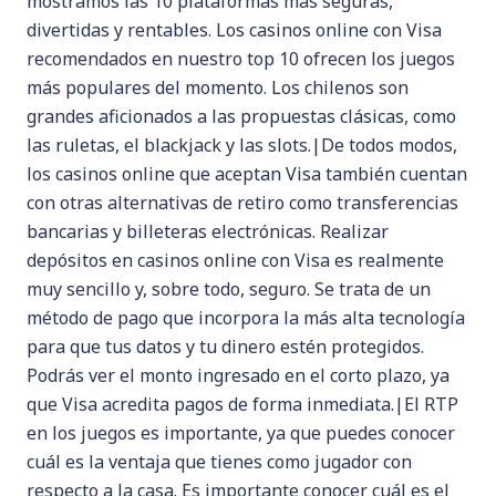
mostramos las 10 plataformas más seguras,
divertidas y rentables. Los casinos online con Visa
recomendados en nuestro top 10 ofrecen los juegos
más populares del momento. Los chilenos son
grandes aficionados a las propuestas clásicas, como
las ruletas, el blackjack y las slots.|De todos modos,
los casinos online que aceptan Visa también cuentan
con otras alternativas de retiro como transferencias
bancarias y billeteras electrónicas. Realizar
depósitos en casinos online con Visa es realmente
muy sencillo y, sobre todo, seguro. Se trata de un
método de pago que incorpora la más alta tecnología
para que tus datos y tu dinero estén protegidos.
Podrás ver el monto ingresado en el corto plazo, ya
que Visa acredita pagos de forma inmediata.|El RTP
en los juegos es importante, ya que puedes conocer
cuál es la ventaja que tienes como jugador con
respecto a la casa. Es importante conocer cuál es el