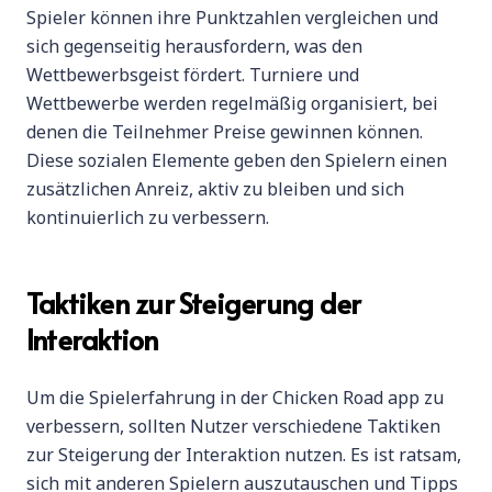
Spieler können ihre Punktzahlen vergleichen und
sich gegenseitig herausfordern, was den
Wettbewerbsgeist fördert. Turniere und
Wettbewerbe werden regelmäßig organisiert, bei
denen die Teilnehmer Preise gewinnen können.
Diese sozialen Elemente geben den Spielern einen
zusätzlichen Anreiz, aktiv zu bleiben und sich
kontinuierlich zu verbessern.
Taktiken zur Steigerung der
Interaktion
Um die Spielerfahrung in der Chicken Road app zu
verbessern, sollten Nutzer verschiedene Taktiken
zur Steigerung der Interaktion nutzen. Es ist ratsam,
sich mit anderen Spielern auszutauschen und Tipps