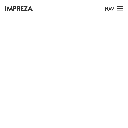
IMPREZA
NAV