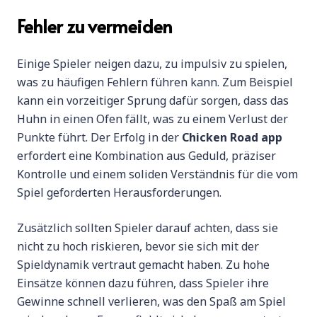
Fehler zu vermeiden
Einige Spieler neigen dazu, zu impulsiv zu spielen,
was zu häufigen Fehlern führen kann. Zum Beispiel
kann ein vorzeitiger Sprung dafür sorgen, dass das
Huhn in einen Ofen fällt, was zu einem Verlust der
Punkte führt. Der Erfolg in der
Chicken Road app
erfordert eine Kombination aus Geduld, präziser
Kontrolle und einem soliden Verständnis für die vom
Spiel geforderten Herausforderungen.
Zusätzlich sollten Spieler darauf achten, dass sie
nicht zu hoch riskieren, bevor sie sich mit der
Spieldynamik vertraut gemacht haben. Zu hohe
Einsätze können dazu führen, dass Spieler ihre
Gewinne schnell verlieren, was den Spaß am Spiel