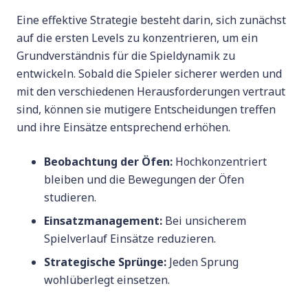
Eine effektive Strategie besteht darin, sich zunächst
auf die ersten Levels zu konzentrieren, um ein
Grundverständnis für die Spieldynamik zu
entwickeln. Sobald die Spieler sicherer werden und
mit den verschiedenen Herausforderungen vertraut
sind, können sie mutigere Entscheidungen treffen
und ihre Einsätze entsprechend erhöhen.
Beobachtung der Öfen:
Hochkonzentriert
bleiben und die Bewegungen der Öfen
studieren.
Einsatzmanagement:
Bei unsicherem
Spielverlauf Einsätze reduzieren.
Strategische Sprünge:
Jeden Sprung
wohlüberlegt einsetzen.