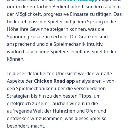
nur in der einfachen Bedienbarkeit, sondern auch in
der Möglichkeit, progressive Einsätze zu tätigen. Das
bedeutet, dass die Spieler mit jedem Sprung in die
Höhe ihre Gewinne steigern können, was die
Spannung zusätzlich erhöht. Die Grafiken sind
ansprechend und die Spielmechanik intuitiv,
wodurch auch neue Spieler schnell ins Spiel finden
können.
In dieser detaillierten Übersicht werden wir alle
Aspekte der
Chicken Road app
analysieren – von
den Spielmechaniken über die verschiedenen
Strategien bis hin zu den besten Tipps, um
erfolgreich zu sein. Tauchen wir ein in die
aufregende Welt der Hühnchen und Öfen und
entdecken wir zusammen, was dieses Spiel so
besonders macht.