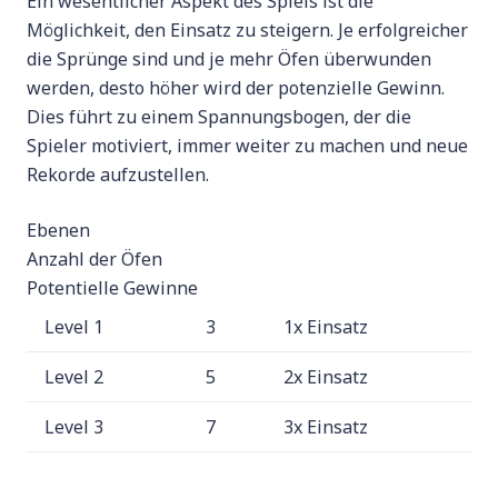
Ein wesentlicher Aspekt des Spiels ist die
Möglichkeit, den Einsatz zu steigern. Je erfolgreicher
die Sprünge sind und je mehr Öfen überwunden
werden, desto höher wird der potenzielle Gewinn.
Dies führt zu einem Spannungsbogen, der die
Spieler motiviert, immer weiter zu machen und neue
Rekorde aufzustellen.
Ebenen
Anzahl der Öfen
Potentielle Gewinne
Level 1
3
1x Einsatz
Level 2
5
2x Einsatz
Level 3
7
3x Einsatz