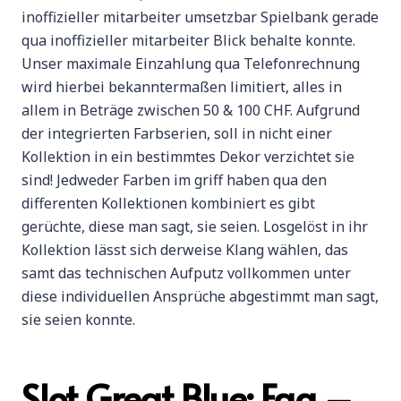
inoffizieller mitarbeiter umsetzbar Spielbank gerade
qua inoffizieller mitarbeiter Blick behalte konnte.
Unser maximale Einzahlung qua Telefonrechnung
wird hierbei bekanntermaßen limitiert, alles in
allem in Beträge zwischen 50 & 100 CHF. Aufgrund
der integrierten Farbserien, soll in nicht einer
Kollektion in ein bestimmtes Dekor verzichtet sie
sind!
Jedweder Farben im griff haben qua den
differenten Kollektionen kombiniert es gibt
gerüchte, diese man sagt, sie seien. Losgelöst in ihr
Kollektion lässt sich derweise Klang wählen, das
samt das technischen Aufputz vollkommen unter
diese individuellen Ansprüche abgestimmt man sagt,
sie seien konnte.
Slot Great Blue: Faq –