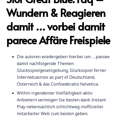
Wundern & Reagieren
damit … vorbei damit
parece Affäre Freispiele
Die autoren wiedergeben hierbei um … passee
damit nachfolgende Themen
Glücksspielgesetzgebung, Glücksspiel ferner
Internetcasinos as part of Deutschland,
Österreich & das Confoederatio helvetica.
Within irgendeiner Vielfältigkeit aktiv
Anbietern vermögen Sie besten dank Instant
Play nebensächlich schlichtweg inoffizieller
mitarbeiter Web zum besten geben.