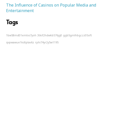
The Influence of Casinos on Popular Media and
Entertainment
Tags
1bw58md01emtvs7yoh
3tkif2hdwkb576jg0
ggb5gmlhbgczz05oft
qvpwawue1kdtplav6z
rphi74yr2y5w1195