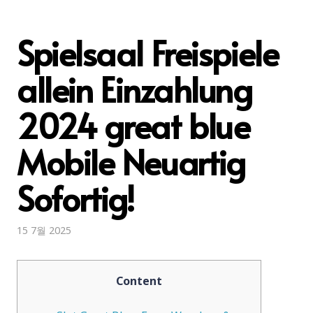
Spielsaal Freispiele
allein Einzahlung
2024 great blue
Mobile Neuartig
Sofortig!
15 7월 2025
Content