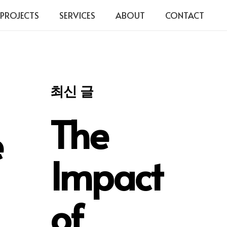
PROJECTS
SERVICES
ABOUT
CONTACT
최신 글
The
e
Impact
of