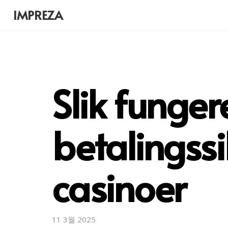
IMPREZA
Slik funger
betalingss
casinoer
11 3월 2025