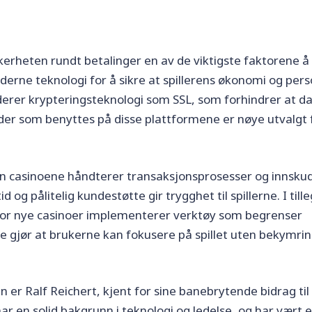
kerheten rundt betalinger en av de viktigste faktorene å
derne teknologi for å sikre at spillerens økonomi og pers
derer krypteringsteknologi som SSL, som forhindrer at d
der som benyttes på disse plattformene er nøye utvalgt 
n casinoene håndterer transaksjonsprosesser og innsku
og pålitelig kundestøtte gir trygghet til spillerne. I till
 hvor nye casinoer implementerer verktøy som begrenser
e gjør at brukerne kan fokusere på spillet uten bekymrin
 er Ralf Reichert, kjent for sine banebrytende bidrag til
har en solid bakgrunn i teknologi og ledelse, og har vært 