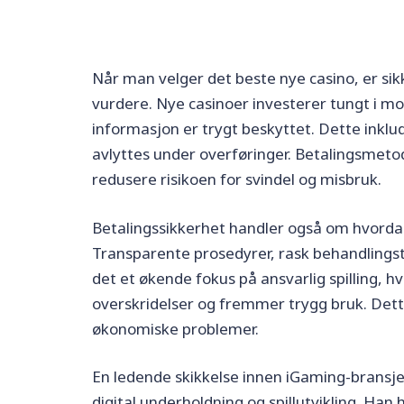
Når man velger det beste nye casino, er sik
vurdere. Nye casinoer investerer tungt i mo
informasjon er trygt beskyttet. Dette inklu
avlyttes under overføringer. Betalingsmeto
redusere risikoen for svindel og misbruk.
Betalingssikkerhet handler også om hvorda
Transparente prosedyrer, rask behandlingstid 
det et økende fokus på ansvarlig spilling,
overskridelser og fremmer trygg bruk. Dett
økonomiske problemer.
En ledende skikkelse innen iGaming-bransjen
digital underholdning og spillutvikling. Han 