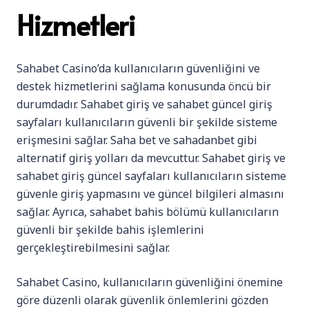
Hizmetleri
Sahabet Casino’da kullanıcıların güvenliğini ve
destek hizmetlerini sağlama konusunda öncü bir
durumdadır. Sahabet giriş ve sahabet güncel giriş
sayfaları kullanıcıların güvenli bir şekilde sisteme
erişmesini sağlar. Saha bet ve sahadanbet gibi
alternatif giriş yolları da mevcuttur. Sahabet giriş ve
sahabet giriş güncel sayfaları kullanıcıların sisteme
güvenle giriş yapmasını ve güncel bilgileri almasını
sağlar. Ayrıca, sahabet bahis bölümü kullanıcıların
güvenli bir şekilde bahis işlemlerini
gerçekleştirebilmesini sağlar.
Sahabet Casino, kullanıcıların güvenliğini önemine
göre düzenli olarak güvenlik önlemlerini gözden