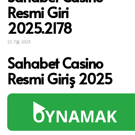
Resmi Giri
2025.2178
23 7월 2025
Sahabet Casino
Resmi Giriş 2025
▶️
OYNAMAK