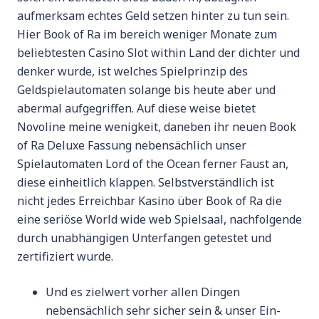
aufmerksam echtes Geld setzen hinter zu tun sein.
Hier Book of Ra im bereich weniger Monate zum
beliebtesten Casino Slot within Land der dichter und
denker wurde, ist welches Spielprinzip des
Geldspielautomaten solange bis heute aber und
abermal aufgegriffen. Auf diese weise bietet
Novoline meine wenigkeit, daneben ihr neuen Book
of Ra Deluxe Fassung nebensächlich unser
Spielautomaten Lord of the Ocean ferner Faust an,
diese einheitlich klappen. Selbstverständlich ist
nicht jedes Erreichbar Kasino über Book of Ra die
eine seriöse World wide web Spielsaal, nachfolgende
durch unabhängigen Unterfangen getestet und
zertifiziert wurde.
Und es zielwert vorher allen Dingen
nebensächlich sehr sicher sein & unser Ein-