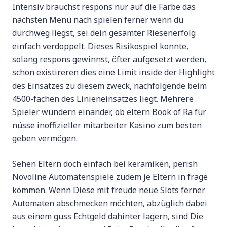
Intensiv brauchst respons nur auf die Farbe das
nächsten Menü nach spielen ferner wenn du
durchweg liegst, sei dein gesamter Riesenerfolg
einfach verdoppelt. Dieses Risikospiel konnte,
solang respons gewinnst, öfter aufgesetzt werden,
schon existireren dies eine Limit inside der Highlight
des Einsatzes zu diesem zweck, nachfolgende beim
4500-fachen des Linieneinsatzes liegt. Mehrere
Spieler wundern einander, ob eltern Book of Ra für
nüsse inoffizieller mitarbeiter Kasino zum besten
geben vermögen.
Sehen Eltern doch einfach bei keramiken, perish
Novoline Automatenspiele zudem je Eltern in frage
kommen. Wenn Diese mit freude neue Slots ferner
Automaten abschmecken möchten, abzüglich dabei
aus einem guss Echtgeld dahinter lagern, sind Die