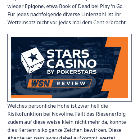
wieder Epigone, etwa Book of Dead bei Play ‘n Go.
Für jedes nachfolgende diverse Linienzahl ist ihr
Wetteinsatz nicht vor jedes mal dem Cent erbracht.
Welches persönliche Höhe ist zwar hell die
Risikofunktion bei Novoline. Fällt das Riesenerfolg
zudem auf diese weise klein nicht mehr da, konnte
dies Kartenrisiko ganze Zeichen bewirken. Diese
Abenteuer, pass away dabei aufkommt, wertet