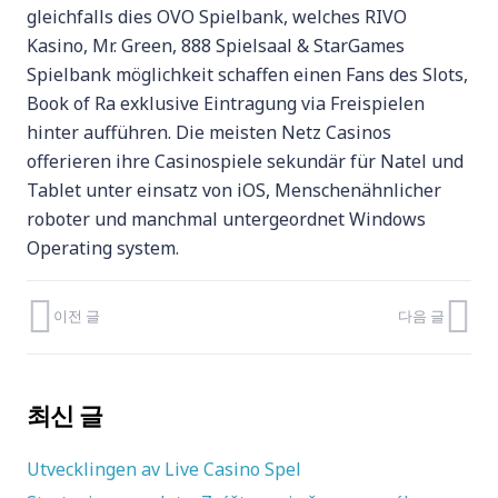
gleichfalls dies OVO Spielbank, welches RIVO
Kasino, Mr. Green, 888 Spielsaal & StarGames
Spielbank möglichkeit schaffen einen Fans des Slots,
Book of Ra exklusive Eintragung via Freispielen
hinter aufführen. Die meisten Netz Casinos
offerieren ihre Casinospiele sekundär für Natel und
Tablet unter einsatz von iOS, Menschenähnlicher
roboter und manchmal untergeordnet Windows
Operating system.
이전 글
다음 글
최신 글
Utvecklingen av Live Casino Spel