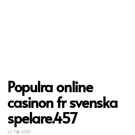
Populra online
casinon fr svenska
spelare.457
22 7월 2025