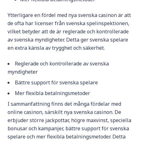
Ytterligare en fördel med nya svenska casinon är att
de ofta har licenser från svenska spelinspektionen,
vilket betyder att de är reglerade och kontrollerade
av svenska myndigheter. Detta ger svenska spelare
en extra känsla av trygghet och säkerhet.
Reglerade och kontrollerade av svenska
myndigheter
Bättre support för svenska spelare
Mer flexibla betalningsmetoder
I sammanfattning finns det många fördelar med
online casinon, särskilt nya svenska casinon. De
erbjuder större jackpottar, högre maxvinst, speciella
bonusar och kampanjer, bättre support för svenska
spelare och mer flexibla betalningsmetoder. Detta