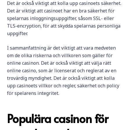
Det är också viktigt att kolla upp casinoets säkerhet.
Det är viktigt att casinoet har en bra säkerhet för
spelarnas inloggningsuppgifter, såsom SSL- eller
TLS-encryption, för att skydda spelarnas personliga
uppgifter.
I sammanfattning är det viktigt att vara medveten
om de olika riskerna och villkoren som gäller för
online casinon. Det är också viktigt att välja rätt
online casino, som är licenserat och reglerat av en
trovärdig myndighet. Det är också viktigt att kolla
upp casinoets villkor och regler, säkerhet och policy
för spelarens integritet.
Populära casinon för