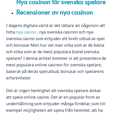
Nya casinon för svenska spelare
Recensioner av nya casinon
I dagens digitala värld är det lättare än någonsin att
hitta
nya casino
, nya svenska casinon och nya
svenska casino som erbjuder ett brett utbud av spel
och bonusar. Men hur vet man vilka som är de bästa
och vilka som är de mest populära bland svenska
spelare? I denna artikel kommer vi att presentera de
mest populära online casinon för svenska spelare,
baserat på deras spelutbud, bonusar och spelarens
erfarenheter.
Det är ingen hemlighet att svenska spelare älskar
att spela online casino. Det är en populär form av
underhållning som erbjuder många fördelar, som till
exempel möjligheten att spela från hemmet, att ha