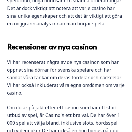
spelutbud, höga bonusar och snabba utbetalningar.
Det är dock viktigt att notera att varje casino har
sina unika egenskaper och att det är viktigt att göra
en noggrann analys innan man börjar spela.
Recensioner av nya casinon
Vi har recenserat några av de nya casinon som har
öppnat sina dörrar för svenska spelare och har
samlat våra tankar om deras fördelar och nackdelar.
Vi har också inkluderat våra egna omdömen om varje
casino.
Om du är på jakt efter ett casino som har ett stort
utbud av spel, är Casino X ett bra val. De har över 1
000 spel att välja bland, inklusive slots, bordsspel
och videopoker. De har också en hög bonus på upp