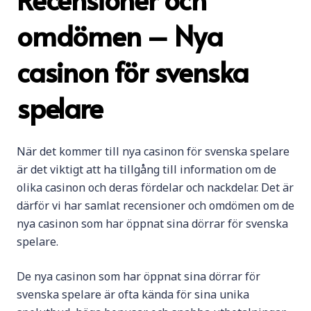
omdömen – Nya
casinon för svenska
spelare
När det kommer till nya casinon för svenska spelare
är det viktigt att ha tillgång till information om de
olika casinon och deras fördelar och nackdelar. Det är
därför vi har samlat recensioner och omdömen om de
nya casinon som har öppnat sina dörrar för svenska
spelare.
De nya casinon som har öppnat sina dörrar för
svenska spelare är ofta kända för sina unika