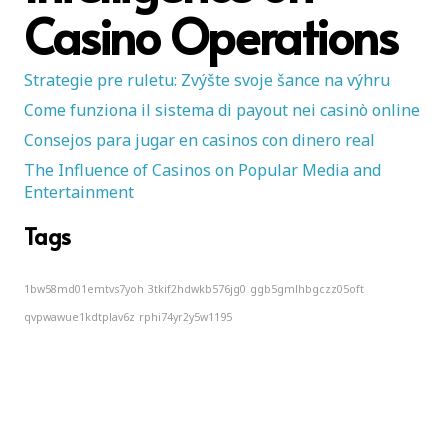
Casino Operations
Strategie pre ruletu: Zvýšte svoje šance na výhru
Come funziona il sistema di payout nei casinò online
Consejos para jugar en casinos con dinero real
The Influence of Casinos on Popular Media and
Entertainment
Tags
1bw58md01emtvs7yoh
3tkif2hdwkb576jg0
ggb5gmlhbgczz05oft
qvpwawue1kdtplav6z
rphi74yr2y5w1195