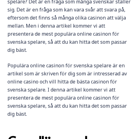
spelare? Det är en fråga som många svenskar ställer
sig. Det är en fråga som kan vara svår att svara på,
eftersom det finns så många olika casinon att välja
mellan. Men i denna artikel kommer vi att
presentera de mest populära online casinon för
svenska spelare, så att du kan hitta det som passar
dig bäst.
Populära online casinon för svenska spelare är en
artikel som är skriven för dig som är intresserad av
online casino och vill hitta de bästa casinon för
svenska spelare. I denna artikel kommer vi att
presentera de mest populära online casinon för
svenska spelare, så att du kan hitta det som passar
dig bäst.