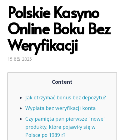
Polskie Kasyno
Online Boku Bez
Weryfikacji
15 8월 2025
Content
Jak otrzymać bonus bez depozytu?
Wypłata bez weryfikacji konta
Czy pamięta pan pierwsze "nowe"
produkty, które pojawiły się w
Polsce po 1989 r.?