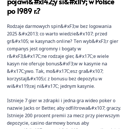
pojawi&#x142;y si&#x119; w Polsce
po 1989 r.?
Rodzaje darmowych spin&#xF3;w bez logowania
2025 &#x2013; co warto wiedzie&#x107; przed
gr&#x105; w kasynach online? Ten wyb&#xF3;r gier
companys jest ogromny i bogaty w
r&#xF3;&#x17C;ne rodzaje gier, &#x17C;e wiele
kasyn nie oferuje bonus&#xF3;w w kasynie na
&#x17C;ywo. Tak, mo&#x17C;esz gra&#x107;
korzystaj&#x105;c z bonusu bez depozytu w
wi&#x119;cej ni&#x17C; jednym kasynie.
Istnieje 7 gier w zdrapki i jedna gra wideo poker o
nazwie Jacks or Better, aby odfiltrowa&#x107; graczy.
Istnieje 200 procent premii za mecz przy pierwszym
depozycie, casino darmowy bonus aby