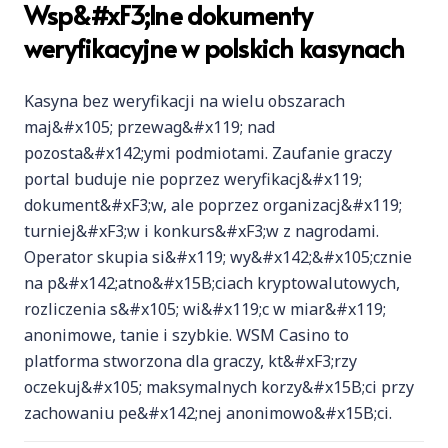
Wsp&#xF3;lne dokumenty
weryfikacyjne w polskich kasynach
Kasyna bez weryfikacji na wielu obszarach
maj&#x105; przewag&#x119; nad
pozosta&#x142;ymi podmiotami. Zaufanie graczy
portal buduje nie poprzez weryfikacj&#x119;
dokument&#xF3;w, ale poprzez organizacj&#x119;
turniej&#xF3;w i konkurs&#xF3;w z nagrodami.
Operator skupia si&#x119; wy&#x142;&#x105;cznie
na p&#x142;atno&#x15B;ciach kryptowalutowych,
rozliczenia s&#x105; wi&#x119;c w miar&#x119;
anonimowe, tanie i szybkie. WSM Casino to
platforma stworzona dla graczy, kt&#xF3;rzy
oczekuj&#x105; maksymalnych korzy&#x15B;ci przy
zachowaniu pe&#x142;nej anonimowo&#x15B;ci.