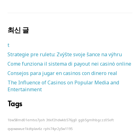
최신 글
t
Strategie pre ruletu: Zvýšte svoje šance na výhru
Come funziona il sistema di payout nei casinò online
Consejos para jugar en casinos con dinero real
The Influence of Casinos on Popular Media and
Entertainment
Tags
1bw58md01emtvs7yoh
3tkif2hdwkb576jg0
ggb5gmlhbgczz05oft
qvpwawue1kdtplav6z
rphi74yr2y5w1195