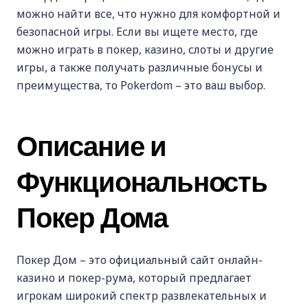
можно найти все, что нужно для комфортной и
безопасной игры. Если вы ищете место, где
можно играть в покер, казино, слоты и другие
игры, а также получать различные бонусы и
преимущества, то Pokerdom – это ваш выбор.
Описание и
Функциональность
Покер Дома
Покер Дом – это официальный сайт онлайн-
казино и покер-рума, который предлагает
игрокам широкий спектр развлекательных и