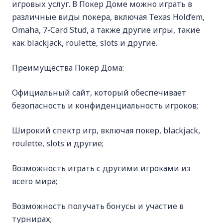
игровых услуг. В Покер Доме можно играть в
различные виды покера, включая Texas Hold’em,
Omaha, 7-Card Stud, а также другие игры, такие
как blackjack, roulette, slots и другие.
Преимущества Покер Дома:
Официальный сайт, который обеспечивает
безопасность и конфиденциальность игроков;
Широкий спектр игр, включая покер, blackjack,
roulette, slots и другие;
Возможность играть с другими игроками из
всего мира;
Возможность получать бонусы и участие в
турнирах;