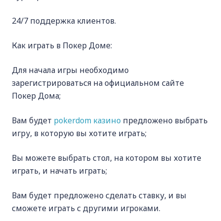
24/7 поддержка клиентов.
Как играть в Покер Доме:
Для начала игры необходимо
зарегистрироваться на официальном сайте
Покер Дома;
Вам будет
pokerdom казино
предложено выбрать
игру, в которую вы хотите играть;
Вы можете выбрать стол, на котором вы хотите
играть, и начать играть;
Вам будет предложено сделать ставку, и вы
сможете играть с другими игроками.