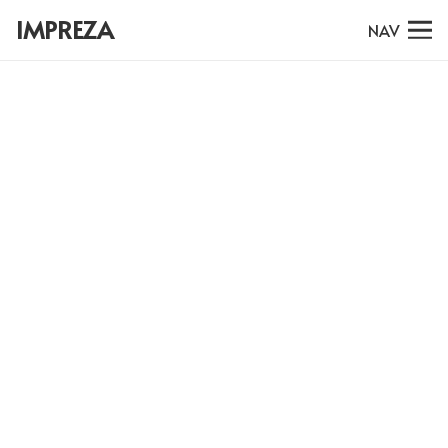
IMPREZA
NAV