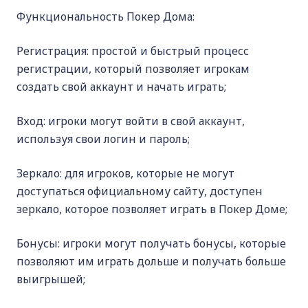
Функциональность Покер Дома:
Регистрация: простой и быстрый процесс
регистрации, который позволяет игрокам
создать свой аккаунт и начать играть;
Вход: игроки могут войти в свой аккаунт,
используя свои логин и пароль;
Зеркало: для игроков, которые не могут
доступаться официальному сайту, доступен
зеркало, которое позволяет играть в Покер Доме;
Бонусы: игроки могут получать бонусы, которые
позволяют им играть дольше и получать больше
выигрышей;