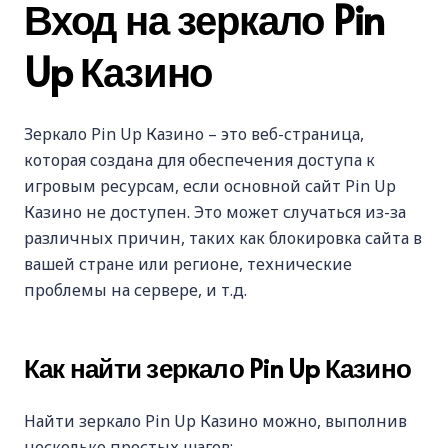
Вход на зеркало Pin
Up Казино
Зеркало Pin Up Казино – это веб-страница,
которая создана для обеспечения доступа к
игровым ресурсам, если основной сайт Pin Up
Казино не доступен. Это может случаться из-за
различных причин, таких как блокировка сайта в
вашей стране или регионе, технические
проблемы на сервере, и т.д.
Как найти зеркало Pin Up Казино
Найти зеркало Pin Up Казино можно, выполнив
несколько простых шагов: