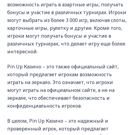
возможность играть в азартные игры, получать
бонусы и участие в различных турнирах. Игроки
могут выбрать из более 3 000 игр, включая слоты,
карточные игры, рулетку и другие. Кроме того,
игроки могут получать бонусы и участие в
различных турнирах, что делает игру еще более
интересной.
Pin Up Казино – это также официальный сайт,
который предлагает игрокам возможность
играть на зеркало. Это означает, что игроки
могут играть на официальном сайте, а не на
зеркале, что обеспечивает безопасность и
конфиденциальность игроков.
В целом, Pin Up Казино – это надежный и
проверенный игрок, который предлагает