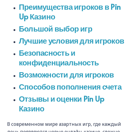
Преимущества игроков в Pin
Up Казино
Большой выбор игр
Лучшие условия для игроков
Безопасность и
конфиденциальность
Возможности для игроков
Способов пополнения счета
Отзывы и оценки Pin Up
Казино
В современном мире азартных игр, где каждый
день появляются новые онлайн-казино, сложно