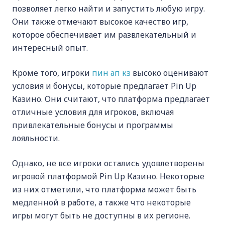
позволяет легко найти и запустить любую игру.
Они также отмечают высокое качество игр,
которое обеспечивает им развлекательный и
интересный опыт.
Кроме того, игроки
пин ап кз
высоко оценивают
условия и бонусы, которые предлагает Pin Up
Казино. Они считают, что платформа предлагает
отличные условия для игроков, включая
привлекательные бонусы и программы
лояльности.
Однако, не все игроки остались удовлетворены
игровой платформой Pin Up Казино. Некоторые
из них отметили, что платформа может быть
медленной в работе, а также что некоторые
игры могут быть не доступны в их регионе.