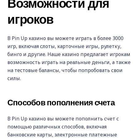
Возможности для
игроков
В Pin Up казино вы можете играть в более 3000
игр, включая слоты, карточные игры, рулетку,
бинго и другие. Наше казино предлагает игрокам
возможность играть на реальные деньги, а также
на тестовые балансы, чтобы попробовать свои
силы.
Способов пополнения счета
В Pin Up казино вы можете пополнить счет с
помощью различных способов, включая
банковские карты, электронные платежные