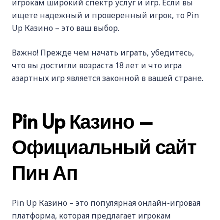
игрокам широкий спектр услуг и игр. Если вы
ищете надежный и проверенный игрок, то Pin
Up Казино – это ваш выбор.
Важно! Прежде чем начать играть, убедитесь,
что вы достигли возраста 18 лет и что игра
азартных игр является законной в вашей стране.
Pin Up Казино –
Официальный сайт
Пин Ап
Pin Up Казино – это популярная онлайн-игровая
платформа, которая предлагает игрокам