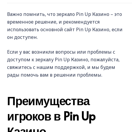
Важно помнить, что зеркало Pin Up Казино – это
временное решение, и рекомендуется
использовать основной сайт Pin Up Казино, если
он доступен.
Если у вас возникли вопросы или проблемы с
доступом к зеркалу Pin Up Казино, пожалуйста,
свяжитесь с нашим поддержкой, и мы будем
рады помочь вам в решении проблемы.
Преимущества
игроков в Pin Up
Казино