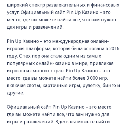
широкий спектр развлекательных и финансовых
услуг. Официальный сайт Pin Up Казино – это
место, где вы можете найти все, что вам нужно
для игры и развлечений.
Pin Up Казино – это международная онлайн-
игровая платформа, которая была основана в 2016
году. С тех пор она стала одним из самых
популярных онлайн-казино в мире, привлекая
игроков из многих стран. Pin Up Казино – это
место, где вы можете найти более 3 000 игр,
включая слоты, карточные игры, рулетку, бинго и
другие.
Официальный сайт Pin Up Казино – это место,
где вы можете найти все, что вам нужно для
игры и развлечений. Здесь вы можете найти