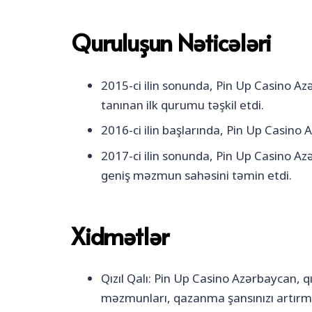
Quruluşun Nəticələri
2015-ci ilin sonunda, Pin Up Casino Az
tanınan ilk qurumu təşkil etdi.
2016-ci ilin başlarında, Pin Up Casino 
2017-ci ilin sonunda, Pin Up Casino Az
geniş məzmun sahəsini təmin etdi.
Xidmətlər
Qızıl Qalı: Pin Up Casino Azərbaycan, qız
məzmunları, qazanma şansınızı artırma