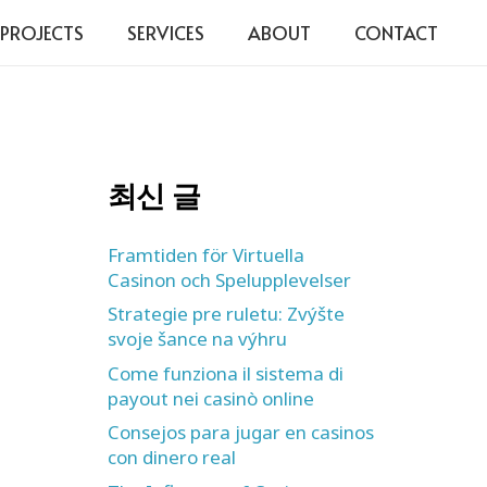
PROJECTS
SERVICES
ABOUT
CONTACT
최신 글
Framtiden för Virtuella
Casinon och Spelupplevelser
Strategie pre ruletu: Zvýšte
svoje šance na výhru
Come funziona il sistema di
payout nei casinò online
Consejos para jugar en casinos
con dinero real