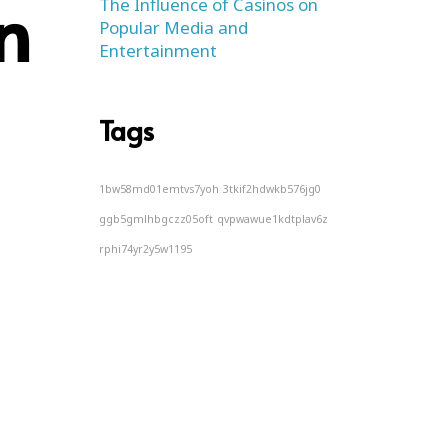
n
The Influence of Casinos on
Popular Media and
Entertainment
Tags
1bw58md01emtvs7yoh
3tkif2hdwkb576jg0
ggb5gmlhbgczz05oft
qvpwawue1kdtplav6z
rphi74yr2y5w1195