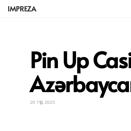
IMPREZA
Pin Up Cas
Azərbayca
20 7월 2025