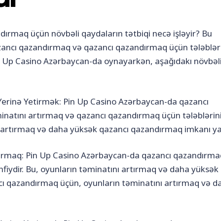
ırmaq üçün növbəli qaydaların tətbiqi necə işləyir? Bu
azancı qazandırmaq və qazancı qazandırmaq üçün tələblər
in Up Casino Azərbaycan-da oynayarkən, aşağıdakı növbəl
Yerinə Yetirmək: Pin Up Casino Azərbaycan-da qazancı
minatını artırmaq və qazancı qazandırmaq üçün tələblərin
ı artırmaq və daha yüksək qazancı qazandırmaq imkanı ya
ırmaq: Pin Up Casino Azərbaycan-da qazancı qazandırma
fiydir. Bu, oyunların təminatını artırmaq və daha yüksək
cı qazandırmaq üçün, oyunların təminatını artırmaq və d
.