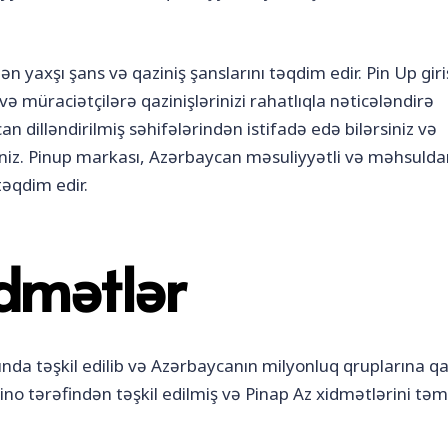
n yaxşı şans və qaziniş şanslarını təqdim edir. Pin Up giri
ə müraciətçilərə qazinişlərinizi rahatlıqla nəticələndirə
an dilləndirilmiş səhifələrindən istifadə edə bilərsiniz və
rsiniz. Pinup markası, Azərbaycan məsuliyyətli və məhsulda
təqdim edir.
dmətlər
nda təşkil edilib və Azərbaycanın milyonluq qruplarına qar
no tərəfindən təşkil edilmiş və Pinap Az xidmətlərini təm