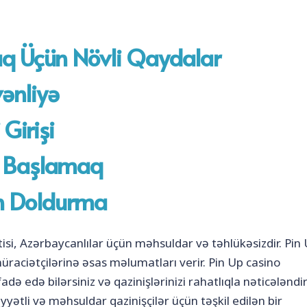
q Üçün Növli Qaydalar
vənliyə
Girişi
a Başlamaq
n Doldurma
isi, Azərbaycanlılar üçün məhsuldar və təhlükəsizdir. Pin
müraciətçilərinə əsas məlumatları verir. Pin Up casino
adə edə bilərsiniz və qazinişlərinizi rahatlıqla nəticələndi
yətli və məhsuldar qazinişçilər üçün təşkil edilən bir