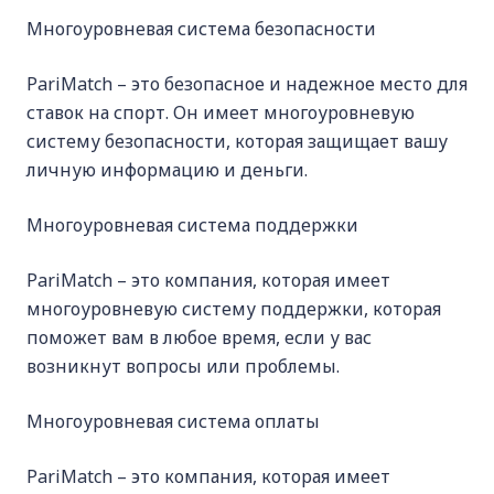
Многоуровневая система безопасности
PariMatch – это безопасное и надежное место для
ставок на спорт. Он имеет многоуровневую
систему безопасности, которая защищает вашу
личную информацию и деньги.
Многоуровневая система поддержки
PariMatch – это компания, которая имеет
многоуровневую систему поддержки, которая
поможет вам в любое время, если у вас
возникнут вопросы или проблемы.
Многоуровневая система оплаты
PariMatch – это компания, которая имеет