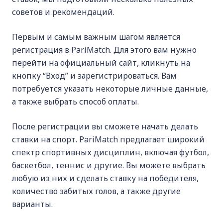
советов и рекомендаций.
Первым и самым важным шагом является
регистрация в PariMatch. Для этого вам нужно
перейти на официальный сайт, кликнуть на
кнопку “Вход” и зарегистрироваться. Вам
потребуется указать некоторые личные данные,
а также выбрать способ оплаты.
После регистрации вы сможете начать делать
ставки на спорт. PariMatch предлагает широкий
спектр спортивных дисциплин, включая футбол,
баскетбол, теннис и другие. Вы можете выбрать
любую из них и сделать ставку на победителя,
количество забитых голов, а также другие
варианты.