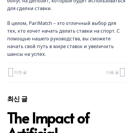
бонус на депозит, который будет использоваться
для сделки ставки.
В целом, PariMatch – это отличный выбор для
тех, кто хочет начать делать ставки на спорт. С
помощью нашего руководства, вы сможете
начать свой путь в мире ставок и увеличить
шансы на успех.
이전 글
다음 글
최신 글
The Impact of
Artificial