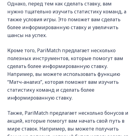
Однако, перед тем как сделать ставку, вам
нужно тщательно изучить статистику команд, а
также условия игры. Это поможет вам сделать
более информированную ставку и увеличить
шансы на успех.
Кроме того, PariMatch предлагает несколько
полезных инструментов, которые помогут вам
сделать более информированную ставку.
Например, вы можете использовать функцию
“Матч-анализ”, которая поможет вам изучить
статистику команд и сделать более
информированную ставку.
Также, PariMatch предлагает несколько бонусов и
акций, которые помогут вам начать свой путь в
мире ставок. Например, вы можете получить