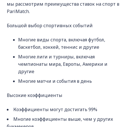
мы рассмотрим преимущества ставок на спорт в
PariMatch.
Большой выбор спортивных событий
Многие виды спорта, включая футбол,
баскетбол, хоккей, теннис и другие
Многие лиги и турниры, включая
чемпионаты мира, Европы, Америки и
другие
Многие матчи и события в день
Высокие коэффициенты
Коэффициенты могут достигать 99%
Многие коэффициенты выше, чем у других
букмекеров