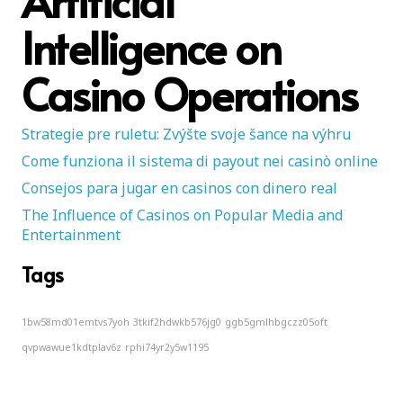
Intelligence on
Casino Operations
Strategie pre ruletu: Zvýšte svoje šance na výhru
Come funziona il sistema di payout nei casinò online
Consejos para jugar en casinos con dinero real
The Influence of Casinos on Popular Media and
Entertainment
Tags
1bw58md01emtvs7yoh
3tkif2hdwkb576jg0
ggb5gmlhbgczz05oft
qvpwawue1kdtplav6z
rphi74yr2y5w1195