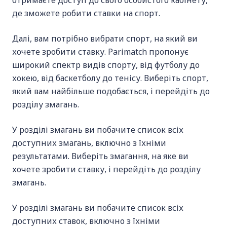
де зможете робити ставки на спорт.
Далі, вам потрібно вибрати спорт, на який ви
хочете зробити ставку. Parimatch пропонує
широкий спектр видів спорту, від футболу до
хокею, від баскетболу до тенісу. Виберіть спорт,
який вам найбільше подобається, і перейдіть до
розділу змагань.
У розділі змагань ви побачите список всіх
доступних змагань, включно з їхніми
результатами. Виберіть змагання, на яке ви
хочете зробити ставку, і перейдіть до розділу
змагань.
У розділі змагань ви побачите список всіх
доступних ставок, включно з їхніми