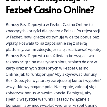
Fezbet Casino Online?
Bonusy Bez Depozytu w Fezbet Casino Online to
znaczących korzyści dla graczy z Polski. Po rejestracji
w Fezbet, nowi gracze otrzymują w darze bonus bez
wpłaty. Pozwala to na zapoznanie się z ofertą
platformy, zanim zdecydujesz się zrealizować wpłatę.
Bonusy Bez Depozytu umożliwiają bezwygasowo
rozpocząć grę na maszynach slots, stołach do gry w
karty oraz innych dostępnych w Fezbet Casino
Online. Jak to funkcjonuje? Aby aktywować Bonusy
Bez Depozytu, wystarczy zarejestruj konto i wypełnić
wszystkie wymagane pola. Następnie, zaloguj się i
zobaczysz bonus w swoim koncie. Pamiętaj, aby
spełnić wszystkie warunki i zasady związane z
bonusem, aby móc wycofać wygrane. Fezbet Casino