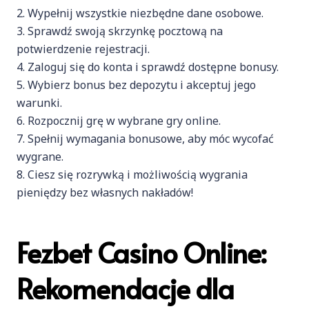
2. Wypełnij wszystkie niezbędne dane osobowe.
3. Sprawdź swoją skrzynkę pocztową na
potwierdzenie rejestracji.
4. Zaloguj się do konta i sprawdź dostępne bonusy.
5. Wybierz bonus bez depozytu i akceptuj jego
warunki.
6. Rozpocznij grę w wybrane gry online.
7. Spełnij wymagania bonusowe, aby móc wycofać
wygrane.
8. Ciesz się rozrywką i możliwością wygrania
pieniędzy bez własnych nakładów!
Fezbet Casino Online:
Rekomendacje dla