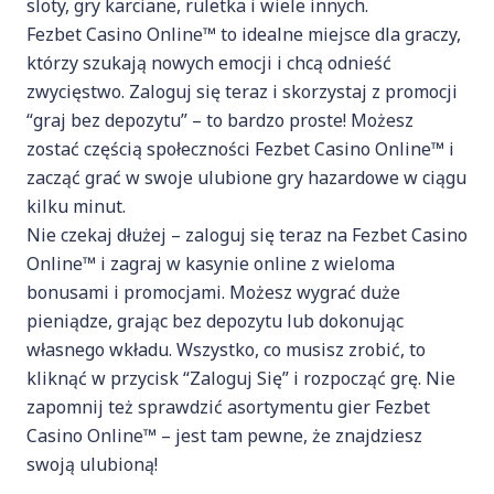
sloty, gry karciane, ruletka i wiele innych.
Fezbet Casino Online™ to idealne miejsce dla graczy,
którzy szukają nowych emocji i chcą odnieść
zwycięstwo. Zaloguj się teraz i skorzystaj z promocji
“graj bez depozytu” – to bardzo proste! Możesz
zostać częścią społeczności Fezbet Casino Online™ i
zacząć grać w swoje ulubione gry hazardowe w ciągu
kilku minut.
Nie czekaj dłużej – zaloguj się teraz na Fezbet Casino
Online™ i zagraj w kasynie online z wieloma
bonusami i promocjami. Możesz wygrać duże
pieniądze, grając bez depozytu lub dokonując
własnego wkładu. Wszystko, co musisz zrobić, to
kliknąć w przycisk “Zaloguj Się” i rozpocząć grę. Nie
zapomnij też sprawdzić asortymentu gier Fezbet
Casino Online™ – jest tam pewne, że znajdziesz
swoją ulubioną!