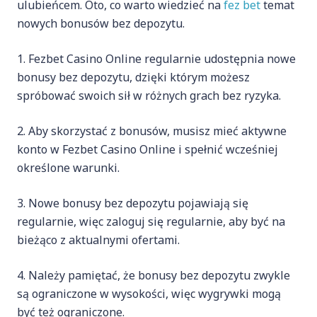
ulubieńcem. Oto, co warto wiedzieć na
fez bet
temat
nowych bonusów bez depozytu.
1. Fezbet Casino Online regularnie udostępnia nowe
bonusy bez depozytu, dzięki którym możesz
spróbować swoich sił w różnych grach bez ryzyka.
2. Aby skorzystać z bonusów, musisz mieć aktywne
konto w Fezbet Casino Online i spełnić wcześniej
określone warunki.
3. Nowe bonusy bez depozytu pojawiają się
regularnie, więc zaloguj się regularnie, aby być na
bieżąco z aktualnymi ofertami.
4. Należy pamiętać, że bonusy bez depozytu zwykle
są ograniczone w wysokości, więc wygrywki mogą
być też ograniczone.