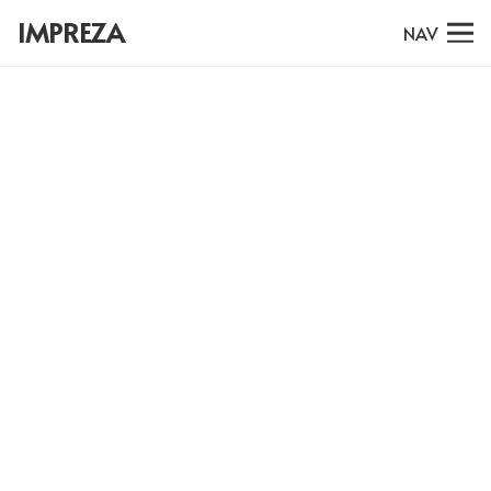
IMPREZA
NAV