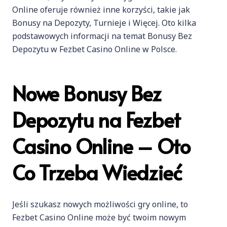
Online oferuje również inne korzyści, takie jak
Bonusy na Depozyty, Turnieje i Więcej. Oto kilka
podstawowych informacji na temat Bonusy Bez
Depozytu w Fezbet Casino Online w Polsce.
Nowe Bonusy Bez
Depozytu na Fezbet
Casino Online – Oto
Co Trzeba Wiedzieć
Jeśli szukasz nowych możliwości gry online, to
Fezbet Casino Online może być twoim nowym