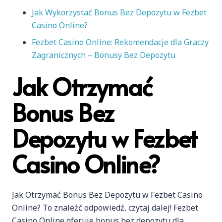
Jak Wykorzystać Bonus Bez Depozytu w Fezbet
Casino Online?
Fezbet Casino Online: Rekomendacje dla Graczy
Zagranicznych – Bonusy Bez Depozytu
Jak Otrzymać
Bonus Bez
Depozytu w Fezbet
Casino Online?
Jak Otrzymać Bonus Bez Depozytu w Fezbet Casino
Online? To znaleźć odpowiedź, czytaj dalej! Fezbet
Casino Online oferuje bonus bez depozytu dla