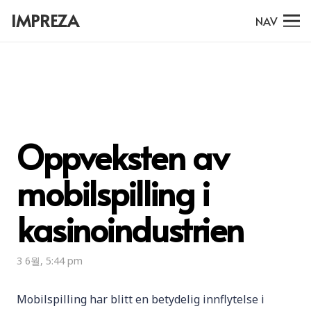
IMPREZA
NAV
Oppveksten av
mobilspilling i
kasinoindustrien
3 6월, 5:44 pm
Mobilspilling har blitt en betydelig innflytelse i