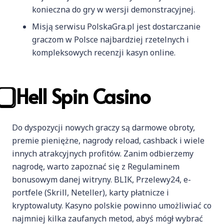
konieczna do gry w wersji demonstracyjnej.
Misją serwisu PolskaGra.pl jest dostarczanie
graczom w Polsce najbardziej rzetelnych i
kompleksowych recenzji kasyn online.
⃣ Hell Spin Casino
Do dyspozycji nowych graczy są darmowe obroty,
premie pieniężne, nagrody reload, cashback i wiele
innych atrakcyjnych profitów. Zanim odbierzemy
nagrodę, warto zapoznać się z Regulaminem
bonusowym danej witryny. BLIK, Przelewy24, e-
portfele (Skrill, Neteller), karty płatnicze i
kryptowaluty. Kasyno polskie powinno umożliwiać co
najmniej kilka zaufanych metod, abyś mógł wybrać