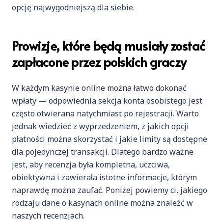
opcję najwygodniejszą dla siebie.
Prowizje, które będą musiały zostać
zapłacone przez polskich graczy
W każdym kasynie online można łatwo dokonać
wpłaty — odpowiednia sekcja konta osobistego jest
często otwierana natychmiast po rejestracji. Warto
jednak wiedzieć z wyprzedzeniem, z jakich opcji
płatności można skorzystać i jakie limity są dostępne
dla pojedynczej transakcji. Dlatego bardzo ważne
jest, aby recenzja była kompletna, uczciwa,
obiektywna i zawierała istotne informacje, którym
naprawdę można zaufać. Poniżej powiemy ci, jakiego
rodzaju dane o kasynach online można znaleźć w
naszych recenzjach.