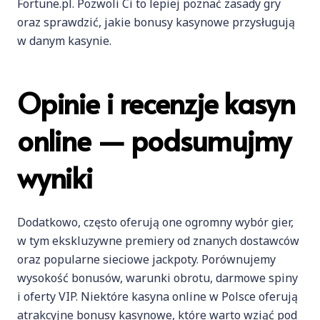
Fortune.pl. Pozwoli Ci to lepiej poznać zasady gry
oraz sprawdzić, jakie bonusy kasynowe przysługują
w danym kasynie.
Opinie i recenzje kasyn
online — podsumujmy
wyniki
Dodatkowo, często oferują one ogromny wybór gier,
w tym ekskluzywne premiery od znanych dostawców
oraz popularne sieciowe jackpoty. Porównujemy
wysokość bonusów, warunki obrotu, darmowe spiny
i oferty VIP. Niektóre kasyna online w Polsce oferują
atrakcyjne bonusy kasynowe, które warto wziąć pod