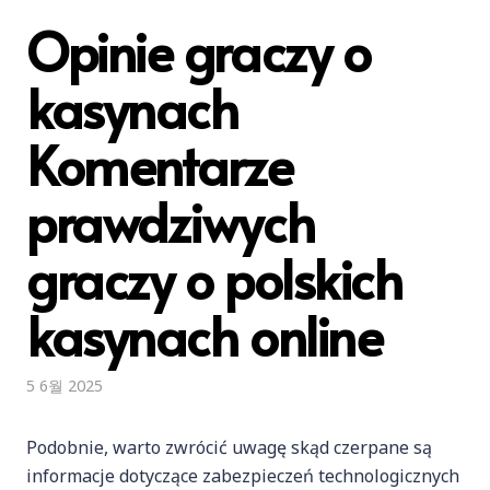
Opinie graczy o
kasynach ️️
Komentarze
prawdziwych
graczy o polskich
kasynach online
5 6월 2025
Podobnie, warto zwrócić uwagę skąd czerpane są
informacje dotyczące zabezpieczeń technologicznych