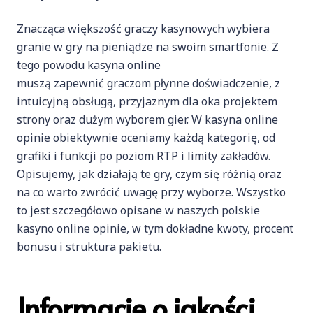
Znacząca większość graczy kasynowych wybiera
granie w gry na pieniądze na swoim smartfonie. Z
tego powodu kasyna online
muszą zapewnić graczom płynne doświadczenie, z
intuicyjną obsługą, przyjaznym dla oka projektem
strony oraz dużym wyborem gier. W kasyna online
opinie obiektywnie oceniamy każdą kategorię, od
grafiki i funkcji po poziom RTP i limity zakładów.
Opisujemy, jak działają te gry, czym się różnią oraz
na co warto zwrócić uwagę przy wyborze. Wszystko
to jest szczegółowo opisane w naszych polskie
kasyno online opinie, w tym dokładne kwoty, procent
bonusu i struktura pakietu.
Informacje o jakości