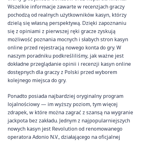
Wszelkie informacje zawarte w recenzjach graczy
pochodzą od realnych użytkowników kasyn, którzy
dzielą się własną perspektywą. Dzięki zapoznaniu
się z opiniami z pierwszej ręki gracze zyskują
możliwość poznania mocnych i słabych stron kasyn
online przed rejestracją nowego konta do gry. W
naszym poradniku podkreśliliśmy, jak ważne jest
dokładne przeglądanie opinii i recenzji kasyn online
dostępnych dla graczy z Polski przed wyborem
kolejnego miejsca do gry.
Ponadto posiada najbardziej oryginalny program
lojalnościowy — im wyższy poziom, tym więcej
zdrapek, w które można zagrać z szansą na wygranie
jackpota bez zakładu. Jednym z najpopularniejszych
nowych kasyn jest Revolution od renomowanego
operatora Adonio N.V., działającego na oficjalnej