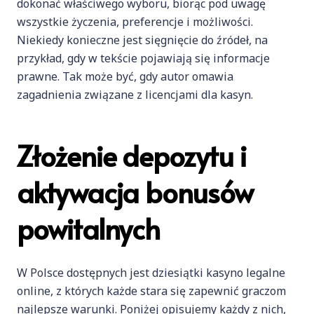
dokonać właściwego wyboru, biorąc pod uwagę
wszystkie życzenia, preferencje i możliwości.
Niekiedy konieczne jest sięgnięcie do źródeł, na
przykład, gdy w tekście pojawiają się informacje
prawne. Tak może być, gdy autor omawia
zagadnienia związane z licencjami dla kasyn.
Złożenie depozytu i
aktywacja bonusów
powitalnych
W Polsce dostępnych jest dziesiątki kasyno legalne
online, z których każde stara się zapewnić graczom
najlepsze warunki. Poniżej opisujemy każdy z nich,