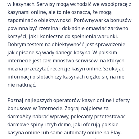
w kasynach. Serwisy mogą wchodzić we współpracę z
kasynami online, ale to nie oznacza, że mogą
zapominać o obiektywności. Porównywarka bonusów
powinna być rzetelna i dokładnie omawiać zarówno
korzyści, jak i konieczne do spełnienia warunki.
Dobrym testem na obiektywność jest sprawdzenie
jak opisane są wady danego kasyna. W polskim
internecie jest całe mnóstwo serwisów, na których
można przeczytać recenzje kasyn online. Szukając
informacji o slotach czy kasynach ciężko się na nie
nie natknąć.
Poznaj najlepszych operatorów kasyn online i oferty
bonusowe w Internecie. Zagraj najpierw za
darmoAby nabrać wprawy, polecamy przetestować
darmowe spiny i tryb demo, jaki oferują polskie
kasyna online lub same automaty online na Play-