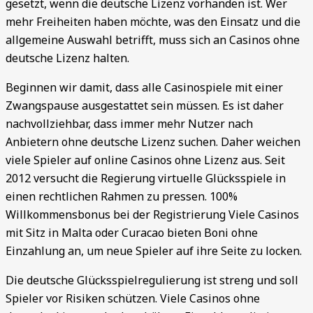
gesetzt, wenn die deutsche Lizenz vorhanden ist. Wer
mehr Freiheiten haben möchte, was den Einsatz und die
allgemeine Auswahl betrifft, muss sich an Casinos ohne
deutsche Lizenz halten.
Beginnen wir damit, dass alle Casinospiele mit einer
Zwangspause ausgestattet sein müssen. Es ist daher
nachvollziehbar, dass immer mehr Nutzer nach
Anbietern ohne deutsche Lizenz suchen. Daher weichen
viele Spieler auf online Casinos ohne Lizenz aus. Seit
2012 versucht die Regierung virtuelle Glücksspiele in
einen rechtlichen Rahmen zu pressen. 100%
Willkommensbonus bei der Registrierung Viele Casinos
mit Sitz in Malta oder Curacao bieten Boni ohne
Einzahlung an, um neue Spieler auf ihre Seite zu locken.
Die deutsche Glücksspielregulierung ist streng und soll
Spieler vor Risiken schützen. Viele Casinos ohne