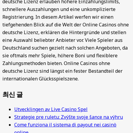
deutsche Lizenz erlauben höhere Einzahlungslimits,
schnellere Auszahlungen und eine unkomplizierte
Registrierung. In diesem Artikel werfen wir einen
tiefgehenden Blick auf die Welt der Online Casinos ohne
deutsche Lizenz, erklären die Hintergründe und stellen
eine Auswahl beliebter Anbieter vor. Viele Spieler aus
Deutschland suchen gezielt nach solchen Angeboten, da
sie oftmals mehr Spiele, höhere Boni und flexiblere
Zahlungsmethoden bieten. Online Casinos ohne
deutsche Lizenz sind längst ein fester Bestandteil der
internationalen Glücksspielszene.
최신 글
Utvecklingen av Live Casino Spel
Strategie pre ruletu: Zvýšte svoje šance na výhru
Come funziona il sistema di payout nei casinò
online