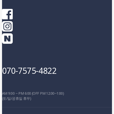
070-7575-4822
AM 9:00 ~ PM 6:00 (OFF PM 12:00~1:00)
(토/일/공휴일 휴무)