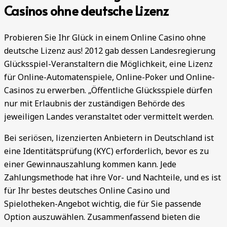
Casinos ohne deutsche Lizenz
Probieren Sie Ihr Glück in einem Online Casino ohne
deutsche Lizenz aus! 2012 gab dessen Landesregierung
Glücksspiel-Veranstaltern die Möglichkeit, eine Lizenz
für Online-Automatenspiele, Online-Poker und Online-
Casinos zu erwerben. „Öffentliche Glücksspiele dürfen
nur mit Erlaubnis der zuständigen Behörde des
jeweiligen Landes veranstaltet oder vermittelt werden.
Bei seriösen, lizenzierten Anbietern in Deutschland ist
eine Identitätsprüfung (KYC) erforderlich, bevor es zu
einer Gewinnauszahlung kommen kann. Jede
Zahlungsmethode hat ihre Vor- und Nachteile, und es ist
für Ihr bestes deutsches Online Casino und
Spielotheken-Angebot wichtig, die für Sie passende
Option auszuwählen. Zusammenfassend bieten die