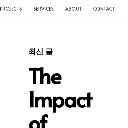
PROJECTS
SERVICES
ABOUT
CONTACT
최신 글
The
Impact
of