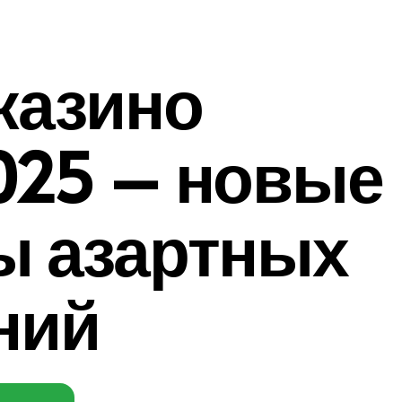
казино
025 – новые
ы азартных
ний