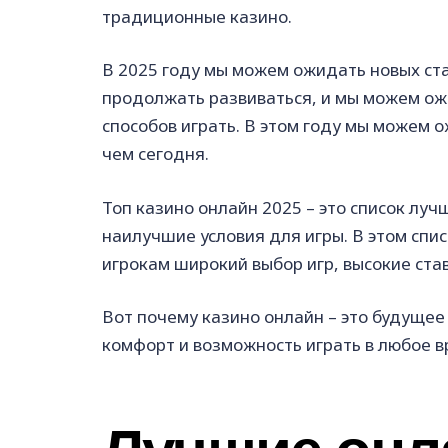
традиционные казино.
В 2025 году мы можем ожидать новых ст
продолжать развиваться, и мы можем ожи
способов играть. В этом году мы можем 
чем сегодня.
Топ казино онлайн 2025 – это список лу
наилучшие условия для игры. В этом спи
игрокам широкий выбор игр, высокие став
Вот почему казино онлайн – это будущее
комфорт и возможность играть в любое в