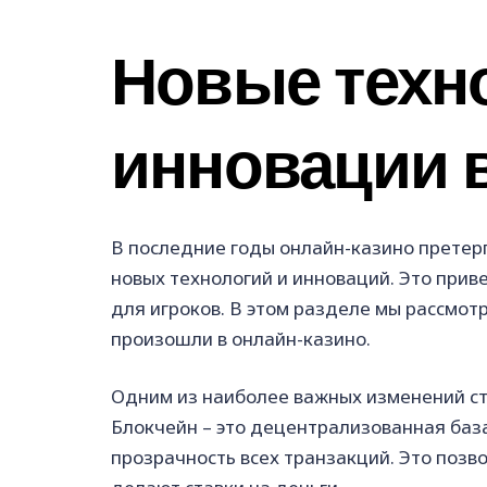
Новые техн
инновации 
В последние годы онлайн-казино претер
новых технологий и инноваций. Это прив
для игроков. В этом разделе мы рассмо
произошли в онлайн-казино.
Одним из наиболее важных изменений ста
Блокчейн – это децентрализованная база
прозрачность всех транзакций. Это позво