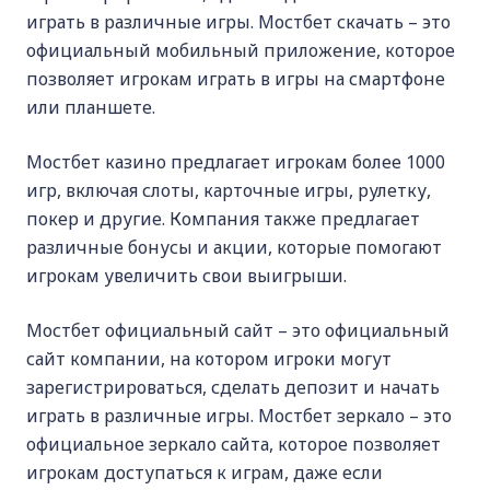
играть в различные игры. Мостбет скачать – это
официальный мобильный приложение, которое
позволяет игрокам играть в игры на смартфоне
или планшете.
Мостбет казино предлагает игрокам более 1000
игр, включая слоты, карточные игры, рулетку,
покер и другие. Компания также предлагает
различные бонусы и акции, которые помогают
игрокам увеличить свои выигрыши.
Мостбет официальный сайт – это официальный
сайт компании, на котором игроки могут
зарегистрироваться, сделать депозит и начать
играть в различные игры. Мостбет зеркало – это
официальное зеркало сайта, которое позволяет
игрокам доступаться к играм, даже если