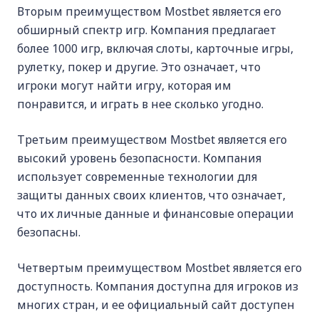
Вторым преимуществом Mostbet является его
обширный спектр игр. Компания предлагает
более 1000 игр, включая слоты, карточные игры,
рулетку, покер и другие. Это означает, что
игроки могут найти игру, которая им
понравится, и играть в нее сколько угодно.
Третьим преимуществом Mostbet является его
высокий уровень безопасности. Компания
использует современные технологии для
защиты данных своих клиентов, что означает,
что их личные данные и финансовые операции
безопасны.
Четвертым преимуществом Mostbet является его
доступность. Компания доступна для игроков из
многих стран, и ее официальный сайт доступен