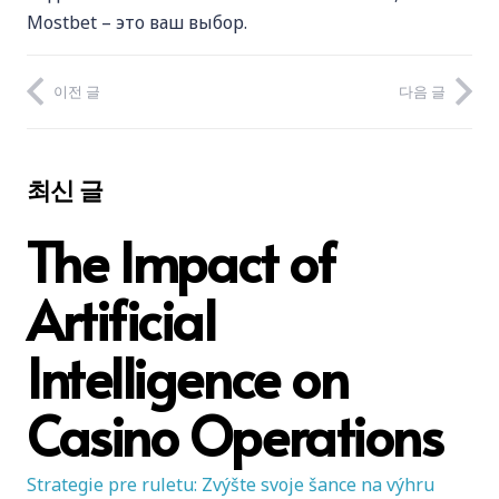
Mostbet – это ваш выбор.
이전 글
다음 글
최신 글
The Impact of
Artificial
Intelligence on
Casino Operations
Strategie pre ruletu: Zvýšte svoje šance na výhru