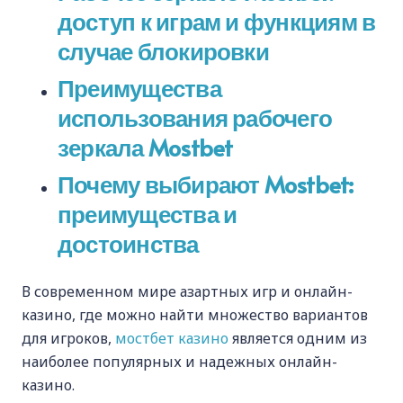
доступ к играм и функциям в
случае блокировки
Преимущества
использования рабочего
зеркала Mostbet
Почему выбирают Mostbet:
преимущества и
достоинства
В современном мире азартных игр и онлайн-
казино, где можно найти множество вариантов
для игроков,
мостбет казино
является одним из
наиболее популярных и надежных онлайн-
казино.