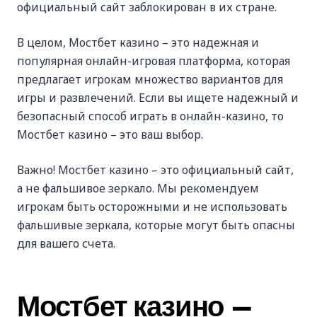
официальный сайт заблокирован в их стране.
В целом, Мостбет казино – это надежная и
популярная онлайн-игровая платформа, которая
предлагает игрокам множество вариантов для
игры и развлечений. Если вы ищете надежный и
безопасный способ играть в онлайн-казино, то
Мостбет казино – это ваш выбор.
Важно! Мостбет казино – это официальный сайт,
а не фальшивое зеркало. Мы рекомендуем
игрокам быть осторожными и не использовать
фальшивые зеркала, которые могут быть опасны
для вашего счета.
Мостбет казино –