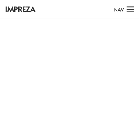
IMPREZA
NAV