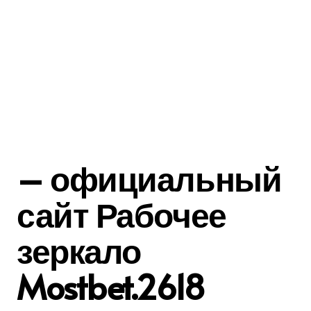
– официальный
сайт Рабочее
зеркало
Mostbet.2618