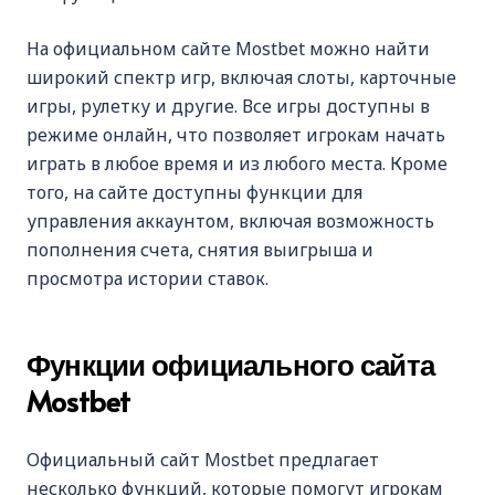
На официальном сайте Mostbet можно найти
широкий спектр игр, включая слоты, карточные
игры, рулетку и другие. Все игры доступны в
режиме онлайн, что позволяет игрокам начать
играть в любое время и из любого места. Кроме
того, на сайте доступны функции для
управления аккаунтом, включая возможность
пополнения счета, снятия выигрыша и
просмотра истории ставок.
Функции официального сайта
Mostbet
Официальный сайт Mostbet предлагает
несколько функций, которые помогут игрокам