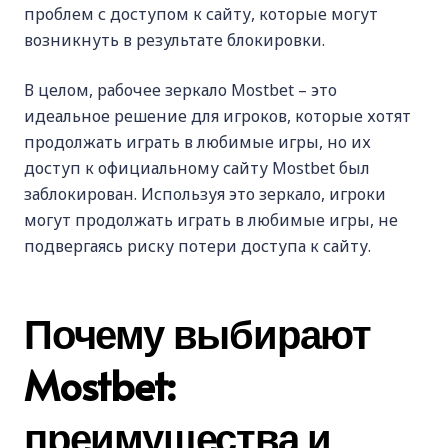
проблем с доступом к сайту, которые могут
возникнуть в результате блокировки.
В целом, рабочее зеркало Mostbet – это
идеальное решение для игроков, которые хотят
продолжать играть в любимые игры, но их
доступ к официальному сайту Mostbet был
заблокирован. Используя это зеркало, игроки
могут продолжать играть в любимые игры, не
подвергаясь риску потери доступа к сайту.
Почему выбирают
Mostbet:
преимущества и