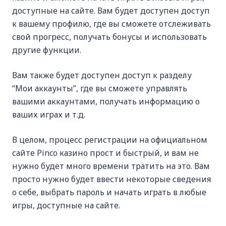
доступные на сайте. Вам будет доступен доступ
к вашему профилю, где вы сможете отслеживать
свой прогресс, получать бонусы и использовать
другие функции.
Вам также будет доступен доступ к разделу
“Мои аккаунты”, где вы сможете управлять
вашими аккаунтами, получать информацию о
ваших играх и т.д.
В целом, процесс регистрации на официальном
сайте Pinco казино прост и быстрый, и вам не
нужно будет много времени тратить на это. Вам
просто нужно будет ввести некоторые сведения
о себе, выбрать пароль и начать играть в любые
игры, доступные на сайте.