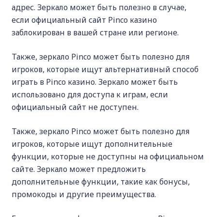
адрес. Зеркало может быть полезно в случае,
если официальный сайт Pinco казино
заблокирован в вашей стране или регионе.
Также, зеркало Pinco может быть полезно для
игроков, которые ищут альтернативный способ
играть в Pinco казино. Зеркало может быть
использовано для доступа к играм, если
официальный сайт не доступен.
Также, зеркало Pinco может быть полезно для
игроков, которые ищут дополнительные
функции, которые не доступны на официальном
сайте. Зеркало может предложить
дополнительные функции, такие как бонусы,
промокоды и другие преимущества.