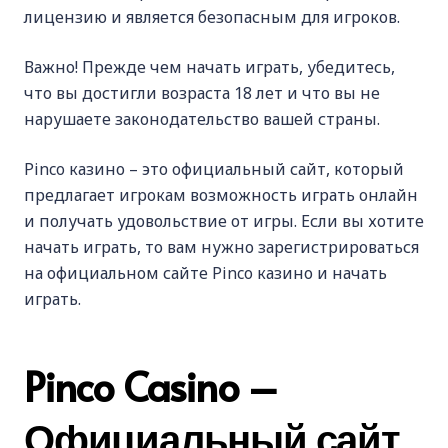
лицензию и является безопасным для игроков.
Важно! Прежде чем начать играть, убедитесь,
что вы достигли возраста 18 лет и что вы не
нарушаете законодательство вашей страны.
Pinco казино – это официальный сайт, который
предлагает игрокам возможность играть онлайн
и получать удовольствие от игры. Если вы хотите
начать играть, то вам нужно зарегистрироваться
на официальном сайте Pinco казино и начать
играть.
Pinco Casino –
Официальный сайт