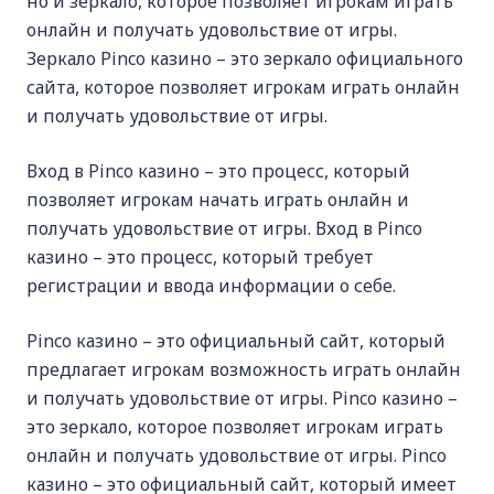
но и зеркало, которое позволяет игрокам играть
онлайн и получать удовольствие от игры.
Зеркало Pinco казино – это зеркало официального
сайта, которое позволяет игрокам играть онлайн
и получать удовольствие от игры.
Вход в Pinco казино – это процесс, который
позволяет игрокам начать играть онлайн и
получать удовольствие от игры. Вход в Pinco
казино – это процесс, который требует
регистрации и ввода информации о себе.
Pinco казино – это официальный сайт, который
предлагает игрокам возможность играть онлайн
и получать удовольствие от игры. Pinco казино –
это зеркало, которое позволяет игрокам играть
онлайн и получать удовольствие от игры. Pinco
казино – это официальный сайт, который имеет