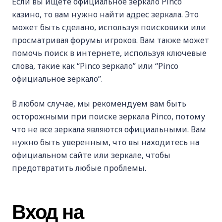
Если вы ищете официальное зеркало Pinco
казино, то вам нужно найти адрес зеркала. Это
может быть сделано, используя поисковики или
просматривая форумы игроков. Вам также может
помочь поиск в интернете, используя ключевые
слова, такие как “Pinco зеркало” или “Pinco
официальное зеркало”.
В любом случае, мы рекомендуем вам быть
осторожными при поиске зеркала Pinco, потому
что не все зеркала являются официальными. Вам
нужно быть уверенным, что вы находитесь на
официальном сайте или зеркале, чтобы
предотвратить любые проблемы.
Вход на