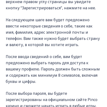
верхнем правом углу страницы вы увидите
кнопку “Зарегистрироваться”, нажмите на нее.
На следующем шаге вам будет предложено
ввести некоторые сведения о себе, такие как
имя, фамилия, адрес электронной почты и
телефон. Вам также нужно будет выбрать страну
и валюту, в которой вы хотите играть.
После ввода сведений о себе, вам будет
предложено выбрать пароль для доступа к
вашему профилю. Пароль должен быть сложным
и содержать как минимум 8 символов, включая
буквы и цифры.
После выбора пароля, вы будете
зарегистрированы на официальном сайте Pinco
казино и сможете начать играть в любые игры,