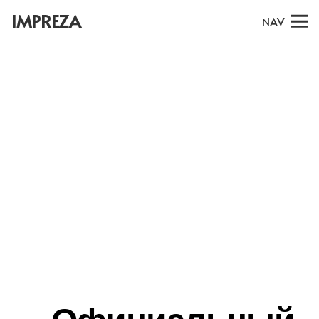
IMPREZA
NAV
– Официальный