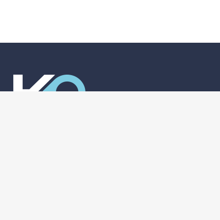
켈프레드광학 한국사
무소