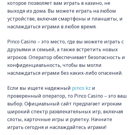
которое позволяет вам играть в казино, не
выходя из дома. Вы можете играть на любом
устройстве, включая смартфоны и планшеты, и
наслаждаться играми в любое время.
Pinco Casino – это место, где вы можете играть с
друзьями и семьей, а также встретить новых
игроков. Оператор обеспечивает безопасность и
конфиденциальность, чтобы вы могли
наслаждаться играми без каких-либо опасений.
Если вы ищете надежный
pinco kz
и
проверенный оператор, то Pinco Casino – это ваш
выбор. Официальный сайт предлагает игрокам
широкий спектр развлекательных игр, включая
слоты, карточные игры и рулетку. Начните
играть сегодня и наслаждайтесь играми!