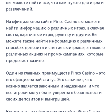
вы можете найти все, что вам нужно для игры и
развлечений.
На официальном сайте Pinco Casino вы можете
найти информацию о различных играх, включая
слоты, карточные игры, рулетку и другие. Вы
можете также найти информацию о различных
способах депозита и снятия выигрыша, а также о
различных акциях и промо-кампаниях, которые
предлагает казино.
Один из главных преимуществ Pinco Casino – это
его официальный статус. Это означает, что
казино является законным и надежным, и что
все игроки могут быть уверены в безопасности
своих депозитов и выигрышей.
Кроме того, на официальном сайте Pinco Casino