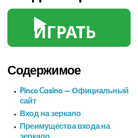
▶️
ИГРАТЬ
Содержимое
Pinco Casino – Официальный
сайт
Вход на зеркало
Преимущества входа на
зеркало