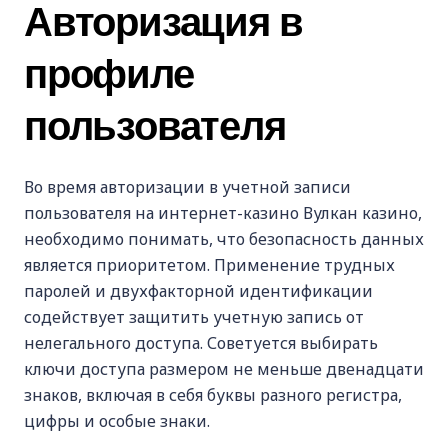
Авторизация в
профиле
пользователя
Во время авторизации в учетной записи
пользователя на интернет-казино Вулкан казино,
необходимо понимать, что безопасность данных
является приоритетом. Применение трудных
паролей и двухфакторной идентификации
содействует защитить учетную запись от
нелегального доступа. Советуется выбирать
ключи доступа размером не меньше двенадцати
знаков, включая в себя буквы разного регистра,
цифры и особые знаки.