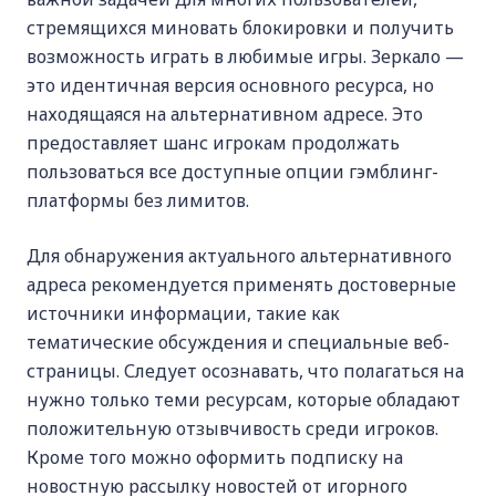
стремящихся миновать блокировки и получить
возможность играть в любимые игры. Зеркало —
это идентичная версия основного ресурса, но
находящаяся на альтернативном адресе. Это
предоставляет шанс игрокам продолжать
пользоваться все доступные опции гэмблинг-
платформы без лимитов.
Для обнаружения актуального альтернативного
адреса рекомендуется применять достоверные
источники информации, такие как
тематические обсуждения и специальные веб-
страницы. Следует осознавать, что полагаться на
нужно только теми ресурсам, которые обладают
положительную отзывчивость среди игроков.
Кроме того можно оформить подписку на
новостную рассылку новостей от игорного