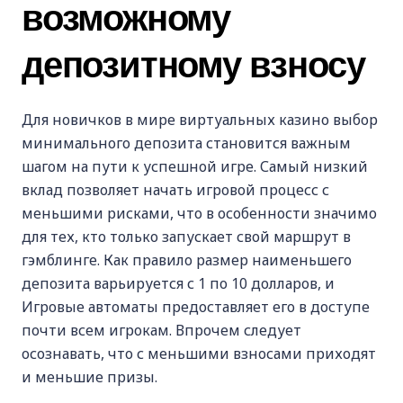
возможному
депозитному взносу
Для новичков в мире виртуальных казино выбор
минимального депозита становится важным
шагом на пути к успешной игре. Самый низкий
вклад позволяет начать игровой процесс с
меньшими рисками, что в особенности значимо
для тех, кто только запускает свой маршрут в
гэмблинге. Как правило размер наименьшего
депозита варьируется с 1 по 10 долларов, и
Игровые автоматы предоставляет его в доступе
почти всем игрокам. Впрочем следует
осознавать, что с меньшими взносами приходят
и меньшие призы.