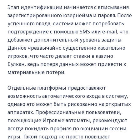
Этап идентификации начинается с вписывания
зарегистрированного юзернейма и пароля. После
успешного ввода, система может потребовать
подтверждение с помощью SMS или e-mail, что
добавляет дополнительный уровень защиты.
Данное чрезвычайно существенно касательно
игроков, что часто делает ставки в казино
Вулкан, ведь потеря данных может привести к
материальные потери.
Отдельные платформы предоставляют
возможность автоматического входа в систему,
однако это может быть рискованно на открытых
аппаратах. Профессиональные пользователи,
посещающие Игровые автоматы, рекомендуют
всегда покидать профиля по окончании сессии
игры. Такой подход не просто повышает