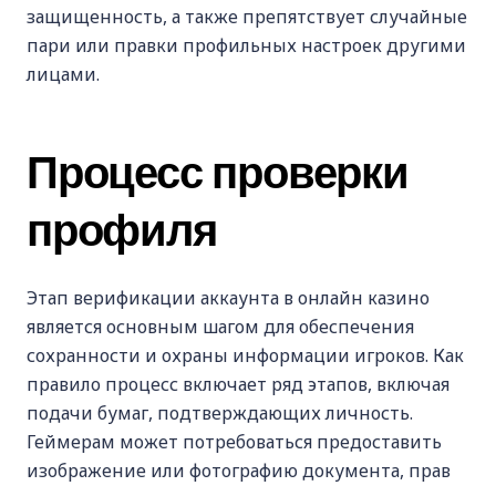
защищенность, а также препятствует случайные
пари или правки профильных настроек другими
лицами.
Процесс проверки
профиля
Этап верификации аккаунта в онлайн казино
является основным шагом для обеспечения
сохранности и охраны информации игроков. Как
правило процесс включает ряд этапов, включая
подачи бумаг, подтверждающих личность.
Геймерам может потребоваться предоставить
изображение или фотографию документа, прав