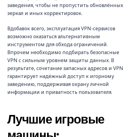
заведения, чтобы не пропустить обновлённых
зеркал и иных корректировок.
Вдобавок всего, эксплуатация VPN-сервисов
возможно оказаться альтернативным
инструментом для обхода ограничений.
Впрочем необходимо подбирать безопасные
VPN с сильным уровнем защиты данных. В
результате, сочетание запасных адресов и VPN
гарантирует надёжный доступ к игорному
заведению, поддерживая охрану личной
информации и приватность пользователя.
Лучшие игровые
машины: