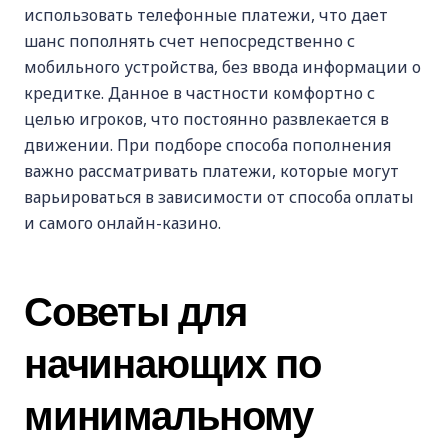
использовать телефонные платежи, что дает
шанс пополнять счет непосредственно с
мобильного устройства, без ввода информации о
кредитке. Данное в частности комфортно с
целью игроков, что постоянно развлекается в
движении. При подборе способа пополнения
важно рассматривать платежи, которые могут
варьироваться в зависимости от способа оплаты
и самого онлайн-казино.
Советы для
начинающих по
минимальному