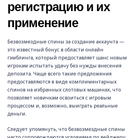
регистрацию и их
применение
Безвозмездные спины за создание аккаунта —
это известный бонус в области онлайн
гэмблинга, который предоставляет шанс новым
игрокам испытать удачу без нужды внесения
депозита. Чаще всего такие предложения
предоставляются в виде комплиментарных
спинов на избранных слотовых машинах, что
позволяет новичкам освоиться с игровым
процессом и, возможно, выиграть реальные
деньги.
Следует упомянуть, что безвозмездные спины
часто сопровождаются условиями по вейджеру.