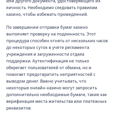
или другого документа, удостоверяющего их
личность. Необходимо следовать правилам
казино, чтобы избежать промедлений.
По завершении отправки бумаг казино
выполняет проверку на подлинность. Этот
процедура способен отнять от нескольких часов
до некоторых суток в учёте регламента
учреждения и загруженности отдела
поддержки. Аутентификация не только
оберегает пользователей от обмана, но и
помогает предотвратить неприятностей с
выводом денег. Важно учитывать, что
некоторые онлайн-казино могут запросить
дополнительно необходимые бумаги, такие как
верификация места жительства или платёжных
реквизитов.