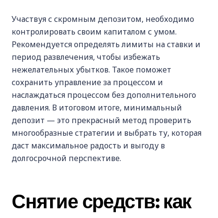
Участвуя с скромным депозитом, необходимо
контролировать своим капиталом с умом.
Рекомендуется определять лимиты на ставки и
период развлечения, чтобы избежать
нежелательных убытков. Такое поможет
сохранить управление за процессом и
наслаждаться процессом без дополнительного
давления. В итоговом итоге, минимальный
депозит — это прекрасный метод проверить
многообразные стратегии и выбрать ту, которая
даст максимальное радость и выгоду в
долгосрочной перспективе.
Снятие средств: как