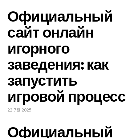
Официальный
сайт онлайн
игорного
заведения: как
запустить
игровой процесс
22 7월 2025
Официальный