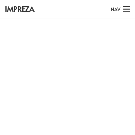
IMPREZA
NAV