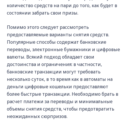
количество средств на пари до того, как будет в
состоянии забрать свои призы.
Помимо этого следует рассмотреть
предоставляемые варианты снятия средств.
Популярные способы содержат банковские
переводы, электронные бумажники и цифровые
валюты. Всякий подход обладает свои
достоинства и ограничения: в частности,
банковские транзакции могут требовать
несколько суток, в то время как в автоматы на
деньги цифровые кошельки предоставляют
более быстрые транзакции. Необходимо брать в
расчет платежи за переводы и минимальные
объемы снятия средств, чтобы предотвратить
неожиданных сюрпризов.