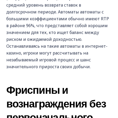
средний уровень возврата ставок в
долгосрочном периоде. Автоматы автоматы с
большими коэффициентами обычно имеют RTP
в районе 96%, что представляет собой хорошим
значением для тех, кто ищет баланс между
риском и ожидаемой доходностью.
Останавливаясь на такие автоматы в интернет-
казино, игроки могут рассчитывать на
незабываемый игровой процесс и шанс
значительного прироста своих добычи.
Фриспины и
вознаграждения без
первоначального