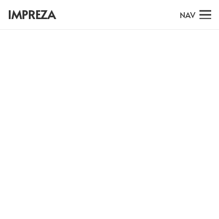
IMPREZA
NAV