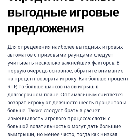
выгодные игровые
предложения
Для определения наиболее выгодных игровых
автоматов с призовыми раундами следует
учитывать несколько важнейших факторов. В
первую очередь основное, обратите внимание
на процент возврата игроку. Как больше процент
RTP, то больше шансов на выигрыш в
долгосрочном плане. Оптимальным считается
возврат игроку от девяносто шесть процентов и
больше. Также следует брать в расчет
изменчивость игрового процесса: слоты с
большой волатильностью могут дать большие
выигрыши, но менее часто, тогда как низкая