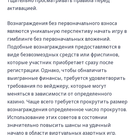
тщательно просматривать правила перед
активацией.
Вознаграждения без первоначального взноса
являются уникальную перспективу начать игру в
гэмблинге без первоначальных вложений.
Подобные вознаграждения предоставляются в
виде безвозмездных средств или фриспинов,
которые участник приобретает сразу после
регистрации. Однако, чтобы обналичить
выигранные финансы, требуется удовлетворить
требования по вейджеру, которые могут
меняться в зависимости от определенного
казино. Чаще всего требуется прокрутить размер
вознаграждения определенное число прокрутов.
Использование этих советов в состоянии
значительно повысить шансы на удачный
начало в области виртуальных азартных игр.