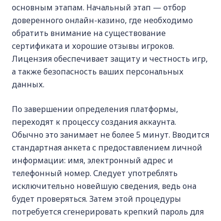
основным этапам. Начальный этап — отбор
доверенного онлайн-казино, где необходимо
обратить внимание на существование
сертификата и хорошие отзывы игроков.
Лицензия обеспечивает защиту и честность игр,
а также безопасность ваших персональных
данных.
По завершении определения платформы,
переходят к процессу создания аккаунта.
Обычно это занимает не более 5 минут. Вводится
стандартная анкета с предоставлением личной
информации: имя, электронный адрес и
телефонный номер. Следует употреблять
исключительно новейшую сведения, ведь она
будет проверяться. Затем этой процедуры
потребуется сгенерировать крепкий пароль для