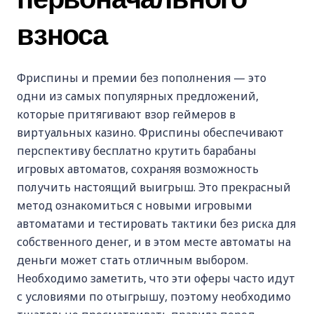
взноса
Фриспины и премии без пополнения — это
одни из самых популярных предложений,
которые притягивают взор геймеров в
виртуальных казино. Фриспины обеспечивают
перспективу бесплатно крутить барабаны
игровых автоматов, сохраняя возможность
получить настоящий выигрыш. Это прекрасный
метод ознакомиться с новыми игровыми
автоматами и тестировать тактики без риска для
собственного денег, и в этом месте автоматы на
деньги может стать отличным выбором.
Необходимо заметить, что эти оферы часто идут
с условиями по отыгрышу, поэтому необходимо