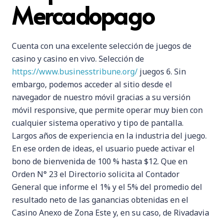
Mercadopago
Cuenta con una excelente selección de juegos de
casino y casino en vivo. Selección de
https://www.businesstribune.org/
juegos 6. Sin
embargo, podemos acceder al sitio desde el
navegador de nuestro móvil gracias a su versión
móvil responsive, que permite operar muy bien con
cualquier sistema operativo y tipo de pantalla.
Largos años de experiencia en la industria del juego.
En ese orden de ideas, el usuario puede activar el
bono de bienvenida de 100 % hasta $12. Que en
Orden N° 23 el Directorio solicita al Contador
General que informe el 1% y el 5% del promedio del
resultado neto de las ganancias obtenidas en el
Casino Anexo de Zona Este y, en su caso, de Rivadavia