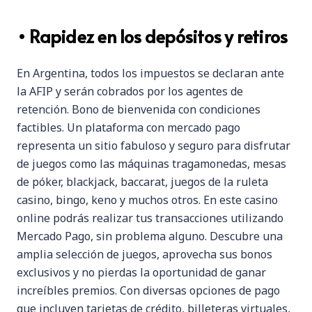
• Rapidez en los depósitos y retiros
En Argentina, todos los impuestos se declaran ante
la AFIP y serán cobrados por los agentes de
retención. Bono de bienvenida con condiciones
factibles. Un plataforma con mercado pago
representa un sitio fabuloso y seguro para disfrutar
de juegos como las máquinas tragamonedas, mesas
de póker, blackjack, baccarat, juegos de la ruleta
casino, bingo, keno y muchos otros. En este casino
online podrás realizar tus transacciones utilizando
Mercado Pago, sin problema alguno. Descubre una
amplia selección de juegos, aprovecha sus bonos
exclusivos y no pierdas la oportunidad de ganar
increíbles premios. Con diversas opciones de pago
que incluyen tarjetas de crédito, billeteras virtuales,