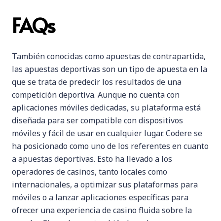
FAQs
También conocidas como apuestas de contrapartida,
las apuestas deportivas son un tipo de apuesta en la
que se trata de predecir los resultados de una
competición deportiva. Aunque no cuenta con
aplicaciones móviles dedicadas, su plataforma está
diseñada para ser compatible con dispositivos
móviles y fácil de usar en cualquier lugar. Codere se
ha posicionado como uno de los referentes en cuanto
a apuestas deportivas. Esto ha llevado a los
operadores de casinos, tanto locales como
internacionales, a optimizar sus plataformas para
móviles o a lanzar aplicaciones específicas para
ofrecer una experiencia de casino fluida sobre la