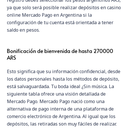
ya que solo será posible realizar depósitos en casino
online Mercado Pago en Argentina si la
configuración de tu cuenta está orientada a tener
saldo en pesos.
Bonificación de bienvenida de hasta 270000
ARS
Esto significa que su información confidencial, desde
los datos personales hasta los métodos de depósito,
está salvaguardada. Tu boda ideal ¿Sin música. La
siguiente tabla ofrece una visión detallada de
Mercado Pago. Mercado Pago nació como una
alternativa de pago interna de una plataforma de
comercio electrónico de Argentina. Al igual que los
depósitos, las retiradas son muy fáciles de realizar.