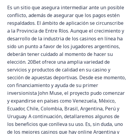
Es un sitio que asegura intermediar ante un posible
conflicto, además de asegurar que los pagos estén
respaldados. El ámbito de aplicación se circunscribe
a la Provincia de Entre Ríos. Aunque el crecimiento y
desarrollo de la industria de los casinos en línea ha
sido un punto a favor de los jugadores argentinos,
deberán tener cuidado al momento de hacer su
elección. 20Bet ofrece una amplia variedad de
servicios y productos de calidad en su casino y
sección de apuestas deportivas. Desde ese momento,
con financiamiento y ayuda de su primer
inversionista John Muse, el proyecto pudo comenzar
y expandirse en países como Venezuela, México,
Ecuador, Chile, Colombia, Brasil, Argentina, Perú y
Uruguay. A continuación, detallaremos algunos de
los beneficios que conlleva su uso. Es, sin duda, uno
de los mejores casinos que hay online Аrgentina y