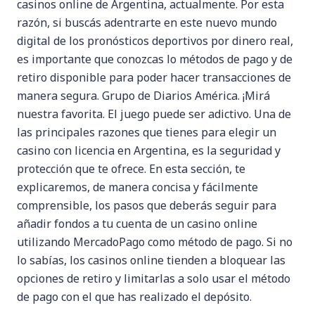
casinos online de Argentina, actualmente. Por esta
razón, si buscás adentrarte en este nuevo mundo
digital de los pronósticos deportivos por dinero real,
es importante que conozcas lo métodos de pago y de
retiro disponible para poder hacer transacciones de
manera segura. Grupo de Diarios América. ¡Mirá
nuestra favorita. El juego puede ser adictivo. Una de
las principales razones que tienes para elegir un
casino con licencia en Argentina, es la seguridad y
protección que te ofrece. En esta sección, te
explicaremos, de manera concisa y fácilmente
comprensible, los pasos que deberás seguir para
añadir fondos a tu cuenta de un casino online
utilizando MercadoPago como método de pago. Si no
lo sabías, los casinos online tienden a bloquear las
opciones de retiro y limitarlas a solo usar el método
de pago con el que has realizado el depósito.