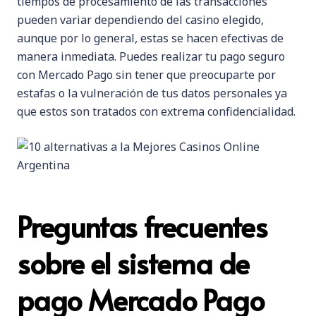
tiempos de procesamiento de las transacciones
pueden variar dependiendo del casino elegido,
aunque por lo general, estas se hacen efectivas de
manera inmediata. Puedes realizar tu pago seguro
con Mercado Pago sin tener que preocuparte por
estafas o la vulneración de tus datos personales ya
que estos son tratados con extrema confidencialidad.
Preguntas frecuentes
sobre el sistema de
pago Mercado Pago