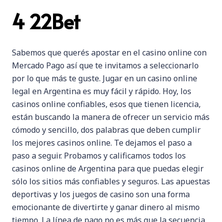
4 22Bet
Sabemos que querés apostar en el casino online con
Mercado Pago así que te invitamos a seleccionarlo
por lo que más te guste. Jugar en un casino online
legal en Argentina es muy fácil y rápido. Hoy, los
casinos online confiables, esos que tienen licencia,
están buscando la manera de ofrecer un servicio más
cómodo y sencillo, dos palabras que deben cumplir
los mejores casinos online. Te dejamos el paso a
paso a seguir. Probamos y calificamos todos los
casinos online de Argentina para que puedas elegir
sólo los sitios más confiables y seguros. Las apuestas
deportivas y los juegos de casino son una forma
emocionante de divertirte y ganar dinero al mismo
tiempo. La línea de pago no es más que la secuencia