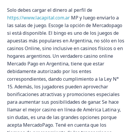
Solo debes cargar el dinero al perfil de
https://www.lacapital.com.ar
MP y luego enviarlo a
las salas de juego. Escoge la opción de Mercadopago
si está disponible. El bingo es uno de los juegos de
apuestas más populares en Argentina, no sólo en los
casinos Online, sino inclusive en casinos físicos o en
hogares argentinos. Un verdadero casino online
Mercado Pago en Argentina, tiene que estar
debidamente autorizado por los entes
correspondientes, dando cumplimiento a la Ley N°
15. Además, los jugadores pueden aprovechar
bonificaciones atractivas y promociones especiales
para aumentar sus posibilidades de ganar. Se hace
llamar el mejor casino en línea de América Latina y,
sin dudas, es una de las grandes opciones porque
acepta MercadoPago. Tené en cuenta que los