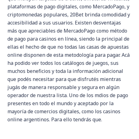
plataformas de pago digitales, como MercadoPago, y
criptomonedas populares, 20Bet brinda comodidad y
accesibilidad a sus usuarios. Existen desventajas
más que apreciables de MercadoPago como método
de pago para casinos en línea, siendo la principal de
ellas el hecho de que no todas las casas de apuestas
online disponen de esta metodología para pagar. Acá
ha podido ver todos los catálogos de juegos, sus
muchos beneficios y toda la información adicional
que podés necesitar para que disfrutés mientras
jugás de manera responsable y segura en algún
operador de nuestra lista. Uno de los mdios de pago
presentes en todo el mundo y aceptado por la
mayoría de comercios digitales, como los casinos
online argentinos. Para ello tendrás que.