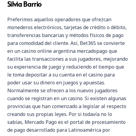
Silvia Barrio
Preferimos aquellos operadores que ofrezcan
monederos electrónicos, tarjetas de crédito o débito,
transferencias bancarias y métodos físicos de pago
para comodidad del cliente. Así, Bet365 se convierte
en un casino online argentina mercadopago que
facilita las transacciones a sus jugadores, mejorando
su experiencia de juego y reduciendo el tiempo que
le toma depositar a su cuenta en el casino para
poder usar su dinero en juegos y apuestas.
Normalmente se ofrecen a los nuevos jugadores
cuando se registran en un casino. Si existen algunas
provincias que han comenzado a legislar al respecto
creando sus propias leyes. Por si todavía no lo
sabías, Mercado Pago es el portal de procesamiento
de pago desarrollado para Latinoamérica por