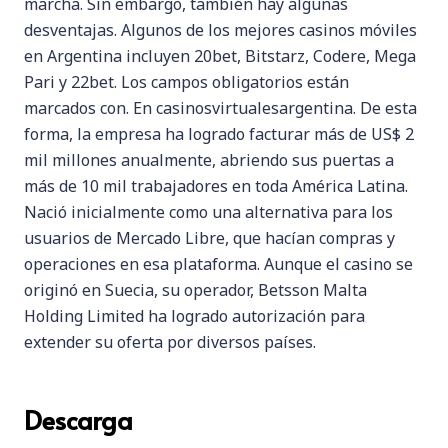
marcha. Sin embargo, también hay algunas
desventajas. Algunos de los mejores casinos móviles
en Argentina incluyen 20bet, Bitstarz, Codere, Mega
Pari y 22bet. Los campos obligatorios están
marcados con. En casinosvirtualesargentina. De esta
forma, la empresa ha logrado facturar más de US$ 2
mil millones anualmente, abriendo sus puertas a
más de 10 mil trabajadores en toda América Latina.
Nació inicialmente como una alternativa para los
usuarios de Mercado Libre, que hacían compras y
operaciones en esa plataforma. Aunque el casino se
originó en Suecia, su operador, Betsson Malta
Holding Limited ha logrado autorización para
extender su oferta por diversos países.
Descarga