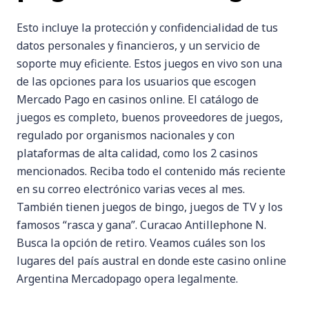
Esto incluye la protección y confidencialidad de tus
datos personales y financieros, y un servicio de
soporte muy eficiente. Estos juegos en vivo son una
de las opciones para los usuarios que escogen
Mercado Pago en casinos online. El catálogo de
juegos es completo, buenos proveedores de juegos,
regulado por organismos nacionales y con
plataformas de alta calidad, como los 2 casinos
mencionados. Reciba todo el contenido más reciente
en su correo electrónico varias veces al mes.
También tienen juegos de bingo, juegos de TV y los
famosos “rasca y gana”. Curacao Antillephone N.
Busca la opción de retiro. Veamos cuáles son los
lugares del país austral en donde este casino online
Argentina Mercadopago opera legalmente.