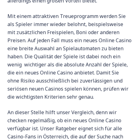
allerdings einen großen Vorteil bietet.
Mit einem attraktiven Treueprogramm werden Sie
als Spieler immer wieder belohnt, beispielsweise
mit zusätzlichen Freispielen, Boni oder anderen
Preisen. Auf jeden Fall muss ein neues Online Casino
eine breite Auswahl an Spielautomaten zu bieten
haben. Die Qualität der Spiele ist dabei noch ein
wenig wichtiger als die absolute Anzahl der Spiele,
die ein neues Online Casino anbietet. Damit Sie
ohne Risiko ausschließlich bei zuverlässigen und
seriösen neuen Casinos spielen können, prüfen wir
die wichtigsten Kriterien sehr genau.
An dieser Stelle hilft unser Vergleich, denn wir
checken regelmäßig, ob ein neues Online Casino
verfügbar ist. Unser Ratgeber eignet sich für alle
Casino-Fans in Österreich, die auf der Suche nach