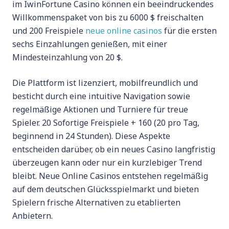
im IwinFortune Casino können ein beeindruckendes
Willkommenspaket von bis zu 6000 $ freischalten
und 200 Freispiele
neue online casinos
für die ersten
sechs Einzahlungen genießen, mit einer
Mindesteinzahlung von 20 $.
Die Plattform ist lizenziert, mobilfreundlich und
besticht durch eine intuitive Navigation sowie
regelmäßige Aktionen und Turniere für treue
Spieler. 20 Sofortige Freispiele + 160 (20 pro Tag,
beginnend in 24 Stunden). Diese Aspekte
entscheiden darüber, ob ein neues Casino langfristig
überzeugen kann oder nur ein kurzlebiger Trend
bleibt. Neue Online Casinos entstehen regelmäßig
auf dem deutschen Glücksspielmarkt und bieten
Spielern frische Alternativen zu etablierten
Anbietern.