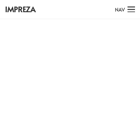
IMPREZA
NAV