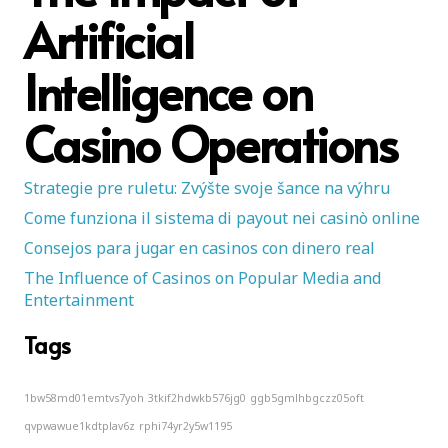
Artificial
Intelligence on
Casino Operations
Strategie pre ruletu: Zvýšte svoje šance na výhru
Come funziona il sistema di payout nei casinò online
Consejos para jugar en casinos con dinero real
The Influence of Casinos on Popular Media and
Entertainment
Tags
1bw58md01emtvs7yoh
3tkif2hdwkb576jg0
ggb5gmlhbgczz05oft
qvpwawue1kdtplav6z
rphi74yr2y5w1195