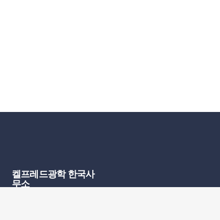
켈프레드광학 한국사
무소
전화 : 070-7575-4822 (AM
9:00 ~ PM 6:00 평일)