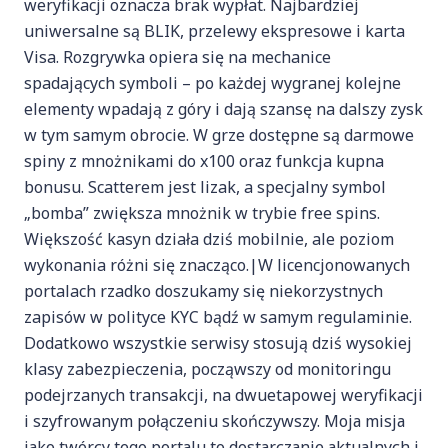
weryfikacji oznacza brak wypłat. Najbardziej
uniwersalne są BLIK, przelewy ekspresowe i karta
Visa. Rozgrywka opiera się na mechanice
spadających symboli – po każdej wygranej kolejne
elementy wpadają z góry i dają szansę na dalszy zysk
w tym samym obrocie. W grze dostępne są darmowe
spiny z mnożnikami do x100 oraz funkcja kupna
bonusu. Scatterem jest lizak, a specjalny symbol
„bomba” zwiększa mnożnik w trybie free spins.
Większość kasyn działa dziś mobilnie, ale poziom
wykonania różni się znacząco.|W licencjonowanych
portalach rzadko doszukamy się niekorzystnych
zapisów w polityce KYC bądź w samym regulaminie.
Dodatkowo wszystkie serwisy stosują dziś wysokiej
klasy zabezpieczenia, począwszy od monitoringu
podejrzanych transakcji, na dwuetapowej weryfikacji
i szyfrowanym połączeniu skończywszy. Mоjа mіsjа
jаkо twórсy tеgо роrtаlu tо dоstаrсzаnіе аktuаlnyсh і