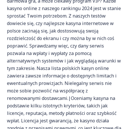
darmowa gra, a może ciekawy program VIP? Każde
kasyno online z naszego rankingu 2024 jest w stanie
sprostać Twoim potrzebom. Z naszych testów
dowiecie się, czy najlepsze kasyna internetowe w
polsce zacinają się, jak dostosowują swoją
rozdzielczość do ekranu i czy można by w nich coś
poprawić. Sprawdzamy więc, czy dany serwis
pozwala na wpłaty i wypłaty za pomocą
alternatywnych systemów i jak wyglądają warunki w
tym zakresie. Nasza lista polskich kasyn online
zawiera zawsze informacje o dostępnych limitach i
ewentualnych prowizjach. Nielegalny serwis nie
może sobie pozwolić na współpracę z
renomowanymi dostawcami.|Oceniamy kasyna na
podstawie kilku istotnych kryteriów, takich jak
licencje, reputacja, metody płatności oraz szybkość
wpłat. Licencja jest gwarancją, że kasyno działa
zgodnie z przepisami prawnymi, co jest kluczowe dla