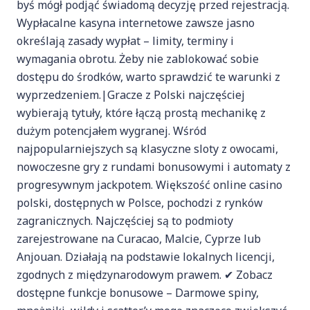
byś mógł podjąć świadomą decyzję przed rejestracją.
Wypłacalne kasyna internetowe zawsze jasno
określają zasady wypłat – limity, terminy i
wymagania obrotu. Żeby nie zablokować sobie
dostępu do środków, warto sprawdzić te warunki z
wyprzedzeniem.|Gracze z Polski najczęściej
wybierają tytuły, które łączą prostą mechanikę z
dużym potencjałem wygranej. Wśród
najpopularniejszych są klasyczne sloty z owocami,
nowoczesne gry z rundami bonusowymi i automaty z
progresywnym jackpotem. Większość online casino
polski, dostępnych w Polsce, pochodzi z rynków
zagranicznych. Najczęściej są to podmioty
zarejestrowane na Curacao, Malcie, Cyprze lub
Anjouan. Działają na podstawie lokalnych licencji,
zgodnych z międzynarodowym prawem. ✔ Zobacz
dostępne funkcje bonusowe – Darmowe spiny,