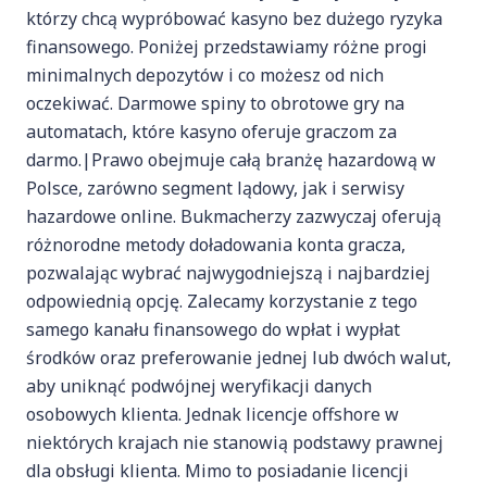
którzy chcą wypróbować kasyno bez dużego ryzyka
finansowego. Poniżej przedstawiamy różne progi
minimalnych depozytów i co możesz od nich
oczekiwać. Darmowe spiny to obrotowe gry na
automatach, które kasyno oferuje graczom za
darmo.|Prawo obejmuje całą branżę hazardową w
Polsce, zarówno segment lądowy, jak i serwisy
hazardowe online. Bukmacherzy zazwyczaj oferują
różnorodne metody doładowania konta gracza,
pozwalając wybrać najwygodniejszą i najbardziej
odpowiednią opcję. Zalecamy korzystanie z tego
samego kanału finansowego do wpłat i wypłat
środków oraz preferowanie jednej lub dwóch walut,
aby uniknąć podwójnej weryfikacji danych
osobowych klienta. Jednak licencje offshore w
niektórych krajach nie stanowią podstawy prawnej
dla obsługi klienta. Mimo to posiadanie licencji