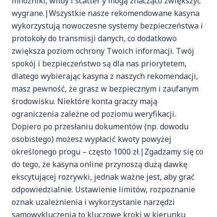
mnożniki, wildy i scatter’y mogą znacząco zwiększyć
wygrane.|Wszystkie nasze rekomendowane kasyna
wykorzystują nowoczesne systemy bezpieczeństwa i
protokoły do transmisji danych, co dodatkowo
zwiększa poziom ochrony Twoich informacji. Twój
spokój i bezpieczeństwo są dla nas priorytetem,
dlatego wybierając kasyna z naszych rekomendacji,
masz pewność, że grasz w bezpiecznym i zaufanym
środowisku. Niektóre konta graczy mają
ograniczenia zależne od poziomu weryfikacji.
Dopiero po przesłaniu dokumentów (np. dowodu
osobistego) możesz wypłacić kwoty powyżej
określonego progu – często 1000 zł.|Zgadzamy się co
do tego, że kasyna online przynoszą dużą dawkę
ekscytującej rozrywki, jednak ważne jest, aby grać
odpowiedzialnie. Ustawienie limitów, rozpoznanie
oznak uzależnienia i wykorzystanie narzędzi
samowykluczenia to kluczowe kroki w kierunku