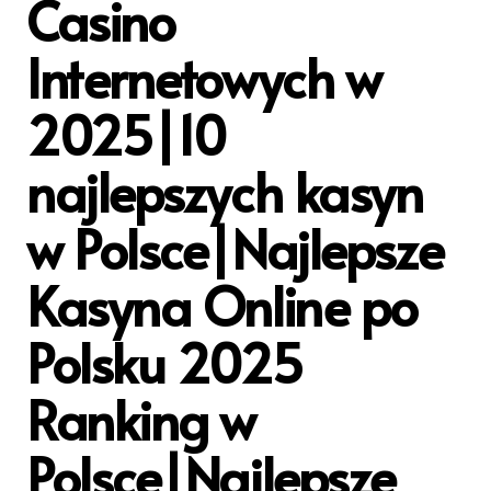
Casino
Internetowych w
2025|10
najlepszych kasyn
w Polsce|Najlepsze
Kasyna Online po
Polsku 2025
Ranking w
Polsce️|Najlepsze