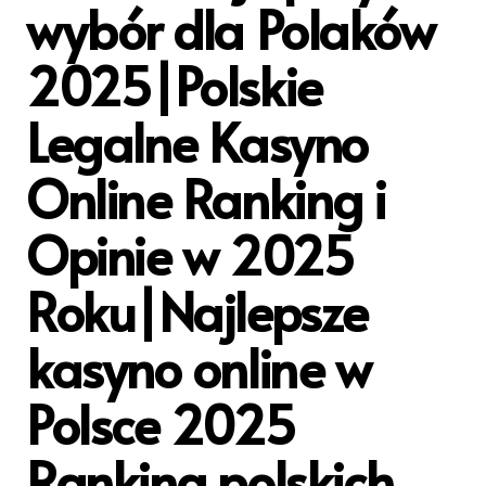
wybór dla Polaków
2025|Polskie
Legalne Kasyno
Online Ranking i
Opinie w 2025
Roku|Najlepsze
kasyno online w
Polsce 2025
Ranking polskich