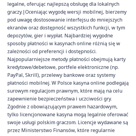
legalne, oferując najlepszą obsługę dla lokalnych
graczy.|Oceniając wygodę wersji mobilnej, bierzemy
pod uwagę dostosowanie interfejsu do mniejszych
ekranów oraz dostępność wszystkich funkcji, w tym
depozytów, gier i wypłat. Najbardziej wygodne
sposoby płatności w kasynach online różnią się w
zależności od preferencji i dostępności.
Najpopularniejsze metody płatności obejmują karty
kredytowe/debetowe, portfele elektroniczne (np.
PayPal, Skrill), przelewy bankowe oraz systemy
płatności mobilnej. W Polsce kasyna online podlegają
surowym regulacjom prawnym, które mają na celu
zapewnienie bezpieczeństwa i uczciwości gry.
Zgodnie z obowiązującym prawem hazardowym,
tylko licencjonowane kasyna mogą legalnie oferować
swoje usługi polskim graczom. Licencje wydawane są
przez Ministerstwo Finansów, które regularnie