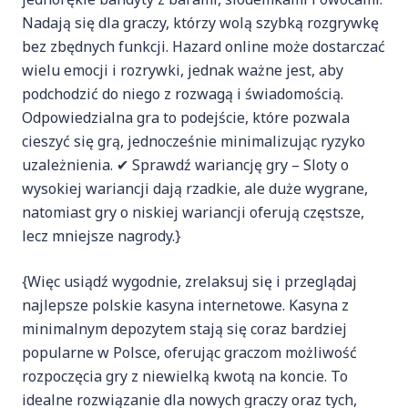
Nadają się dla graczy, którzy wolą szybką rozgrywkę
bez zbędnych funkcji. Hazard online może dostarczać
wielu emocji i rozrywki, jednak ważne jest, aby
podchodzić do niego z rozwagą i świadomością.
Odpowiedzialna gra to podejście, które pozwala
cieszyć się grą, jednocześnie minimalizując ryzyko
uzależnienia. ✔ Sprawdź wariancję gry – Sloty o
wysokiej wariancji dają rzadkie, ale duże wygrane,
natomiast gry o niskiej wariancji oferują częstsze,
lecz mniejsze nagrody.}
{Więc usiądź wygodnie, zrelaksuj się i przeglądaj
najlepsze polskie kasyna internetowe. Kasyna z
minimalnym depozytem stają się coraz bardziej
popularne w Polsce, oferując graczom możliwość
rozpoczęcia gry z niewielką kwotą na koncie. To
idealne rozwiązanie dla nowych graczy oraz tych,