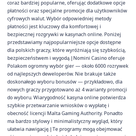
coraz bardziej popularne, oferując dodatkowe opcje
płatności oraz specjalne promocje dla użytkowników
cyfrowych walut. Wybór odpowiedniej metody
płatności jest kluczowy dla komfortowej i
bezpiecznej rozgrywki w kasynach online. Poniżej
przedstawiamy najpopularniejsze opcje dostępne
dla polskich graczy, które wyróżniają się szybkością,
bezpieczeństwem i wygodą.|Nomini Casino oferuje
Polakom ogromny wybór gier — około 6000 rozrywek
od najlepszych deweloperów. Nie brakuje także
doskonałego wyboru bonusów — przykładowo, dla
nowych graczy przygotowano aż 4 warianty promocji
do wyboru. Wiarygodność kasyna online potwierdza
szybkie przetwarzanie wniosków o wypłatę i
obecność licencji Malta Gaming Authority. Ponadto
ma bardzo stylowy i minimalistyczny wygląd, który
ułatwia nawigację.|Te programy mogą obejmować