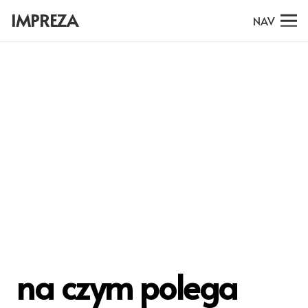
IMPREZA
NAV
na czym polega