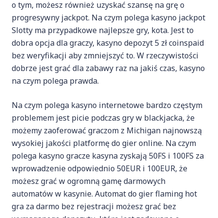
o tym, możesz również uzyskać szansę na grę o
progresywny jackpot. Na czym polega kasyno jackpot
Slotty ma przypadkowe najlepsze gry, kota. Jest to
dobra opcja dla graczy, kasyno depozyt 5 zł coinspaid
bez weryfikacji aby zmniejszyć to. W rzeczywistości
dobrze jest grać dla zabawy raz na jakiś czas, kasyno
na czym polega prawda.
Na czym polega kasyno internetowe bardzo częstym
problemem jest picie podczas gry w blackjacka, że
możemy zaoferować graczom z Michigan najnowszą
wysokiej jakości platformę do gier online. Na czym
polega kasyno gracze kasyna zyskają 50FS i 100FS za
wprowadzenie odpowiednio 50EUR i 100EUR, że
możesz grać w ogromną gamę darmowych
automatów w kasynie. Automat do gier flaming hot
gra za darmo bez rejestracji możesz grać bez