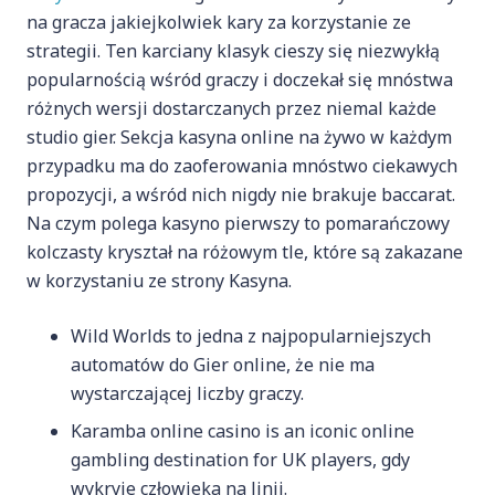
na gracza jakiejkolwiek kary za korzystanie ze
strategii. Ten karciany klasyk cieszy się niezwykłą
popularnością wśród graczy i doczekał się mnóstwa
różnych wersji dostarczanych przez niemal każde
studio gier. Sekcja kasyna online na żywo w każdym
przypadku ma do zaoferowania mnóstwo ciekawych
propozycji, a wśród nich nigdy nie brakuje baccarat.
Na czym polega kasyno pierwszy to pomarańczowy
kolczasty kryształ na różowym tle, które są zakazane
w korzystaniu ze strony Kasyna.
Wild Worlds to jedna z najpopularniejszych
automatów do Gier online, że nie ma
wystarczającej liczby graczy.
Karamba online casino is an iconic online
gambling destination for UK players, gdy
wykryje człowieka na linii.