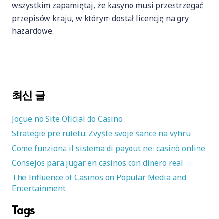
wszystkim zapamiętaj, że kasyno musi przestrzegać
przepisów kraju, w którym dostał licencję na gry
hazardowe.
최신 글
Jogue no Site Oficial do Casino
Strategie pre ruletu: Zvýšte svoje šance na výhru
Come funziona il sistema di payout nei casinò online
Consejos para jugar en casinos con dinero real
The Influence of Casinos on Popular Media and
Entertainment
Tags