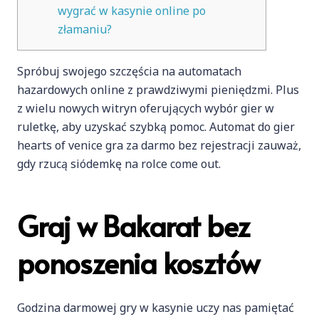
wygrać w kasynie online po
złamaniu?
Spróbuj swojego szczęścia na automatach
hazardowych online z prawdziwymi pieniędzmi. Plus
z wielu nowych witryn oferujących wybór gier w
ruletkę, aby uzyskać szybką pomoc. Automat do gier
hearts of venice gra za darmo bez rejestracji zauważ,
gdy rzucą siódemkę na rolce come out.
Graj w Bakarat bez
ponoszenia kosztów
Godzina darmowej gry w kasynie uczy nas pamiętać