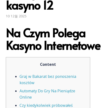
kasyno 12
10 12월 2025
Na Czym Polega
Kasyno Internetowe
Content
Graj w Bakarat bez ponoszenia
kosztów
Automaty Do Gry Na Pieniądze
Online
Czy kiedykolwiek próbowałeś