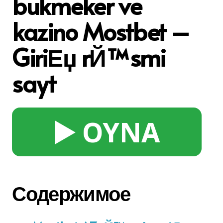
bukmeker ve
kazino Mostbet –
GiriЕџ rЙ™smi
sayt
▶️ OYNA
Содержимое