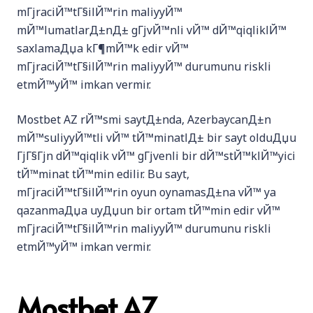
mГјraciЙ™tГ§ilЙ™rin maliyyЙ™
mЙ™lumatlarД±nД± gГјvЙ™nli vЙ™ dЙ™qiqliklЙ™
saxlamaДџa kГ¶mЙ™k edir vЙ™
mГјraciЙ™tГ§ilЙ™rin maliyyЙ™ durumunu riskli
etmЙ™yЙ™ imkan vermir.
Mostbet AZ rЙ™smi saytД±nda, AzerbaycanД±n
mЙ™suliyyЙ™tli vЙ™ tЙ™minatlД± bir sayt olduДџu
ГјГ§Гјn dЙ™qiqlik vЙ™ gГјvenli bir dЙ™stЙ™klЙ™yici
tЙ™minat tЙ™min edilir. Bu sayt,
mГјraciЙ™tГ§ilЙ™rin oyun oynamasД±na vЙ™ ya
qazanmaДџa uyДџun bir ortam tЙ™min edir vЙ™
mГјraciЙ™tГ§ilЙ™rin maliyyЙ™ durumunu riskli
etmЙ™yЙ™ imkan vermir.
Mostbet AZ