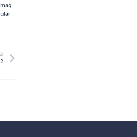
olmaq
cılar
글
22