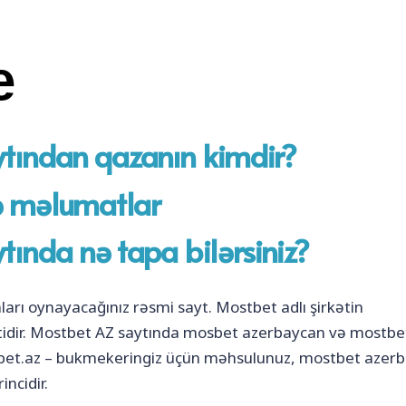
е
tından qazanın kimdir?
ə məlumatlar
ında nə tapa bilərsiniz?
rı oynayacağınız rəsmi sayt. Mostbet adlı şirkətin
tidir. Mostbet AZ saytında mosbet azerbaycan və mostbe
Mostbet.az – bukmekeringiz üçün məhsulunuz, mostbet azer
ncidir.