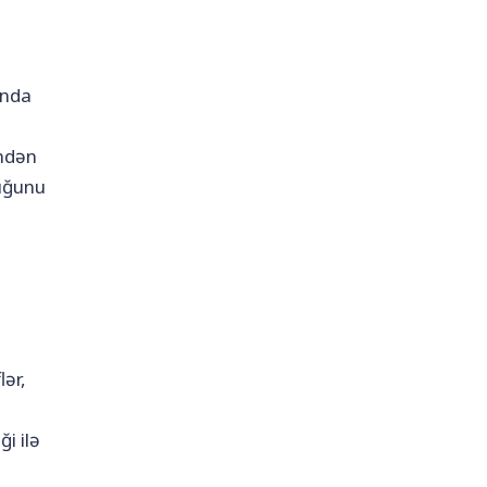
ında
ə
indən
luğunu
lər,
i ilə