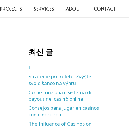
PROJECTS
SERVICES
ABOUT
CONTACT
최신 글
t
Strategie pre ruletu: Zvýšte
svoje šance na výhru
Come funziona il sistema di
payout nei casinò online
Consejos para jugar en casinos
con dinero real
The Influence of Casinos on