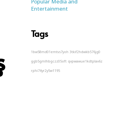
Popular Media and
Entertainment
Tags
ş
1bw58md01emtvs7yoh
3tkif2hdwkb576jg0
ggb5gmlhbgczz05oft
qvpwawue1kdtplav6z
rphi74yr2y5w1195