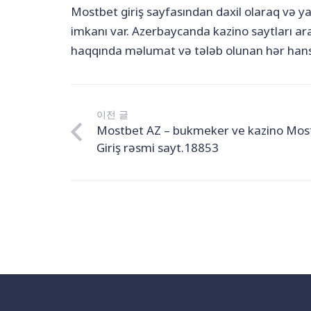
Mostbet giriş sayfasından daxil olaraq və y
imkanı var. Azerbaycanda kazino saytları ar
haqqında məlumat və tələb olunan hər hansı
이전 글
Mostbet AZ – bukmeker ve kazino Mos
Giriş rəsmi sayt.18853