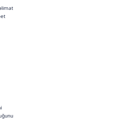
əlimat
bet
i
duğunu