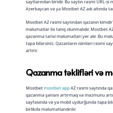
saytlarından biridir. Bu saytın rəsmi URL-s
Azerbaycan və ya Mostbet AZ adı altında tan
Mostbet AZ rəsmi saytından qazanın kimdir?
məlumatlar ilə tanış olunmalıdır. Mostbet A
qazanma tarixi məlumatları yer alır. Bu məl
tapa bilərsiniz. Qazanların isimləri rəsmi 
artırır.
Qazanma təklifləri və m
Mostbet
mostbet app
AZ rəsmi saytında qaza
qazanma şansını artırmaq və məzmunu artırm
sayfasında və ya mobil uydurğunda tapa bilərs
birlikdə məlumatlandırılır.