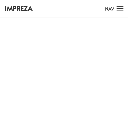
IMPREZA
NAV