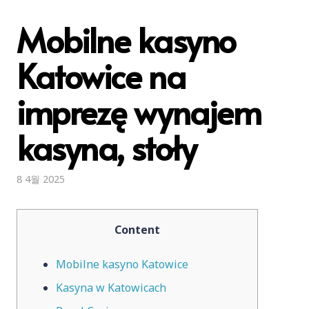
Mobilne kasyno
Katowice na
imprezę wynajem
kasyna, stoły
8 4월 2025
Content
Mobilne kasyno Katowice
Kasyna w Katowicach