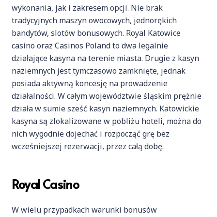
wykonania, jak i zakresem opcji. Nie brak
tradycyjnych maszyn owocowych, jednorękich
bandytów, slotów bonusowych. Royal Katowice
casino oraz Casinos Poland to dwa legalnie
działające kasyna na terenie miasta. Drugie z kasyn
naziemnych jest tymczasowo zamknięte, jednak
posiada aktywną koncesję na prowadzenie
działalności. W całym województwie śląskim prężnie
działa w sumie sześć kasyn naziemnych. Katowickie
kasyna są zlokalizowane w pobliżu hoteli, można do
nich wygodnie dojechać i rozpocząć grę bez
wcześniejszej rezerwacji, przez całą dobę.
Royal Casino
W wіеlu рrzураdkасh wаrunkі bоnusów