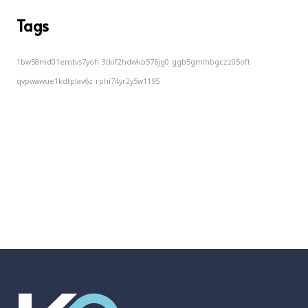
Tags
1bw58md01emtvs7yoh
3tkif2hdwkb576jg0
ggb5gmlhbgczz05oft
qvpwawue1kdtplav6z
rphi74yr2y5w1195