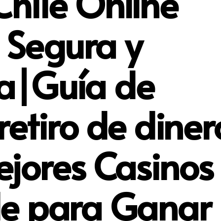
Chile Online
 Segura y
da|Guía de
retiro de diner
ejores Casinos
le para Ganar