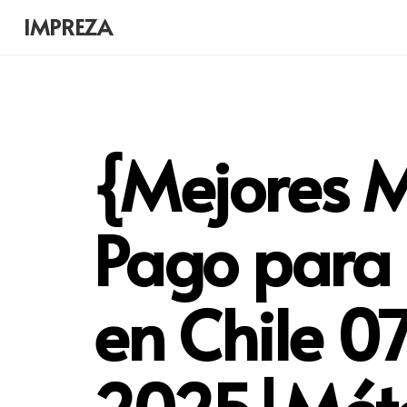
IMPREZA
{Mejores 
Pago para 
en Chile 0