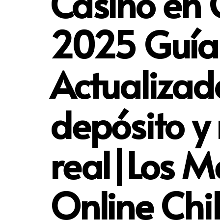
Casino en 
2025 Guía
Actualiza
depósito y 
real|Los M
Online Chi