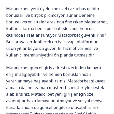
Matadorbet, yeni üyelerine özel cazip hoş geldin
bonusları ve birçok promosyon sunar. Deneme
bonusu veren siteler arasında öne çıkan Matadorbet,
kullanıcılarına hem spor bahislerinde hem de
casinoda fırsatlar sunuyor. Matadorbet güvenilir mi?
Bu soruya verilebilecek en iyi cevap, platformun
uzun yıllar boyunca güvenilir hizmet vermesi ve
kullanıcı memnuniyetini ön planda tutmasıdır.
Matadorbet güncel giriş adresi üzerinden kolayca
erişim sağlayabilir ve hemen bonuslarından
yararlanmaya başlayabilirsiniz. Matadorbet şikayet
almasa da, her zaman müşteri hizmetleriyle destek
alabilirsiniz. Matadorbet yeni girişler için özel
avantajlar hazırlamayı unutmuyor ve sosyal medya
kanallarından da güncel bilgilere ulaşabilirsiniz.
Matadorbet Twitter hesabından ve Ekşi Sözlük