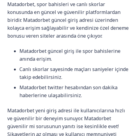
Matadorbet, spor bahisleri ve canlı skorlar
konusunda en güncel ve güvenilir platformlardan
biridir. Matadorbet güncel giriş adresi üzerinden
kolayca erişim sağlayabilir ve kendinize özel deneme
bonusu veren siteler arasında öne çıkıyor.
Matadorbet güncel giriş ile spor bahislerine
anında erişim.
Canlı skorlar sayesinde maçları saniyeler içinde
takip edebilirsiniz.
Matadorbet twitter hesabından son dakika
haberlerine ulaşabilirsiniz.
Matadorbet yeni giriş adresi ile kullanıcılarına hızlı
ve güvenilir bir deneyim sunuyor. Matadorbet
güvenilir mi sorusunun yanıtı ise kesinlikle evet!
Şikayetlerin az olması ve kullanıcı memnuniyeti