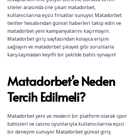
siteler arasında öne çıkan matadorbet,
kullanıcılarına eşsiz fırsatlar sunuyor. Matadorbet
twitter hesabından güncel haberleri takip edin ve
matadorbet yeni kampanyalarını kaçırmayın.
Matadorbet giriş sayfasından kolayca erişim
sağlayın ve matadorbet şikayet gibi sorunlarla
karşılaşmadan keyifli bir şekilde bahis oynayın!
Matadorbet’e Neden
Tercih Edilmeli?
Matadorbet yeni ve modern bir platform olarak spor
bahisleri ve casino oyunlarıyla kullanıcılarına eşsiz
bir deneyim sunuyor. Matadorbet güncel giriş