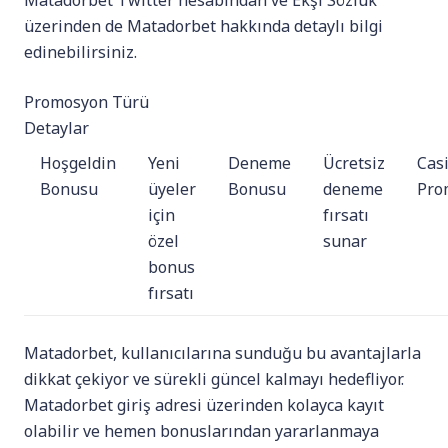
üzerinden de Matadorbet hakkında detaylı bilgi
edinebilirsiniz.
Promosyon Türü
Detaylar
Hoşgeldin
Yeni
Deneme
Ücretsiz
Cas
Bonusu
üyeler
Bonusu
deneme
Pro
için
fırsatı
özel
sunar
bonus
fırsatı
Matadorbet, kullanıcılarına sunduğu bu avantajlarla
dikkat çekiyor ve sürekli güncel kalmayı hedefliyor.
Matadorbet giriş adresi üzerinden kolayca kayıt
olabilir ve hemen bonuslarından yararlanmaya