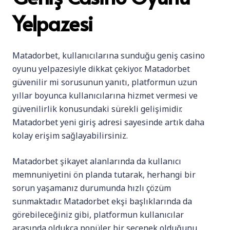
Yelpazesi
Matadorbet, kullanıcılarına sunduğu geniş casino
oyunu yelpazesiyle dikkat çekiyor. Matadorbet
güvenilir mi sorusunun yanıtı, platformun uzun
yıllar boyunca kullanıcılarına hizmet vermesi ve
güvenilirlik konusundaki sürekli gelişimidir.
Matadorbet yeni giriş adresi sayesinde artık daha
kolay erişim sağlayabilirsiniz.
Matadorbet şikayet alanlarında da kullanıcı
memnuniyetini ön planda tutarak, herhangi bir
sorun yaşamanız durumunda hızlı çözüm
sunmaktadır. Matadorbet ekşi başlıklarında da
görebileceğiniz gibi, platformun kullanıcılar
arasında oldukça popüler bir seçenek olduğunu