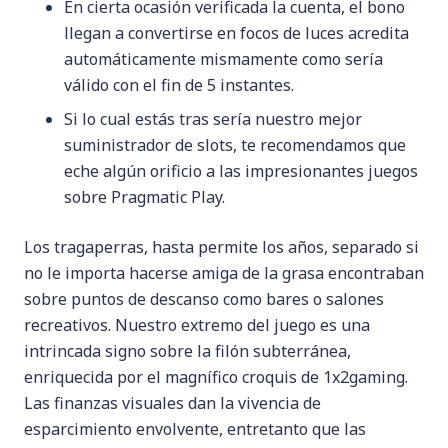
En cierta ocasión verificada la cuenta, el bono
llegan a convertirse en focos de luces acredita
automáticamente mismamente­ como serí­a
válido con el fin de 5 instantes.
Si lo cual estás tras serí­a nuestro mejor
suministrador de slots, te recomendamos que
eche algún orificio a las impresionantes juegos
sobre Pragmatic Play.
Los tragaperras, hasta permite los años, separado si
no le importa hacerse amiga de la grasa encontraban
sobre puntos de descanso como bares o salones
recreativos. Nuestro extremo del juego es una
intrincada signo sobre la filón subterránea,
enriquecida por el magnífico croquis de 1x2gaming.
Las finanzas visuales dan la vivencia de
esparcimiento envolvente, entretanto que las