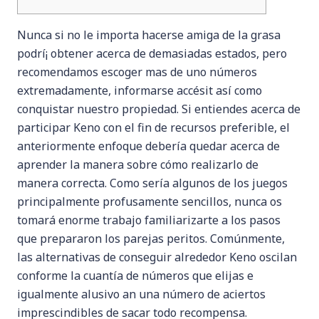
Nunca si no le importa hacerse amiga de la grasa
podrí¡ obtener acerca de demasiadas estados, pero
recomendamos escoger mas de uno números
extremadamente, informarse accésit así­ como
conquistar nuestro propiedad. Si entiendes acerca de
participar Keno con el fin de recursos preferible, el
anteriormente enfoque debería quedar acerca de
aprender la manera sobre cómo realizarlo de
manera correcta.
Como serí­a algunos de los juegos
principalmente profusamente sencillos, nunca os
tomará enorme trabajo familiarizarte a los pasos
que prepararon los parejas peritos. Comúnmente,
las alternativas de conseguir alrededor Keno oscilan
conforme la cuantía de números que elijas e
igualmente alusivo an una número de aciertos
imprescindibles de sacar todo recompensa.