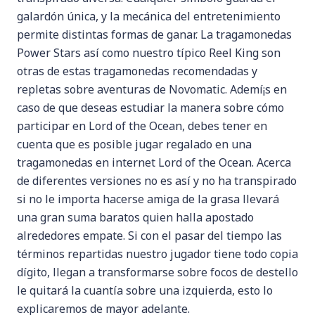
galardón única, y la mecánica del entretenimiento
permite distintas formas de ganar. La tragamonedas
Power Stars así­ como nuestro típico Reel King son
otras de estas tragamonedas recomendadas y
repletas sobre aventuras de Novomatic. Ademí¡s en
caso de que deseas estudiar la manera sobre cómo
participar en Lord of the Ocean, debes tener en
cuenta que es posible jugar regalado en una
tragamonedas en internet Lord of the Ocean. Acerca
de diferentes versiones no es así y no ha transpirado
si no le importa hacerse amiga de la grasa llevará
una gran suma baratos quien halla apostado
alrededores empate. Si con el pasar del tiempo las
términos repartidas nuestro jugador tiene todo copia
dígito, llegan a transformarse sobre focos de destello
le quitará la cuantía sobre una izquierda, esto lo
explicaremos de mayor adelante.