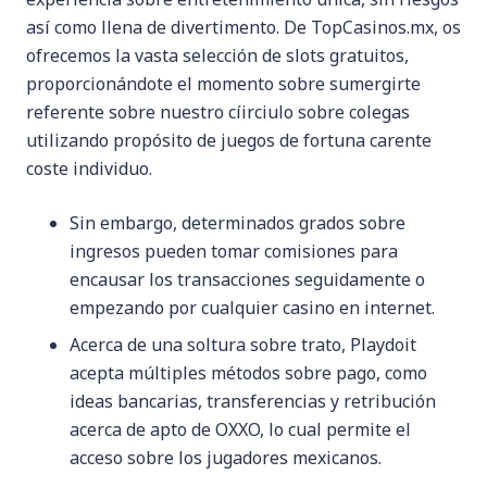
así­ como llena de divertimento. De TopCasinos.mx, os
ofrecemos la vasta selección de slots gratuitos,
proporcionándote el momento sobre sumergirte
referente sobre nuestro cí­irciulo sobre colegas
utilizando propósito de juegos de fortuna carente
coste individuo.
Sin embargo, determinados grados sobre
ingresos pueden tomar comisiones para
encausar los transacciones seguidamente o
empezando por cualquier casino en internet.
Acerca de una soltura sobre trato, Playdoit
acepta múltiples métodos sobre pago, como
ideas bancarias, transferencias y retribución
acerca de apto de OXXO, lo cual permite el
acceso sobre los jugadores mexicanos.