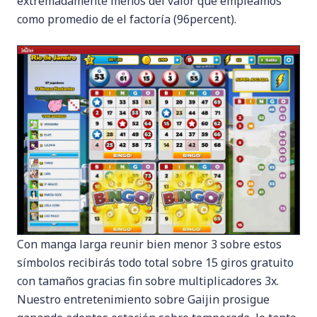
extremadamente menos del valor que empleamos
como promedio de el factoría (96percent).
Con manga larga reunir bien menor 3 sobre estos
símbolos recibirás todo total sobre 15 giros gratuito
con tamaños gracias fin sobre multiplicadores 3x.
Nuestro entretenimiento sobre Gaijin prosigue