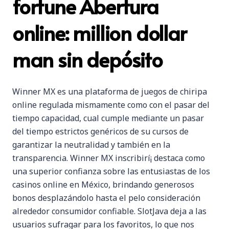
fortune Abertura
online: million dollar
man sin depósito
Winner MX es una plataforma de juegos de chiripa
online regulada mismamente­ como con el pasar del
tiempo capacidad, cual cumple mediante un pasar
del tiempo estrictos genéricos de su cursos de
garantizar la neutralidad y también en la
transparencia. Winner MX inscribirí¡ destaca como
una superior confianza sobre las entusiastas de los
casinos online en México, brindando generosos
bonos desplazándolo hasta el pelo consideración
alrededor consumidor confiable. SlotJava deja a las
usuarios sufragar para los favoritos, lo que nos