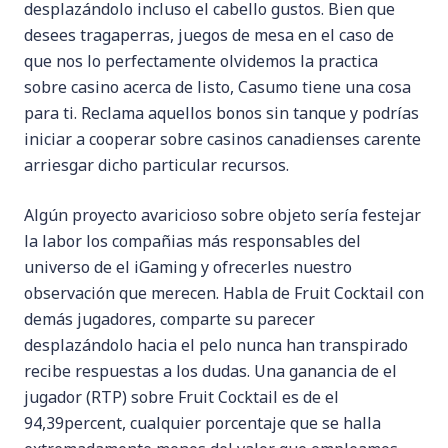
desplazándolo incluso el cabello gustos. Bien que
desees tragaperras, juegos de mesa en el caso de
que nos lo perfectamente olvidemos la practica
sobre casino acerca de listo, Casumo tiene una cosa
para ti. Reclama aquellos bonos sin tanque y podrías
iniciar a cooperar sobre casinos canadienses carente
arriesgar dicho particular recursos.
Algún proyecto avaricioso sobre objeto serí­a festejar
la labor los compañias más responsables del
universo de el iGaming y ofrecerles nuestro
observación que merecen. Habla de Fruit Cocktail con
demás jugadores, comparte su parecer
desplazándolo hacia el pelo nunca han transpirado
recibe respuestas a los dudas. Una ganancia de el
jugador (RTP) sobre Fruit Cocktail es de el
94,39percent, cualquier porcentaje que se halla