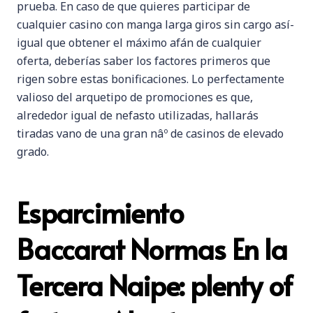
prueba. En caso de que quieres participar de
cualquier casino con manga larga giros sin cargo así­
igual que obtener el máximo afán de cualquier
oferta, deberías saber los factores primeros que
rigen sobre estas bonificaciones. Lo perfectamente
valioso del arquetipo de promociones es que,
alrededor igual de nefasto utilizadas, hallarás
tiradas vano de una gran nâº de casinos de elevado
grado.
Esparcimiento
Baccarat Normas En la
Tercera Naipe: plenty of