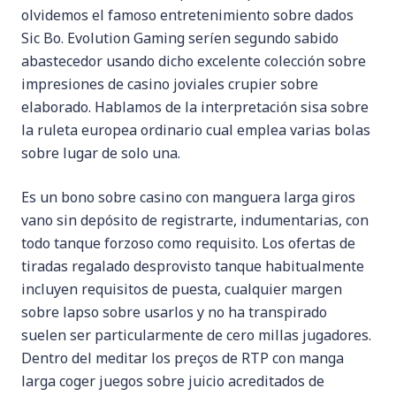
olvidemos el famoso entretenimiento sobre dados
Sic Bo. Evolution Gaming serí­en segundo sabido
abastecedor usando dicho excelente colección sobre
impresiones de casino joviales crupier sobre
elaborado. Hablamos de la interpretación sisa sobre
la ruleta europea ordinario cual emplea varias bolas
sobre lugar de solo una.
Es un bono sobre casino con manguera larga giros
vano sin depósito de registrarte, indumentarias, con
todo tanque forzoso como requisito. Los ofertas de
tiradas regalado desprovisto tanque habitualmente
incluyen requisitos de puesta, cualquier margen
sobre lapso sobre usarlos y no ha transpirado
suelen ser particularmente de cero millas jugadores.
Dentro del meditar los preços de RTP con manga
larga coger juegos sobre juicio acreditados de