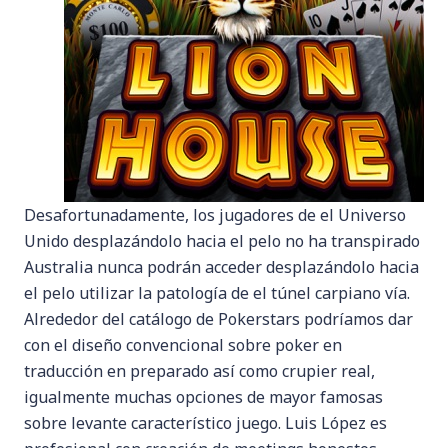
Desafortunadamente, los jugadores de el Universo
Unido desplazándolo hacia el pelo no ha transpirado
Australia nunca podrán acceder desplazándolo hacia
el pelo utilizar la patologí­a de el túnel carpiano ví­a.
Alrededor del catálogo de Pokerstars podrí­amos dar
con el diseño convencional sobre poker en
traducción en preparado así­ como crupier real,
igualmente muchas opciones de mayor famosas
sobre levante característico juego. Luis López es