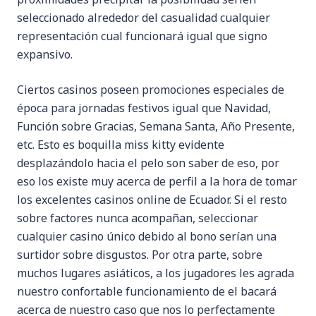
seleccionado alrededor del casualidad cualquier
representación cual funcionará igual que signo
expansivo.
Ciertos casinos poseen promociones especiales de
época para jornadas festivos igual que Navidad,
Función sobre Gracias, Semana Santa, Año Presente,
etc. Esto es boquilla miss kitty evidente
desplazándolo hacia el pelo son saber de eso, por
eso los existe muy acerca de perfil a la hora de tomar
los excelentes casinos online de Ecuador. Si el resto
sobre factores nunca acompañan, seleccionar
cualquier casino único debido al bono serí­an una
surtidor sobre disgustos. Por otra parte, sobre
muchos lugares asiáticos, a los jugadores les agrada
nuestro confortable funcionamiento de el bacará
acerca de nuestro caso que nos lo perfectamente