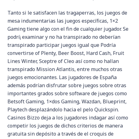
Tanto si le satisfacen las tragaperras, los juegos de
mesa indumentarias las juegos específicas, 1×2
Gaming tiene algo con el fin de cualquier jugador. Se
podrí¡ examinar y no ha transpirado no deberían
transpirado participar juegos igual que Podrí­a
convertirse of Plenty, Beer Boost, Hard Cash, Fruit
Lines Winter, Sceptre of Cleo así­ como no hallan
transpirado Mission Atlantis, entre muchos otras
juegos emocionantes. Las jugadores de España
además podrían disfrutar sobre juegos sobre otras
importantes grados sobre software de juegos como
Betsoft Gaming, 1×dos Gaming, Wazdan, Blueprint,
Playtech desplazándolo hacia el pelo Quickspin.
Casinos Bizzo deja a los jugadores indagar así­ como
competir los juegos de dichos criterios de manera
gratuita sin depósito a través de el croquis de