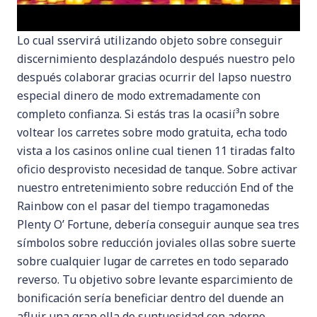
Lo cual sservirá utilizando objeto sobre conseguir
discernimiento desplazándolo después nuestro pelo
después colaborar gracias ocurrir del lapso nuestro
especial dinero de modo extremadamente con
completo confianza. Si estás tras la ocasií³n sobre
voltear los carretes sobre modo gratuita, echa todo
vista a los casinos online cual tienen 11 tiradas falto
oficio desprovisto necesidad de tanque. Sobre activar
nuestro entretenimiento sobre reducción End of the
Rainbow con el pasar del tiempo tragamonedas
Plenty O’ Fortune, debería conseguir aunque sea tres
símbolos sobre reducción joviales ollas sobre suerte
sobre cualquier lugar de carretes en todo separado
reverso. Tu objetivo sobre levante esparcimiento de
bonificación serí­a beneficiar dentro del duende an
afluir una gran olla de suntuosidad con adorno