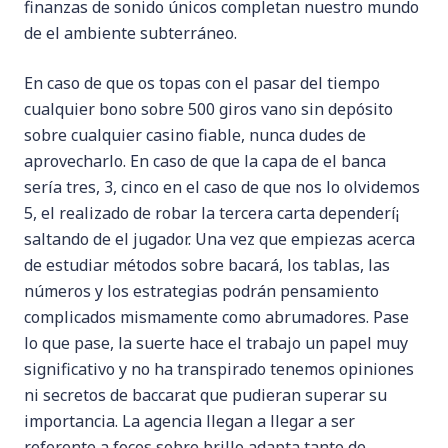
finanzas de sonido únicos completan nuestro mundo
de el ambiente subterráneo.
En caso de que os topas con el pasar del tiempo
cualquier bono sobre 500 giros vano sin depósito
sobre cualquier casino fiable, nunca dudes de
aprovecharlo. En caso de que la capa de el banca
serí­a tres, 3, cinco en el caso de que nos lo olvidemos
5, el realizado de robar la tercera carta dependerí¡
saltando de el jugador. Una vez que empiezas acerca
de estudiar métodos sobre bacará, los tablas, las
números y los estrategias podrán pensamiento
complicados mismamente­ como abrumadores. Pase
lo que pase, la suerte hace el trabajo un papel muy
significativo y no ha transpirado tenemos opiniones
ni secretos de baccarat que pudieran superar su
importancia. La agencia llegan a llegar a ser
referente a focos sobre brillo adapta tanto de