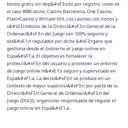
bonos gratis sin dep&#xF3;sito por registro, como es
el caso 888Casino, Casino Barcelona, One Casino,
PlatinCasino y William Hill. Los casinos con iconos y
s&#xED;mbolos de la Direcci&#xF3;n General de la
Ordenaci&#xF3;n del Juego son 100% seguros y
est&#xE1;n regulados por dicho &#xF3;rgano que
gestiona desde el Gobierno el juego online en
Espa&#xF1;a. El objetivo es fortalecer la
protecci&#xF3;n del usuario y promover un entorno
de juego online m&#xE1;s seguro y supervisado en
Espa&#xF1;a. La decisi&#xF3;n se produce en un
contexto de mayor supervisi&#xF3;n por parte de la
Direcci&#xF3;n General de Ordenaci&#xF3;n del
Juego (DGOJ), organismo responsable de regular el
juego online en Espa&#xF1;a.