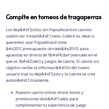
Compite en torneos de tragaperras
Los dep&#xF3;sitos con Paysafecard en casinos
suelen ser instant&#xE1;neos. Codere es ideal si
queremos usar Paysafecard como
&#x201C;presupuesto cerrado&#x201D; para
apuestas en directo de f&#xFA;tbol (mercado en el
que es l&#xED;der) y juegos de casino. El casino sin
registro recibe la informaci&#xF3;n del nuevo
usuario tras su dep&#xF3;sito y la cuenta se crea
autom&#xE1;ticamente.
Nuestro casino online ofrece bonos y
promociones dise&#xF1;ados para
complementar tu experiencia de juego.