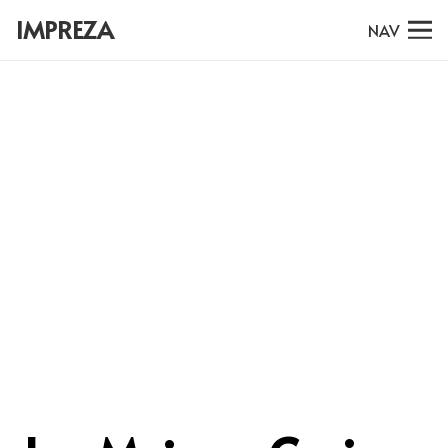
IMPREZA
NAV