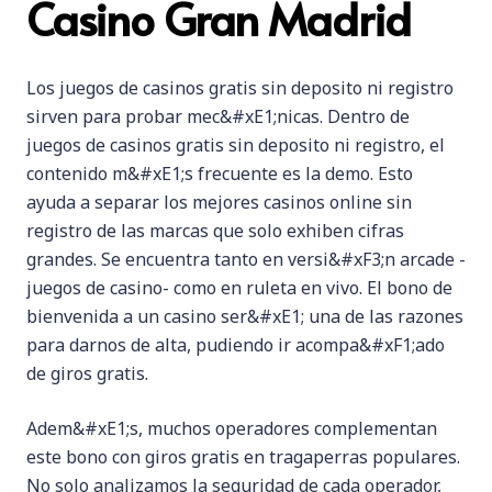
Casino Gran Madrid
Los juegos de casinos gratis sin deposito ni registro
sirven para probar mec&#xE1;nicas. Dentro de
juegos de casinos gratis sin deposito ni registro, el
contenido m&#xE1;s frecuente es la demo. Esto
ayuda a separar los mejores casinos online sin
registro de las marcas que solo exhiben cifras
grandes. Se encuentra tanto en versi&#xF3;n arcade -
juegos de casino- como en ruleta en vivo. El bono de
bienvenida a un casino ser&#xE1; una de las razones
para darnos de alta, pudiendo ir acompa&#xF1;ado
de giros gratis.
Adem&#xE1;s, muchos operadores complementan
este bono con giros gratis en tragaperras populares.
No solo analizamos la seguridad de cada operador,