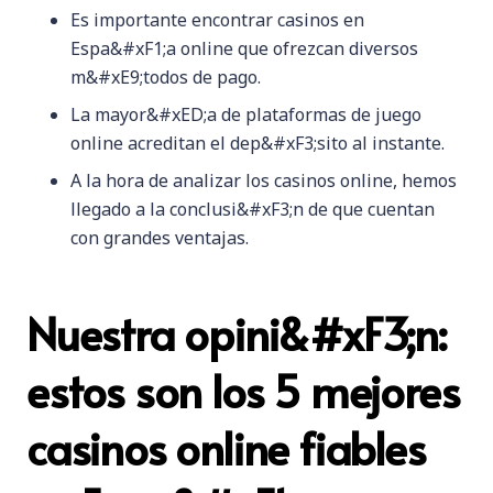
Es importante encontrar casinos en
Espa&#xF1;a online que ofrezcan diversos
m&#xE9;todos de pago.
La mayor&#xED;a de plataformas de juego
online acreditan el dep&#xF3;sito al instante.
A la hora de analizar los casinos online, hemos
llegado a la conclusi&#xF3;n de que cuentan
con grandes ventajas.
Nuestra opini&#xF3;n:
estos son los 5 mejores
casinos online fiables