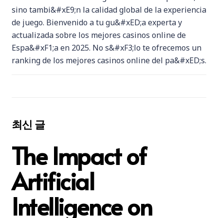
sino tambi&#xE9;n la calidad global de la experiencia
de juego. Bienvenido a tu gu&#xED;a experta y
actualizada sobre los mejores casinos online de
Espa&#xF1;a en 2025. No s&#xF3;lo te ofrecemos un
ranking de los mejores casinos online del pa&#xED;s.
최신 글
The Impact of
Artificial
Intelligence on