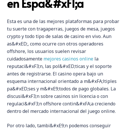
en Espa&#xF1;a
Esta es una de las mejores plataformas para probar
tu suerte con tragaperras, juegos de mesa, juegos
crypto y todo tipo de salas de casino en vivo. Aun
as&#xED;, como ocurre con otros operadores
offshore, los usuarios suelen revisar
cuidadosamente
mejores casinos online
la
reputaci&#xF3;n, las pol&#xED;ticas y el soporte
antes de registrarse. El casino opera bajo un
esquema internacional orientado a m&#xFA;ltiples
pa&#xED;ses y m&#xE9;todos de pago globales. La
discusi&#xF3;n sobre casinos sin licencia o con
regulaci&#xF3;n offshore contin&#xFA;a creciendo
dentro del mercado internacional del juego online.
Por otro lado, tambi&#xE9;n podemos conseguir