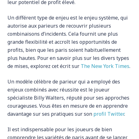
leur potentiel de profit élevé.
Un différent type de enjeu est le enjeu système, qui
autorise aux parieurs de recouvrir plusieurs
combinaisons d’incidents. Cela fournit une plus
grande flexibilité et accroît les opportunités de
profits, bien que les paris soient habituellement
plus hautes. Pour en savoir plus sur les divers types
de mises, explorez cet écrit sur
The New York Times
.
Un modèle célèbre de parieur qui a employé des
enjeux combinés avec réussite est le joueur
spécialiste Billy Walters, réputé pour ses approches
courageuses. Vous êtes en mesure de en apprendre
davantage sur ses pratiques sur son
profil Twitter
.
Il est indispensable pour les joueurs de bien
comprendre les variétés de paris avant de se lancer.