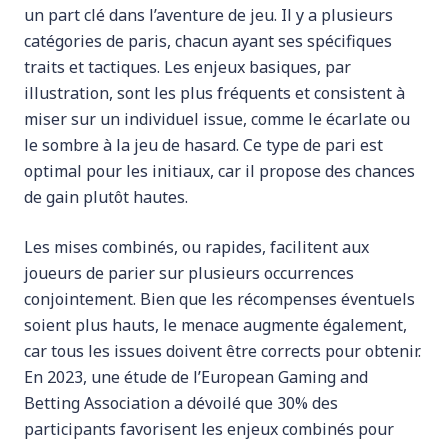
un part clé dans l’aventure de jeu. Il y a plusieurs
catégories de paris, chacun ayant ses spécifiques
traits et tactiques. Les enjeux basiques, par
illustration, sont les plus fréquents et consistent à
miser sur un individuel issue, comme le écarlate ou
le sombre à la jeu de hasard. Ce type de pari est
optimal pour les initiaux, car il propose des chances
de gain plutôt hautes.
Les mises combinés, ou rapides, facilitent aux
joueurs de parier sur plusieurs occurrences
conjointement. Bien que les récompenses éventuels
soient plus hauts, le menace augmente également,
car tous les issues doivent être corrects pour obtenir.
En 2023, une étude de l’European Gaming and
Betting Association a dévoilé que 30% des
participants favorisent les enjeux combinés pour