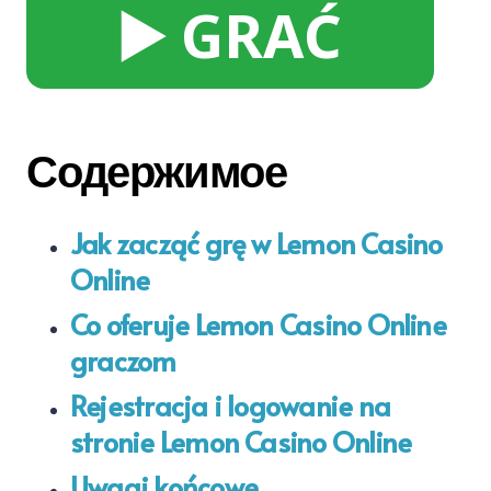
▶️ GRAĆ
Содержимое
Jak zacząć grę w Lemon Casino
Online
Co oferuje Lemon Casino Online
graczom
Rejestracja i logowanie na
stronie Lemon Casino Online
Uwagi końcowe