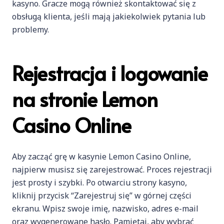
kasyno. Gracze mogą również skontaktować się z
obsługą klienta, jeśli mają jakiekolwiek pytania lub
problemy.
Rejestracja i logowanie
na stronie Lemon
Casino Online
Aby zacząć grę w kasynie Lemon Casino Online,
najpierw musisz się zarejestrować. Proces rejestracji
jest prosty i szybki. Po otwarciu strony kasyno,
kliknij przycisk “Zarejestruj się” w górnej części
ekranu. Wpisz swoje imię, nazwisko, adres e-mail
oraz wygenerowane hasło. Pamiętaj, aby wybrać