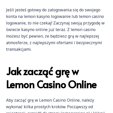
Jeśli jesteś gotowy do zalogowania się do swojego
konta na lemon kasyno logowanie lub lemon casino
logowanie, to nie czekaj! Zaczynaj swoją przygodę w
świecie kasyno online już teraz. Z lemon casino
możesz być pewien, że będziesz grą w najlepszej
atmosferze, z najlepszymi ofertami i bezpiecznymi
transakcjami.
Jak zacząć grę w
Lemon Casino Online
Aby zacząć grę w Lemon Casino Online, należy
wykonać kilka prostych kroków. Począwszy od