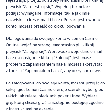
rejestracji, przejdź do strony lemoncasino.pl i kliknij
przycisk “Zarejestruj się”. Wypełnij formularz
podając wymagane informacje, takie jak imię,
nazwisko, adres e-mail i hasło. Po zarejestrowaniu
konto, możesz przejść do kroku logowania.
Dla logowania do swojego konta w Lemon Casino
Online, wejdź na stronę lemoncasino.pl i kliknij
przycisk “Zaloguj się”. Wprowadź swoje dane e-mail i
hasło, a następnie kliknij “Zaloguj”. Jeśli masz
problem z zapamiętaniem hasła, możesz skorzystać
z funkcji “Zapomniałem hasła”, aby otrzymać nowe.
Po zalogowaniu do swojego konta, możesz przejść do
sekcji gier. Lemon Casino oferuje szeroki wybór gier,
takich jak ruleta, blackjack, poker i inne. Wybierz
grę, którą chcesz grać, a następnie postępuj zgodnie
z instrukcjami na ekranie.