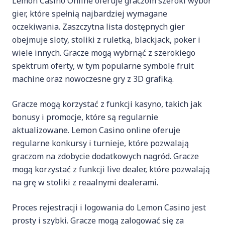
Lemon Casino Online oferuje graczom szeroki wybór
gier, które spełnią najbardziej wymagane
oczekiwania. Zaszczytna lista dostępnych gier
obejmuje sloty, stoliki z ruletką, blackjack, poker i
wiele innych. Gracze mogą wybrnąć z szerokiego
spektrum oferty, w tym popularne symbole fruit
machine oraz nowoczesne gry z 3D grafiką.
Gracze mogą korzystać z funkcji kasyno, takich jak
bonusy i promocje, które są regularnie
aktualizowane. Lemon Casino online oferuje
regularne konkursy i turnieje, które pozwalają
graczom na zdobycie dodatkowych nagród. Gracze
mogą korzystać z funkcji live dealer, które pozwalają
na grę w stoliki z reaalnymi dealerami.
Proces rejestracji i logowania do Lemon Casino jest
prosty i szybki. Gracze mogą zalogować się za