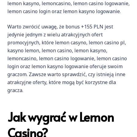
lemon kasyno, lemoncasino, lemon casino logowanie,
lemon casino login oraz lemon kasyno logowanie.
Warto zwrócić uwagę, że bonus +155 PLN jest
jedynie jednym z wielu atrakcyjnych ofert
promocyjnych, które lemon casyno, lemon casino pl,
kasyno lemon, lemon casino, lemon kasyno,
lemoncasino, lemon casino logowanie, lemon casino
login oraz lemon kasyno logowanie oferuje swoim
graczom. Zawsze warto sprawdzić, czy istnieją inne
atrakcyjne oferty, które mogą być korzystne dla
gracza.
Jak wygrać w Lemon
Casino?