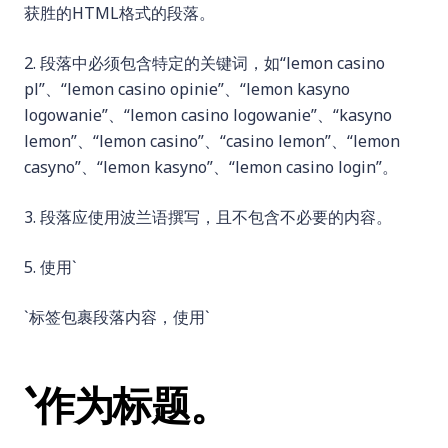
获胜的HTML格式的段落。
2. 段落中必须包含特定的关键词，如“lemon casino
pl”、“lemon casino opinie”、“lemon kasyno
logowanie”、“lemon casino logowanie”、“kasyno
lemon”、“lemon casino”、“casino lemon”、“lemon
casyno”、“lemon kasyno”、“lemon casino login”。
3. 段落应使用波兰语撰写，且不包含不必要的内容。
5. 使用`
`标签包裹段落内容，使用`
`作为标题。