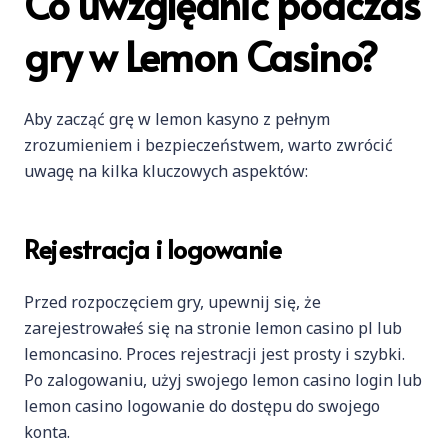
Co uwzględnić podczas
gry w Lemon Casino?
Aby zacząć grę w lemon kasyno z pełnym
zrozumieniem i bezpieczeństwem, warto zwrócić
uwagę na kilka kluczowych aspektów:
Rejestracja i logowanie
Przed rozpoczęciem gry, upewnij się, że
zarejestrowałeś się na stronie lemon casino pl lub
lemoncasino. Proces rejestracji jest prosty i szybki.
Po zalogowaniu, użyj swojego lemon casino login lub
lemon casino logowanie do dostępu do swojego
konta.