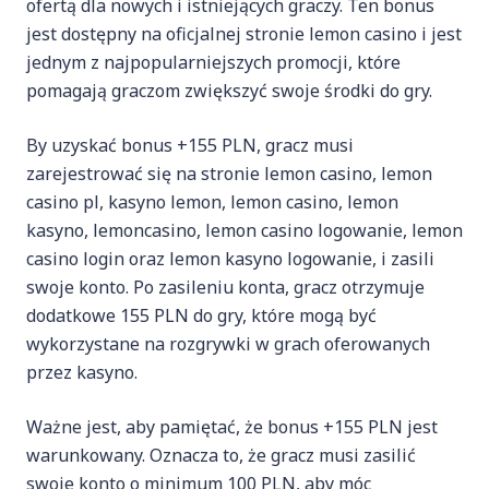
ofertą dla nowych i istniejących graczy. Ten bonus
jest dostępny na oficjalnej stronie lemon casino i jest
jednym z najpopularniejszych promocji, które
pomagają graczom zwiększyć swoje środki do gry.
By uzyskać bonus +155 PLN, gracz musi
zarejestrować się na stronie lemon casino, lemon
casino pl, kasyno lemon, lemon casino, lemon
kasyno, lemoncasino, lemon casino logowanie, lemon
casino login oraz lemon kasyno logowanie, i zasili
swoje konto. Po zasileniu konta, gracz otrzymuje
dodatkowe 155 PLN do gry, które mogą być
wykorzystane na rozgrywki w grach oferowanych
przez kasyno.
Ważne jest, aby pamiętać, że bonus +155 PLN jest
warunkowany. Oznacza to, że gracz musi zasilić
swoje konto o minimum 100 PLN, aby móc