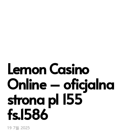
Lemon Casino
Online – oficjalna
strona pl 155
fs.1586
19 7월 2025