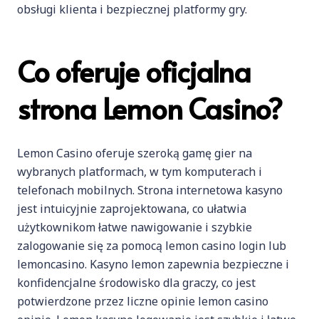
obsługi klienta i bezpiecznej platformy gry.
Co oferuje oficjalna
strona Lemon Casino?
Lemon Casino oferuje szeroką gamę gier na
wybranych platformach, w tym komputerach i
telefonach mobilnych. Strona internetowa kasyno
jest intuicyjnie zaprojektowana, co ułatwia
użytkownikom łatwe nawigowanie i szybkie
zalogowanie się za pomocą lemon casino login lub
lemoncasino. Kasyno lemon zapewnia bezpieczne i
konfidencjalne środowisko dla graczy, co jest
potwierdzone przez liczne opinie lemon casino