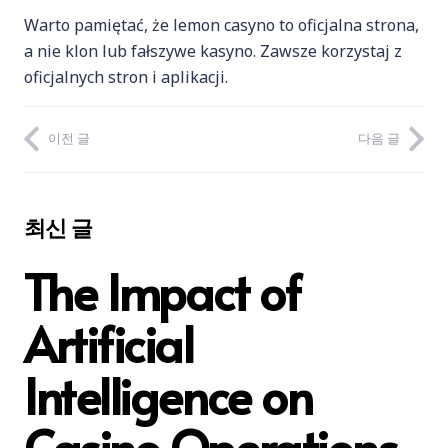
Warto pamiętać, że lemon casyno to oficjalna strona,
a nie klon lub fałszywe kasyno. Zawsze korzystaj z
oficjalnych stron i aplikacji.
이전 글
다음 글
최신 글
The Impact of
Artificial
Intelligence on
Casino Operations