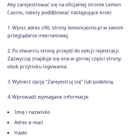
Aby zarejestrować się na oficjalnej stronie Lemon
Casino, należy pod缟kować następujące kroki:
1. Wpisz adres URL strony lemoncasino.pl w swoim
przeglądarce internetowej.
2. Po otwarciu strony przejdź do sekcji rejestracji.
Zazwyczaj znajduje się ona w górnej części strony,
obok przycisku logowania.
3. Wybierz opcję “Zarejestruj się” lub podobną.
4. Wprowadź wymagane informacje:
Imię i nazwisko
Adres e-mail
Hasło