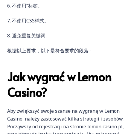
6. 不使用“标签。
7. 不使用CSS样式。
8. 避免重复关键词。
根据以上要求，以下是符合要求的段落：
Jak wygrać w Lemon
Casino?
Aby zwiększyć swoje szanse na wygraną w Lemon
Casino, należy zastosować kilka strategii i zasobów.
Począwszy od rejestracji na stronie lemon casino pl,