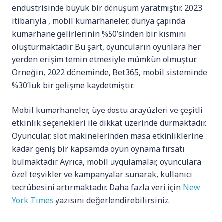
endüstrisinde büyük bir dönüşüm yaratmıştır. 2023
itibarıyla , mobil kumarhaneler, dünya çapında
kumarhane gelirlerinin %50’sinden bir kısmını
oluşturmaktadır. Bu şart, oyuncuların oyunlara her
yerden erişim temin etmesiyle mümkün olmuştur.
Örneğin, 2022 döneminde, Bet365, mobil sisteminde
%30’luk bir gelişme kaydetmiştir.
Mobil kumarhaneler, üye dostu arayüzleri ve çeşitli
etkinlik seçenekleri ile dikkat üzerinde durmaktadır.
Oyuncular, slot makinelerinden masa etkinliklerine
kadar geniş bir kapsamda oyun oynama fırsatı
bulmaktadır. Ayrıca, mobil uygulamalar, oyunculara
özel teşvikler ve kampanyalar sunarak, kullanıcı
tecrübesini artırmaktadır. Daha fazla veri için
New
York Times
yazısını değerlendirebilirsiniz.