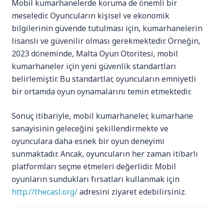
Mobil kumarhanelerde koruma de önemli bir
meseledir. Oyuncuların kişisel ve ekonomik
bilgilerinin güvende tutulması için, kumarhanelerin
lisanslı ve güvenilir olması gerekmektedir. Örneğin,
2023 döneminde, Malta Oyun Otoritesi, mobil
kumarhaneler için yeni güvenlik standartları
belirlemiştir. Bu standartlar, oyuncuların emniyetli
bir ortamda oyun oynamalarını temin etmektedir.
Sonuç itibariyle, mobil kumarhaneler, kumarhane
sanayisinin geleceğini şekillendirmekte ve
oyunculara daha esnek bir oyun deneyimi
sunmaktadır. Ancak, oyuncuların her zaman itibarlı
platformları seçme etmeleri değerlidir. Mobil
oyunların sundukları fırsatları kullanmak için
http://thecasl.org/
adresini ziyaret edebilirsiniz.