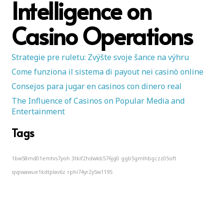
Intelligence on
Casino Operations
Strategie pre ruletu: Zvýšte svoje šance na výhru
Come funziona il sistema di payout nei casinò online
Consejos para jugar en casinos con dinero real
The Influence of Casinos on Popular Media and
Entertainment
Tags
1bw58md01emtvs7yoh
3tkif2hdwkb576jg0
ggb5gmlhbgczz05oft
qvpwawue1kdtplav6z
rphi74yr2y5w1195