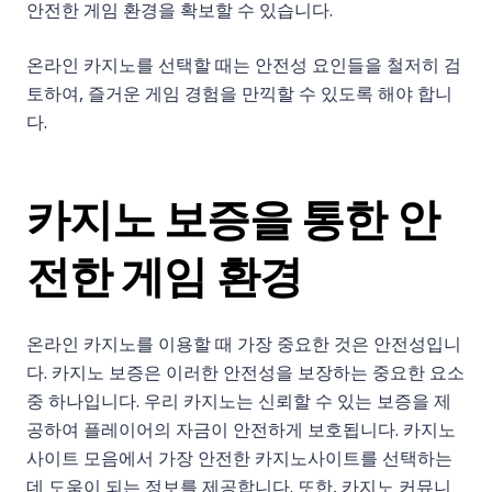
안전한 게임 환경을 확보할 수 있습니다.
온라인 카지노를 선택할 때는 안전성 요인들을 철저히 검
토하여, 즐거운 게임 경험을 만끽할 수 있도록 해야 합니
다.
카지노 보증을 통한 안
전한 게임 환경
온라인 카지노를 이용할 때 가장 중요한 것은 안전성입니
다. 카지노 보증은 이러한 안전성을 보장하는 중요한 요소
중 하나입니다. 우리 카지노는 신뢰할 수 있는 보증을 제
공하여 플레이어의 자금이 안전하게 보호됩니다. 카지노
사이트 모음에서 가장 안전한 카지노사이트를 선택하는
데 도움이 되는 정보를 제공합니다. 또한, 카지노 커뮤니