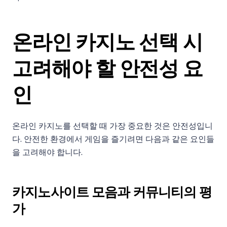
온라인 카지노 선택 시
고려해야 할 안전성 요
인
온라인 카지노를 선택할 때 가장 중요한 것은 안전성입니
다. 안전한 환경에서 게임을 즐기려면 다음과 같은 요인들
을 고려해야 합니다.
카지노사이트 모음과 커뮤니티의 평
가