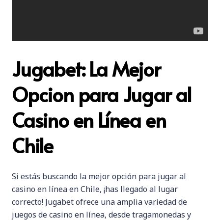
Jugabet: La Mejor
Opcion para Jugar al
Casino en Línea en
Chile
Si estás buscando la mejor opción para jugar al
casino en línea en Chile, ¡has llegado al lugar
correcto! Jugabet ofrece una amplia variedad de
juegos de casino en línea, desde tragamonedas y