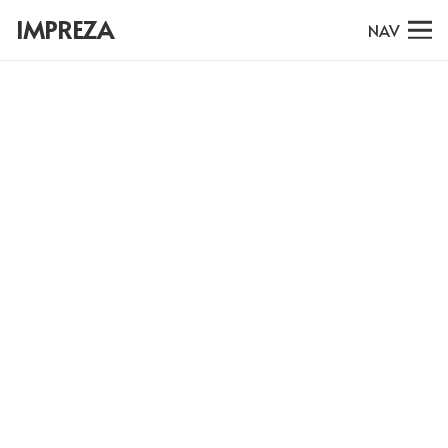
IMPREZA
NAV