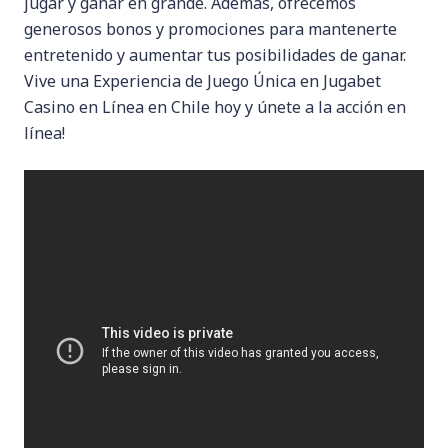
jugar y ganar en grande. Además, ofrecemos
generosos bonos y promociones para mantenerte
entretenido y aumentar tus posibilidades de ganar.
Vive una Experiencia de Juego Única en Jugabet
Casino en Línea en Chile hoy y únete a la acción en
línea!