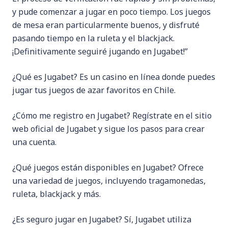
y pude comenzar a jugar en poco tiempo. Los juegos
de mesa eran particularmente buenos, y disfruté
pasando tiempo en la ruleta y el blackjack.
¡Definitivamente seguiré jugando en Jugabet!”
¿Qué es Jugabet? Es un casino en línea donde puedes
jugar tus juegos de azar favoritos en Chile.
¿Cómo me registro en Jugabet? Regístrate en el sitio
web oficial de Jugabet y sigue los pasos para crear
una cuenta.
¿Qué juegos están disponibles en Jugabet? Ofrece
una variedad de juegos, incluyendo tragamonedas,
ruleta, blackjack y más.
¿Es seguro jugar en Jugabet? Sí, Jugabet utiliza